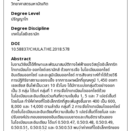
วิทยาศาสตรมหาบัณฑิต
Degree Level
ปริญญาโท
Degree Discipline
เทคโนโลยีเซรามิก
DOI
10.58837/CHULA.THE.2018.578
Abstract
ในงานวิจัยนี้ได้ศึกษาและพัฒนาสมบัติทางไฟฟ้าของวัสดุไดอิเล็กทริก
ไทเทเนียมได-ออกไซด์เซรามิกส์ ด้วยการเจือ ไนโอเบียมออกไซด์
อินเดียมออกไซด์ และอะลูมิเนียมออกไซด์ การสังเคราะห์ทำได้ด้วยวิธี
การปฏิกิริยาสถานะของแข็ง จากการเผาผนึกที่อุณหภูมิ 1,450 องศา
เซลเซียส ยืนไฟเป็นเวลา 10 ชั่วโมง ได้มีการแบ่งกลุ่มตัวอย่างออก
เป็น 3 กลุ่ม ได้แก่ กลุ่มที่ 1 การเจือไทเทเนียมไดออกไซด์ด้วย
ไนโอเบียมและอินเดียมร่วมกันที่ความเข้มข้น 1, 5 และ 7 เปอร์เซ็นต์
โดยโมล ทำให้ค่าคงที่ไดอิเล็กทริกที่สูงเพิ่มสูงขึ้นจาก 400 เป็น 600,
8,000 และ 14,000 ตามลำดับ กลุ่มที่ 2 การเจือไทเทเนียมไดออกไซด์
ด้วยไนโอเบียมและอินเดียมที่ความเข้มข้น 5 เปอร์เซ็นต์โดยโมล และ
ปรับองค์ประกอบของของอินเดียมแบบขาดและเกินอัตราส่วนของ
ไนโอเบียมและอินเดียม ได้แก่ 0.50:0.47, 0.50:0.48, 0.50:0.49,
0.50:0.51, 0.50:0.52 และ 0.50:0.53 พบว่าค่าคงที่ไดอิเล็กทริกของ