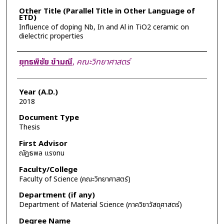
Other Title (Parallel Title in Other Language of
ETD)
Influence of doping Nb, In and Al in TiO2 ceramic on
dielectric properties
Author
ยุทธพิชัย ขำมณี
,
คณะวิทยาศาสตร์
Year (A.D.)
2018
Document Type
Thesis
First Advisor
ณัฏธพล แรงทน
Faculty/College
Faculty of Science (คณะวิทยาศาสตร์)
Department (if any)
Department of Material Science (ภาควิชาวัสดุศาสตร์)
Degree Name