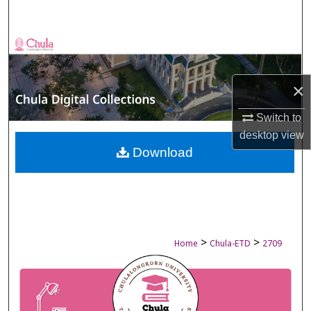
Search
Browse Collections
My Account
×
About
Switch to
desktop
view
Digital Commons Network™
Download
>
>
Home
Chula-ETD
2709