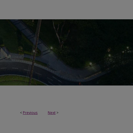
<
Previous
Next
>