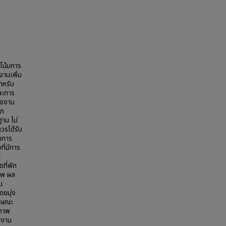
โน้มการ
านเพิ่ม
สำหรับ
ละการ
รงงาน
ัก
ฐาน ไม่
วรได้รับ
ัดการ
ที่มีการ
้
ที่พัก
าพ ผล
น
ดยมุ่ง
ักษณะ
ิภาพ
งงาน