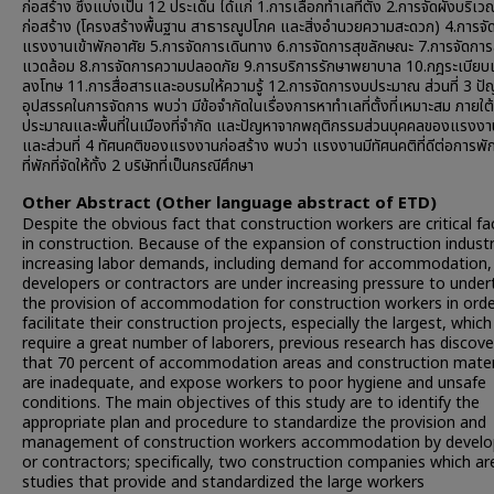
ก่อสร้าง ซึ่งแบ่งเป็น 12 ประเด็น ได้แก่ 1.การเลือกทำเลที่ตั้ง 2.การจัดผังบริเ
ก่อสร้าง (โครงสร้างพื้นฐาน สาธารณูปโภค และสิ่งอำนวยความสะดวก) 4.การจั
แรงงานเข้าพักอาศัย 5.การจัดการเดินทาง 6.การจัดการสุขลักษณะ 7.การจัดการส
แวดล้อม 8.การจัดการความปลอดภัย 9.การบริการรักษาพยาบาล 10.กฎระเบีย
ลงโทษ 11.การสื่อสารและอบรมให้ความรู้ 12.การจัดการงบประมาณ ส่วนที่ 3 ป
อุปสรรคในการจัดการ พบว่า มีข้อจำกัดในเรื่องการหาทำเลที่ตั้งที่เหมาะสม ภายใต
ประมาณและพื้นที่ในเมืองที่จำกัด และปัญหาจากพฤติกรรมส่วนบุคคลของแรงง
และส่วนที่ 4 ทัศนคติของแรงงานก่อสร้าง พบว่า แรงงานมีทัศนคติที่ดีต่อการพั
ที่พักที่จัดให้ทั้ง 2 บริษัทที่เป็นกรณีศึกษา
Other Abstract (Other language abstract of ETD)
Despite the obvious fact that construction workers are critical fa
in construction. Because of the expansion of construction indust
increasing labor demands, including demand for accommodation,
developers or contractors are under increasing pressure to under
the provision of accommodation for construction workers in orde
facilitate their construction projects, especially the largest, which
require a great number of laborers, previous research has discov
that 70 percent of accommodation areas and construction mater
are inadequate, and expose workers to poor hygiene and unsafe
conditions. The main objectives of this study are to identify the
appropriate plan and procedure to standardize the provision and
management of construction workers accommodation by develo
or contractors; specifically, two construction companies which ar
studies that provide and standardized the large workers