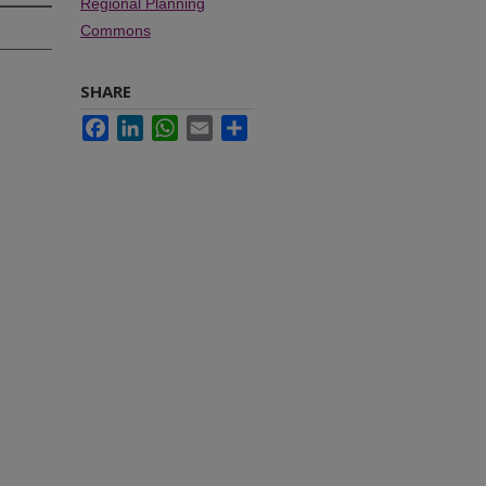
Regional Planning
Commons
SHARE
Facebook
LinkedIn
WhatsApp
Email
Share