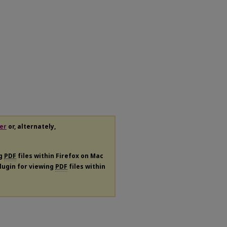
er
or, alternately,
ng
PDF
files within Firefox on Mac
plugin for viewing
PDF
files within