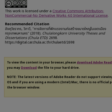
This work is licensed under a
Creative Commons Attribution-
NonCommercial-No Derivative Works 4.0 International License
.
Recommended Citation
อังศุวัชรากร, วิภาวี, "การจัดการที่พักแรงงานก่อสร้างขนาดใหญ่ในเขตเมือง
กรุงเทพมหานคร" (2018).
Chulalongkorn University Theses and
Dissertations (Chula ETD)
. 2698.
https://digital.car.chula.ac.th/chulaetd/2698
To view the content in your browser, please
download Adobe Read
you may
Download
the file to your hard drive.
NOTE: The latest versions of Adobe Reader do not support viewi
OS and if you are using a modern (Intel) Mac, there is no official 
the browser window.