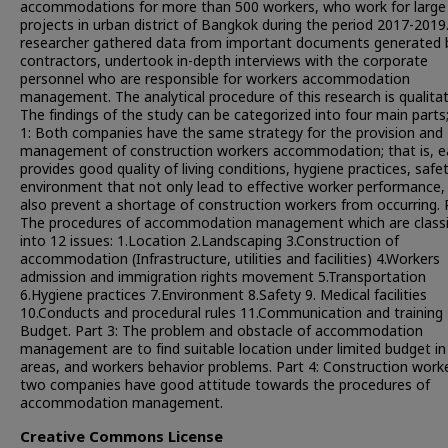
accommodations for more than 500 workers, who work for large
projects in urban district of Bangkok during the period 2017-2019
researcher gathered data from important documents generated 
contractors, undertook in-depth interviews with the corporate
personnel who are responsible for workers accommodation
management. The analytical procedure of this research is qualitat
The findings of the study can be categorized into four main parts
1: Both companies have the same strategy for the provision and
management of construction workers accommodation; that is, e
provides good quality of living conditions, hygiene practices, safe
environment that not only lead to effective worker performance,
also prevent a shortage of construction workers from occurring. P
The procedures of accommodation management which are classi
into 12 issues: 1.Location 2.Landscaping 3.Construction of
accommodation (Infrastructure, utilities and facilities) 4.Workers
admission and immigration rights movement 5.Transportation
6.Hygiene practices 7.Environment 8.Safety 9. Medical facilities
10.Conducts and procedural rules 11.Communication and training 
Budget. Part 3: The problem and obstacle of accommodation
management are to find suitable location under limited budget in
areas, and workers behavior problems. Part 4: Construction work
two companies have good attitude towards the procedures of
accommodation management.
Creative Commons License