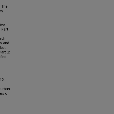
. The
by
ive.
; Part
ach
ty and
 but
art 2:
fied
12.
 urban
ers of