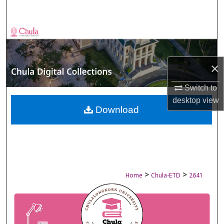
Search
Browse Collections
My Account
×
About
Switch to
desktop
view
Digital Commons Network™
Download
>
>
Home
Chula-ETD
2641