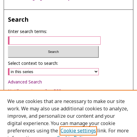
Search
Enter search terms:
Select context to search:
Advanced Search
Notify me via email or
RSS
We use cookies that are necessary to make our site
Browse
work. We may also use additional cookies to analyze,
Collections
improve, and personalize our content and your
digital experience. You can manage your cookie
Disciplines
preferences using the
Cookie settings
link. For more
Authors