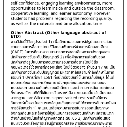
self-confidence, engaging learning environments, more
opportunities to learn inside and outside the classroom,
cooperative learning, and learner autonomy. However,
students had problems regarding the recording quality,
as well as the materials and time allocation. time
Other Abstract (Other language abstract of
ETD)
งานวิจัยนี้มีวัตถุประสงค์ 1) เพื่อศึกษาผลของการใช้รูปแบบการสอน
ตามกรอบการสื่อสารโดยใช้สื่อคอมพิวเตอร์ช่วยการฝึกออกเสียง
(CAPT) ในการศึกษาความสามารถการออกเสียงภาษาอังกฤษของ
นักศึกษาชาวจีนระดับปริญญาตรี 2) เพื่อศึกษาความคิดเห็นของ
นักศึกษาต่อรูปแบบการสอนตามกรอบการสื่อสารโดยใช้สื่อ
คอมพิวเตอร์ช่วยการฝึกออกเสียง โดยใช้ตัวอย่าง จำนวน 17 คน เป็น
นักศึกษาชาวจีนระดับปริญญาตรี มหาวิทยาลัยสยามกำลังศึกษาในภาค
เรียนที่ 1 ปีการศึกษา 2561 ทั้งนี้เครื่องมือที่ใช้ในการเก็บข้อมูล ได้แก่
แบบทดสอบการออกเสียงภาษาอังกฤษก่อนและหลังการทดลอง
แบบสอบถามความคิดเห็นของนักศึกษา และคำถามการสัมภาษณ์แบบ
กึ่งโครงสร้าง สถิติที่ใช้ในการวิเคราะห์ คือ คะแนนเฉลี่ย ค่าเบี่ยงเบน
มาตรฐาน และ Wilcoxon signed ranked test รวมถึงใช้การ
วิเคราะห์เนื้อหา ในส่วนของข้อมูลเชิงคุณภาพที่ได้จากการสัมภาษณ์ ผล
การวิจัยพบว่า 1) คะแนนเฉลี่ยความสามารถในการออกเสียงภาษา
อังกฤษก่อนและหลังการใช้รูปแบบการสอนของนักศึกษา มีความแตก
ต่างกันอย่างมีนัยสำคัญทางสถิติที่ระดับ .05 2) นักศึกษามีข้อเสนอ
แนะเชิงบวกเรื่องการเรียนรู้การออกเสียง การช่วยพัฒนาทักษะการ