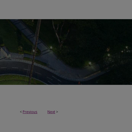
<
Previous
Next
>