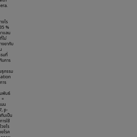
with
era.
่างไร
-35 %
ะกาแลน
่ไม่
่างยากับ
น
รมที่
กับการ
ันธุกรรม
nation
บการ
ร
มพันธ์
e =
แนน
7, p-
ทีนเป็น
การใช้
่วยโร
่วยโรค