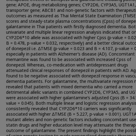
gene; APOE, drug metabolizing genes; CYP2D6, CYP3A5, UGT1A1,
transporter gene; ABCB1 and non-genetic factors with therapeut
outcomes as measured as Thai Mental State Examination (TMSE
scores and steady-state plasma concentrations (Cpss) of donepe
galantamine in Thai patients with firstly diagnosed dementia. Bo
univariate and multiple linear regression analysis indicated that on
CYP2D6*10 allele was associated with higher Cpss (p-value = 0.0
B = 0.478, p-value = 0.032, respectively) and a better clinical out
of donepezil i.e. ΔTMSE (p-value = 0.023 and B = 4.107, p-value = 0
especially in patients with Alzheimer’s disease (AD). Concomitant
memantine was found to be associated with increased Cpss of
donepezil. Whereas, co-medication with antidepressant drugs
attenuated clinical responses of donepezil in patients with AD. A
found to be negative associated with donepezil response in vascu
dementia patients. For galantamine, the multivariate regression
revealed that patients with mixed dementia who carried a more
detrimental allelic variants in combined CYP2D6, CYP3A5, and U
were associated with higher galantamine’s adjusted Cpss (B = 34.
value = 0.045). Both multiple linear and logistic regression analysi
consistently revealed that CYP2D6*10 carriers was significantly
associated with higher ΔTMSE (B = 5.227, p-value = 0.001). UGT1
mutant alleles and non-genetic factors including concomitant use
statin drugs and higher education level may attenuate the therap
outcome of galantamine. The present findings highlight the possib