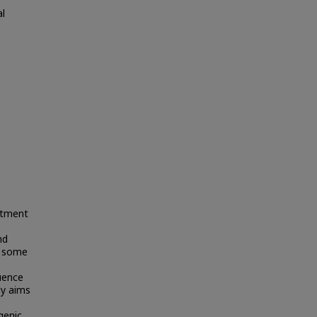
l
atment
nd
n some
luence
dy aims
genic