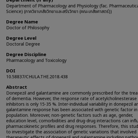
Department (if any)
Department of Pharmacology and Physiology (fac. Pharmaceutica
Science) (ภาควิชาเภสัชวิทยาและสรีรวิทยา (คณะเภสัชศาสตร์))
Degree Name
Doctor of Philosophy
Degree Level
Doctoral Degree
Degree Discipline
Pharmacology and Toxicology
DOI
10.58837/CHULA.THE.2018.438
Abstract
Donepezil and galantamine are commonly prescribed for the tre
of dementia. However, the response rate of acetylcholinesterase
inhibitors is only 15-35 %. Inter-individual variability in donepezil a
galantamine response has been associated with genetic factor i
population. Moreover, non-genetic factors such as age, gender,
education level, comorbidities and drug-drug interactions can inf
pharmacokinetic profiles and drug responses. Therefore, this stu
to investigate the association of genetic variations that involved
therapeutic effects of donepezil and galantamine including patho