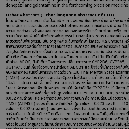
of using genetic testing to guide personalized dementia therapy 
donepezil and galantamine in the forthcoming precision medicine 
Other Abstract (Other language abstract of ETD)
โดเนเพซิลและกาแลนทามีนเป็นยารักษาภาวะสมองเสื่อมที่สั่งอย่างแพร่หลาย อย
ก็ตาม อัตราการตอบสนองต่อacetylcholinesterase inhibitors มีเพียง 15
ความแตกต่างระหว่างบุคคลในการตอบสนองต่อการรักษาด้วยยาโดเนเพซิลแล
ทามีนมีความสัมพันธ์กับปัจจัยทางพันธุกรรมในบางกลุ่มประชากร นอกจากนี้ปัจจัยที
เกี่ยวข้องกับพันธุกรรม เช่น อายุ เพศ ระดับการศึกษา โรคร่วม และปฏิกิริยาระหว
ยาสามารถส่งผลต่อค่าทางเภสัชจลนศาสตร์และการตอบสนองต่อการรักษา ดังนั้
วัตถุประสงค์ในการศึกษานี้จึงศึกษาความสัมพันธ์ระหว่างความผันแปรทางพันธุกร
เกี่ยวข้องกับผลการรักษาของยาโดเนเพซิลและกาแลนทามีน ได้แก่ยีนที่เกี่ยวข้อง
เกิดโรค: APOE, ยีนที่เกี่ยวข้องการการเปลี่ยนสภาพยา: CYP2D6, CYP3A5,
UGT1A1, ยีนที่เกี่ยวข้องกับการนำส่งยา: ABCB1 และปัจจัยที่ไม่เกี่ยวข้องกับพ
กับผลการตอบสนองในการรักษาที่วัดด้วยคะแนน Thai Mental State Exami
(TMSE) และระดับยาที่สภาวะคงตัว (Cpss) ในผู้ป่วยความจำเสื่อมชาวไทยที่ได้รั
วินิจฉัยว่าเป็นความจำเสื่อมครั้งแรก ผลการวิเคราะห์ทั้งแบบตัวแปรเดียวและกา
วิเคราะห์การถดถอยเชิงเส้นพหุคูณแสดงให้เห็นว่าอัลลีล CYP2D6*10 มีความสั
กับระดับยาที่สภาวะคงตัวที่สูงกว่า (p-value = 0.029 และ B = 0.478, p-valu
0.032 ตามลำดับ) และผลการตอบสนองทางคลินิก คือ การเปลี่ยนแปลงของคะ
TMSE (ΔTMSE ) ของยาโดเนเพซิลที่ดีกว่า (p-value = 0.023 และ B = 4.10
value = 0.002 ตามลำดับ) โดยเฉพาะอย่างยิ่งในโรคอัลซไฮเมอร์ การใช้ยามีแมน
ยาร่วมมีความสัมพันธ์กับระดับยาที่สภาวะคงตัวของยาโดเนเพซิลที่สูงขึ้น ในขณะที่
ยาต้านซึมเศร้าเป็นยาร่วมจะลดผลการตอบสนองทางคลินิกของยาโดเนเพซิลในผู้ป
คอัลซไฮเมอร์ อายุมีความสัมพันธ์ทางลบกับการตอบสนองต่อยาโดเนเพซิลในผู้ป