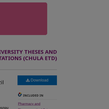
ERSITY THESES AND
TATIONS (CHULA ETD)
Download
il
INCLUDED IN
Pharmacy and
การตอบ