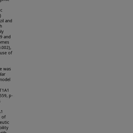
ic
)
zil and
th
ly
29 and
comes
.002),
 use of
ge was
lar
 model
GT1A1
559, p-
s
A1
 of
eutic
ility