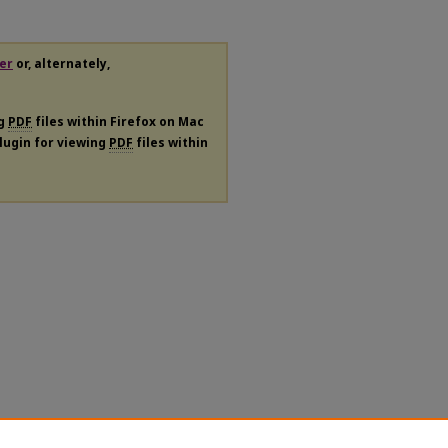
er
or, alternately,
ng
PDF
files within Firefox on Mac
plugin for viewing
PDF
files within