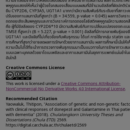
ความจำเสื่อมจากภาวะหลอดเลือดสมอง สำหรับยากาแลนทามีน ผลการวิเคราะห
พหุคูณแสดงให้เห็นว่าผู้ป่วยโรคสมองเสื่อมแบบผสมที่มีจำนวนอัลลีลที่ผิดปกติร่
ยีน CYP2D6, CYP3A5, UGT1A1 มากกว่ามีความสัมพันธ์กับระดับยาที่สภาวะคง
ปรับของกาแลนทามีนที่สูงกว่า (B = 34.559, p-value = 0.045) ผลการวิเคราะ
ถดถอยเชิงเส้นพหุคูณและการวิเคราะห์การถดถอยโลจิสติคพหุคูณมีความสอดคล
คือ ผู้ที่มีอัลลีลของ CYP2D6*10 มีความสัมพันธ์กับการเปลี่ยนแปลงของคะแน
TMSE ที่สูงกว่า (B = 5.227, p-value = 0.001) อัลลีลที่มีการกลายพันธุ์ของย
UGT1A1 และปัจจัยที่ไม่เกี่ยวข้องกับพันธุกรรม ได้แก่ การใช้ยากลุ่ม statin แล
การศึกษาที่สูงกว่าอาจลดผลการรักษาด้วยยากาแลนทามีน ผลการศึกษานี้เน้นให้เห
ความเป็นไปได้ที่จะนำการตรวจทางพันธุกรรมมาเป็นแนวทางในการรักษาภาวะสมอ
แบบเฉพาะบุคคลด้วยยาโดเนเพซิลและยากาแลนทามีนในยุคการแพทย์แม่นยำใ
อันใกล้
Creative Commons License
This work is licensed under a
Creative Commons Attribution-
NonCommercial-No Derivative Works 4.0 International License
.
Recommended Citation
Yaowaluk, Thitipon, "Association of genetic and non-genetic fact
with clinical responses of donepezil and Galantamine in Thai pati
with dementia" (2018).
Chulalongkorn University Theses and
Dissertations (Chula ETD)
. 2569.
https://digital.car.chula.ac.th/chulaetd/2569