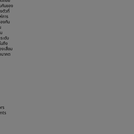
์ถดถอย
วมกันของ
ตัวที่
ห์การ
้องกัน
น
ีน
ะระดับ
็นถึง
งเสื่อม
นอนาคต
ors
ents