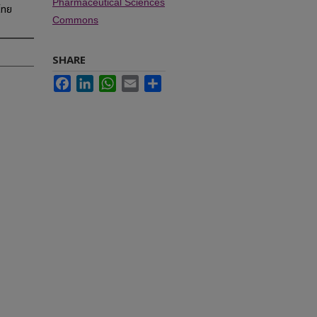
Pharmaceutical Sciences
ไทย
Commons
SHARE
Facebook
LinkedIn
WhatsApp
Email
Share