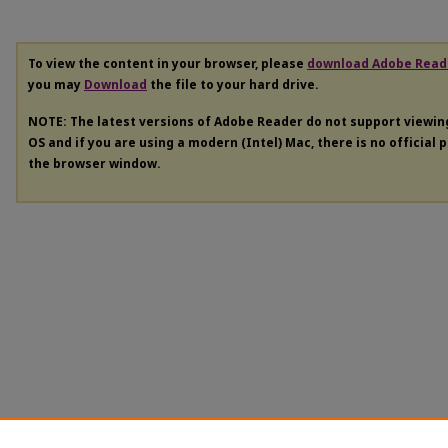
To view the content in your browser, please
download Adobe Read
you may
Download
the file to your hard drive.
NOTE: The latest versions of Adobe Reader do not support viewi
OS and if you are using a modern (Intel) Mac, there is no official 
the browser window.