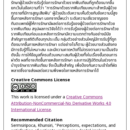
รักษาผู้ป่วยมีการรับรู้ต่อการรักษาด้วยรากฟันเทียมที่ถูกต้องมากขึ้น
ยกเว้นในข้อความที่ว่า "การรักษาด้วยรากฟันเทียมเหมาะสำหรับผู้ป่วย
ทุกรายที่มีการสูญเสียฟัน" ผู้ป่วยมีระดับความเห็นด้วยกับข้อความนี้สูง
ขึ้นภายหลังการรักษา นอกจากนี้พบว่า ระดับความเชี่ยวชาญของ
ทันตแพทย์ผู้ให้การรักษามีผลต่อการรับรู้ของผู้ป่วยต่อการรักษาด้วย
รากฟันเทียม สรุปผลการวิจัยได้ว่า การรับรู้ของผู้ป่วยต่อการรักษาด้วย
รากฟันเทียมก่อนและหลังการรักษามีความแตกต่างกันอย่างมีนัย
สำคัญทางสถิติเกือบทุกประเด็น กลุ่มตัวอย่างส่วนใหญ่มีการรับรู้ที่ถูก
ต้องมากขึ้นภายหลังการรักษา แต่อย่างไรก็ตาม ผู้ป่วยบางส่วนยังคง
มีการรับรู้ที่ไม่เหมาะสม และมีความคาดหวังที่ไม่ตรงตามความเป็นจริง
ดังนั้น การให้ข้อมูลที่ครบถ้วนเหมาะสมกับผู้ป่วยทั้งในเรื่องขั้นตอนการ
ผ่าตัด ผลที่อาจเกิดขึ้นภายหลังการรักษา และการปฏิบัติตนในช่วงการ
บำรุงรักษารากฟันเทียม จึงเป็นสิ่งสำคัญ เพื่อป้องกันความเข้าใจที่ผิด
พลาดซึ่งอาจส่งผลต่อความพึงพอใจภายหลังการรักษาได้
Creative Commons License
This work is licensed under a
Creative Commons
Attribution-NonCommercial-No Derivative Works 4.0
International License
.
Recommended Citation
Sermsiripoca, Khunsiri, "Perceptions, expectations, and