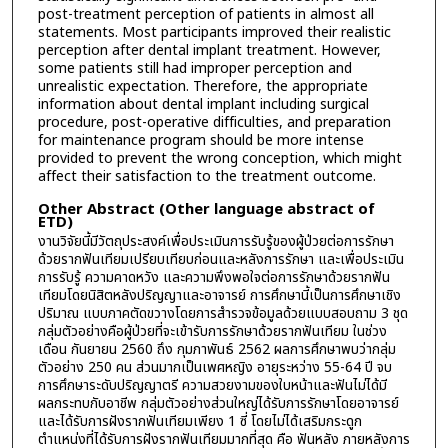
post-treatment perception of patients in almost all
statements. Most participants improved their realistic
perception after dental implant treatment. However,
some patients still had improper perception and
unrealistic expectation. Therefore, the appropriate
information about dental implant including surgical
procedure, post-operative difficulties, and preparation
for maintenance program should be more intense
provided to prevent the wrong conception, which might
affect their satisfaction to the treatment outcome.
Other Abstract (Other language abstract of
ETD)
งานวิจัยนี้มีวัตถุประสงค์เพื่อประเมินการรับรู้ของผู้ป่วยต่อการรักษา
ด้วยรากฟันเทียมเปรียบเทียบก่อนและหลังการรักษา และเพื่อประเมิน
การรับรู้ ความคาดหวัง และความพึงพอใจต่อการรักษาด้วยรากฟัน
เทียมโดยนิสิตหลังปริญญาและอาจารย์ การศึกษานี้เป็นการศึกษาเชิง
ปริมาณ แบบภาคตัดขวางโดยการสำรวจข้อมูลด้วยแบบสอบถาม 3 ชุด
กลุ่มตัวอย่างคือผู้ป่วยที่จะเข้ารับการรักษาด้วยรากฟันเทียม ในช่วง
เดือน กันยายน 2560 ถึง กุมภาพันธ์ 2562 ผลการศึกษาพบว่ากลุ่ม
ตัวอย่าง 250 คน ส่วนมากเป็นเพศหญิง อายุระหว่าง 55-64 ปี จบ
การศึกษาระดับปริญญาตรี ความสวยงามของใบหน้าและฟันไม่ได้มี
ผลกระทบกับอาชีพ กลุ่มตัวอย่างส่วนใหญ่ได้รับการรักษาโดยอาจารย์
และได้รับการฝังรากฟันเทียมเพียง 1 ซี่ โดยไม่ได้เสริมกระดูก
ตำแหน่งที่ได้รับการฝังรากฟันเทียมมากที่สุด คือ ฟันหลัง ภายหลังการ