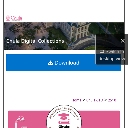
Search
Browse Collections
My Account
×
About
Switch to
desktop
view
Digital Commons Network™
Download
>
>
Home
Chula-ETD
2510