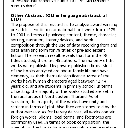
บันเทิงคดีจำนวนมากที่สุดมีจำนวนหน้า 101-150 หน้า ใช้ตัวอักษร
ขนาด 16 พ้อยท์
Other Abstract (Other language abstract of
ETD)
The prupose of this research is to analyze award-winning
pre-adolescent fiction at national book week from 1978
to 2001 in terms of publisher, content, theme, character,
setting, narration, literary devices, and book
composition through the use of data recording from and
data analyzing form for 78 titles of pre-adolescent
fiction. The research result reveals that form the 78
titles studied, there are 45 authors. The majority of the
works were published by private publishing firms. Most
of the books analysed are about family life and have
clemency, as their thematic significance. Most of the
works have human characters aged between 12-14
years old, and are students in primary school. In terms
of setting, the majority of the works studied are set in
the rural areas of Northeastern Thailand. As of
narration, the majority of the works have unity and
realism in terms of plot. Also they are stories told by the
author-narrator. As for literary devices, all works contain
foreign words. Idioms, local terms, and footnotes are
commontly used. In terms of book composition, the
majority of the books have a copyringht page, a preface,