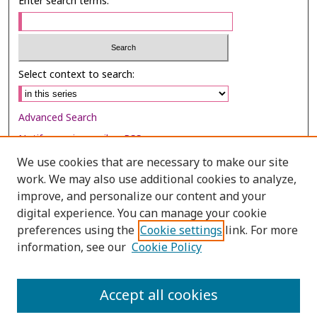
Enter search terms:
Select context to search:
Advanced Search
Notify me via email or
RSS
We use cookies that are necessary to make our site
Browse
work. We may also use additional cookies to analyze,
Collections
improve, and personalize our content and your
digital experience. You can manage your cookie
Disciplines
preferences using the
Cookie settings
link. For more
Authors
information, see our
Cookie Policy
Author Corner
Author FAQ
Accept all cookies