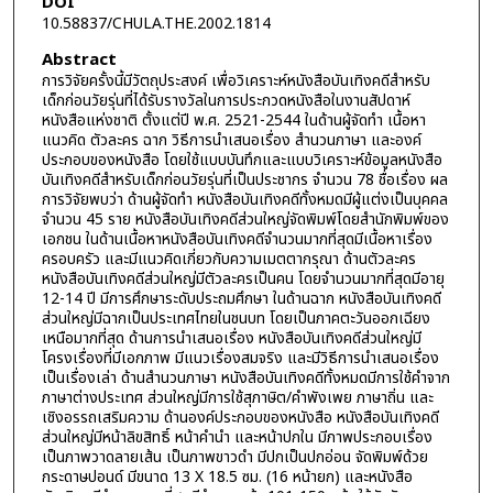
DOI
10.58837/CHULA.THE.2002.1814
Abstract
การวิจัยครั้งนี้มีวัตถุประสงค์ เพื่อวิเคราะห์หนังสือบันเทิงคดีสำหรับ
เด็กก่อนวัยรุ่นที่ได้รับรางวัลในการประกวดหนังสือในงานสัปดาห์
หนังสือแห่งชาติ ตั้งแต่ปี พ.ศ. 2521-2544 ในด้านผู้จัดทำ เนื้อหา
แนวคิด ตัวละคร ฉาก วิธีการนำเสนอเรื่อง สำนวนภาษา และองค์
ประกอบของหนังสือ โดยใช้แบบบันทึกและแบบวิเคราะห์ข้อมูลหนังสือ
บันเทิงคดีสำหรับเด็กก่อนวัยรุ่นที่เป็นประชากร จำนวน 78 ชื่อเรื่อง ผล
การวิจัยพบว่า ด้านผู้จัดทำ หนังสือบันเทิงคดีทั้งหมดมีผู้แต่งเป็นบุคคล
จำนวน 45 ราย หนังสือบันเทิงคดีส่วนใหญ่จัดพิมพ์โดยสำนักพิมพ์ของ
เอกชน ในด้านเนื้อหาหนังสือบันเทิงคดีจำนวนมากที่สุดมีเนื้อหาเรื่อง
ครอบครัว และมีแนวคิดเกี่ยวกับความเมตตากรุณา ด้านตัวละคร
หนังสือบันเทิงคดีส่วนใหญ่มีตัวละครเป็นคน โดยจำนวนมากที่สุดมีอายุ
12-14 ปี มีการศึกษาระดับประถมศึกษา ในด้านฉาก หนังสือบันเทิงคดี
ส่วนใหญ่มีฉากเป็นประเทศไทยในชนบท โดยเป็นภาคตะวันออกเฉียง
เหนือมากที่สุด ด้านการนำเสนอเรื่อง หนังสือบันเทิงคดีส่วนใหญ่มี
โครงเรื่องที่มีเอกภาพ มีแนวเรื่องสมจริง และมีวิธีการนำเสนอเรื่อง
เป็นเรื่องเล่า ด้านสำนวนภาษา หนังสือบันเทิงคดีทั้งหมดมีการใช้คำจาก
ภาษาต่างประเทศ ส่วนใหญ่มีการใช้สุภาษิต/คำพังเพย ภาษาถิ่น และ
เชิงอรรถเสริมความ ด้านองค์ประกอบของหนังสือ หนังสือบันเทิงคดี
ส่วนใหญ่มีหน้าลิขสิทธิ์ หน้าคำนำ และหน้าปกใน มีภาพประกอบเรื่อง
เป็นภาพวาดลายเส้น เป็นภาพขาวดำ มีปกเป็นปกอ่อน จัดพิมพ์ด้วย
กระดาษปอนด์ มีขนาด 13 X 18.5 ซม. (16 หน้ายก) และหนังสือ