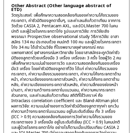
Other Abstract (Other language abstract of
ETD)
วัตถุประสงค์: เพื่อศึกษาความสอดคล้องกันของค่าความโค้งรวมของ
กระจกตา, ค่าชีวมิติของลูกตาอื่นๆ, และค่าเลนส์แก้วตาเทียม จากการ
วัดด้วย CASIA 2, Pentacam AXL, และIOLMaster 700 ในคน
ปกติ และผู้ป่วยโรคกระจกตาโก่ง รูปแบบการวิจัย: การวิจัยเชิง
พรรณนา Prospective observational study วิธีการวิจัย: อาสา
สมัคร 134 คน ประกอบด้วย คนปกติ 100 คน และผู้ป่วยโรคกระจกตา
โก่ง 34 คน ได้เข้าร่วมวิจัย ที่โรงพยาบาลจุฬาลงกรณ์ คณะ
แพทยศาสตร์ จุฬาลงกรณ์มหาวิทยาลัย โดยอาสาสมัครจะถูกวัดค่าชีว
มิติของลูกตาด้วยเครื่องมือ 3 เครื่อง เครื่องละ 3 ครั้ง โดยผู้วัด 2 คน
เพื่อศึกษาความแม่นยำของการวัด และความสอดคล้องกันของเครื่อง
มือ3 เครื่อง โดยค่าชีวมิติของลูกตาที่วัด ได้แก่ ค่าความโค้งรวมของ
กระจกตา, ค่าความเอียงรวมของกระจกตา, ค่าความโค้งกระจกตาด้าน
หน้า, ค่าความเอียงของกระจกตาส่วนหน้า, ค่าความโค้งกระจกตาด้าน
หลัง, ค่าความเอียงของกระจกตาส่วนหลัง, ค่าความลึกของช่องหน้า
ม่านตา, ค่าความกว้างกระจกตาในแนวนอน, ค่าความหนากระจกตา
ส่วนกลาง, และค่าเลนส์แก้วตาเทียม สถิติที่ใช้วิเคราะห์ คือ
Intraclass correlation coefficient และ Bland-Altman plot
ผลการวิจัย: ความแม่นยำของการวัดค่าชีวมิติของลูกตาทุกค่า ยกเว้น
ค่าความกว้างกระจกตาในแนวนอน อยู่ในระดับดีเยี่ยม ทั้ง 3 เครื่อง
(ICC > 0.9) ความสอดคล้องกันของการวัดค่าความโค้งรวมของ
กระจกตาของ 3 เครื่องมือ อยู่ในระดับดีเยี่ยม (ICC > 0.9) ในคนปกติ
และผู้ป่วยโรคกระจกตาโก่ง อย่างไรก็ตามเมื่อเปรียบเทียบ CASIA 2
และ IOLMaster 700 มีค่าความสอดคล้องกันของการวัดค่าความ