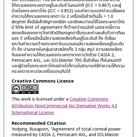
โค้งรวมของกระจกตาอยู่ในระดับดี ในคนปกติ (ICC = 0.867) และผู้
ป่วยโรคกระจกตาโก่ง (ICC = 0.852) และค่าความแตกต่างเฉลี่ยของ
ค่าความโค้งรวมของกระจกตา ใน 2 เครื่องมือข้างต้นนั้น > 1.0
diopter ซึ่งมีนัยสำคัญทางคลินิก และยังพบว่าคนไข้โรคกระจกตาโก่ง
มี 95% limit of agreement ที่กว้างกว่าคนปกติ นอกจากนี้ความ
สอดคล้องของการวัดค่าชีวมิติของลูกตาอื่นๆและค่าเลนส์แก้วตาเทียม
ของ 3 เครื่องมือนั้นมีความสอดคล้องกันอยู่ในระดับดี ถึง ดีเยี่ยม
ยกเว้นค่าความกว้างกระจกตาในแนวนอนมีความสอดคล้องอยู่ในระดับ
ต่ำ ถึง ปานกลางในกลุ่มอาสาสมัครทั้ง 2 กลุ่ม สรุป: ความสอดคล้อง
กันของค่าความโค้งรวมของกระจกตาจากการวัดด้วย CASIA 2,
Pentacam AXL, และ IOLMaster 700 นั้นดีเยี่ยม ทั้งในคนปกติ
และผู้ป่วยโรคกระจกตาโก่งอย่างไรก็ตามไม่สามารถใช้ค่าความโค้งรวม
กระจกตาจากแต่ละเครื่องแทนกันได้
Creative Commons License
This work is licensed under a
Creative Commons
Attribution-NonCommercial-No Derivative Works 4.0
International License
.
Recommended Citation
Yodying, Rusaporn, "Agreement of total corneal power
measured by CASIA 2, Pentacam AXL, and IOLMaster