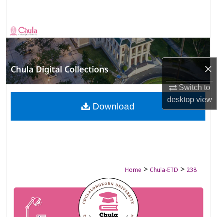
Search
Browse Collections
My Account
×
About
Switch to
desktop
view
Digital Commons Network™
Download
>
>
Home
Chula-ETD
238