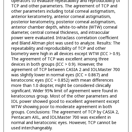
operators to evaluate repeatability and reproducibility of
TCP and other parameters. The agreement of TCP and
other parameters including total corneal astigmatism,
anterior keratometry, anterior corneal astigmatism,
posterior keratometry, posterior corneal astigmatism,
anterior chamber depth, white-to-white (WTW) corneal
diameter, central corneal thickness, and intraocular
power were evaluated. Intraclass correlation coefficient
and Bland Altman plot was used to analyze. Results: The
repeatability and reproducibility of TCP and other
biometry were high in all devices except WTW (ICC > 0.9).
The agreement of TCP was excellent among three
devices in both groups (ICC > 0.9). However, the
agreement of TCP between CASIA 2 and IOLMaster 700
was slightly lower in normal eyes (ICC = 0.867) and
keratoconic eyes (ICC = 0.852) with mean differences
more than 1.0 diopter, might be considered clinically
significant. Wider 95% limit of agreement were found in
keratoconus group. Most of the other parameters and
IOL power showed good to excellent agreement except
WTW showing poor to moderate agreement in both
groups. Conclusions: The agreement of TCP by CASIA 2,
Pentacam AXL, and IOLMaster 700 was excellent in
normal and keratoconic eyes. However, TCP cannot be
used interchangeably.