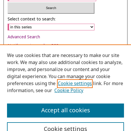
Select context to search:
Advanced Search
Notify me via email or
RSS
We use cookies that are necessary to make our site
Browse
work. We may also use additional cookies to analyze,
Collections
improve, and personalize our content and your
digital experience. You can manage your cookie
Disciplines
preferences using the
Cookie settings
link. For more
Authors
information, see our
Cookie Policy
Author Corner
Author FAQ
Accept all cookies
Cookie settings