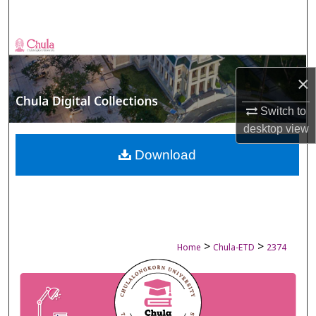
Search
Browse Collections
×
My Account
Switch to
About
desktop
view
Digital Commons Network™
Download
>
>
Home
Chula-ETD
2374