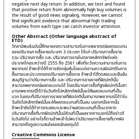
negative next day return. In addition, we test and found
that positive return from abnormally high buy volumes is
the result of good news signaling. However, we cannot
find significant evidence that abnormal high trading
volumes from each type can catch investor attention.
Other Abstract (Other language abstract of
ETD)
วิทยานิพนธ์ฉบับนี้ศึกษาของความสามารถในการพยากรณ์ผลตอบแทน
ของปริมาณการซื้อขายประเภท 3 ประเภท ได้แก่ ปริมาณการซื้อขาย
รวม ปริมาณการซื้อ และ ปริมาณการขายในตลาดหลักทรัพย์แห่ง
ประเทศไทยระหว่างปี 2555 ถึง 2561 เพื่อที่จะวัดความสามารถในการ
พยากรณ์ ข้าพเจ้าได้ทำการจัดกลุ่มหุ้นโดยแบ่งตามความผิดปกติในการ
ซื้อขายและประเภทของปริมาณการซื้อขาย ข้าพเจ้าได้ทดสอบและยืนยัน
สมมุติฐานว่าปริมาณการซื้อ และ ปริมาณการขายขายที่ผิดปกตินั้น
สามารถพยากรณ์ผลตอบแทนได้ โดยปริมาณการซื้อที่สูงผิดปกตินั้นสา
มารถพยากรณืได้ว่าในวันถัดไปหลักทรัพย์นั้นจะให้ผลตอบแทนที่เป็น
บวก ในขณะที่ปริมาณการขายขายที่ผิดปกตินั้นสามารถพยากรณ์ได้ว่าใน
วันถัดไปหลักทรัพย์นั้นจะให้ผลตอบแทนที่เป็นลบ นอกเหนือจากนั้น
ข้าพเจ้ายังได้ทำการทบสอบและพบว่าผลตอบแทนที่เป็นบวกจาก
ปริมาณการซื้อที่มากผิดปกตินั้นมีส่วนที่เป็นผลจากการบอกใบ้ถึงข่าวดี
ในวันถัดไป อย่างไรก็ตามข้าพเจ้าไม่พบว่าปริมาณการซื้อขายที่มากผิด
สามารถดึงดูดความสนใจของนักลงทุนได้
Creative Commons License