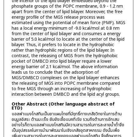
the interior of the lipid bilayer embedded beyond the
phosphate groups of the POPC membrane, 0.9 - 1.2 nm
apart from the center of lipid bilayer. Moreover, the free
energy profile of the MGS release process was
estimated using the potential of mean force (PMF). MGS
has a local energy minimum of -9.0 kcal/mol at 0.8 nm
from the center of lipid bilayer and consumes a energy
barrier of 5.0 kcal/mol to locate at the center of the lipid
bilayer. Thus, it prefers to locate in the hydrophobic
rather than hydrophilic regions of the lipid bilayer. In
contrast, the releasing of MGS from the hydrophobic
pocket of DMBCD into lipid bilayer require a lower
energy barrier of 2.1 kcal/mol. The above information
leads us to conclude that the adsorption of
MGS/DMBCD complexes on the lipid bilayer enhances
the releasing of MGS into POPC membrane compared
to free MGS through an increasing of hydrophobic
interaction between DMBCD and the lipid acyl groups.
Other Abstract (Other language abstract of
ETD)
แอลฟาแมงโกสทินเป็นยาแผนไทยที่มีฤทธิ์ทางเภสัชวิทยาในการต้าน
อนุมูลอิสระ ต้านมะเร็ง ยับยังเชื้อแบคทีเรีย รวมถึงต้านการอักเสบ
อย่างไรก็ตามแอลฟาแมงโกสทินมีความสามารถในการละลายน้ำต่ำจึง
เป็นอุปสรรคในการนำมาพัฒนาในเชิงเภสัชอุตสาหกรรม ดังนั้นเพื่อ
เพิ่มความสามารถในการละลายของแอลฟาแมงโกสทิน จึงศึกษาการ