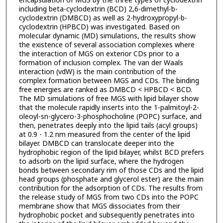
encapsulation of MGS by the three types of cyclodextrin
including beta-cyclodextrin (BCD) 2,6-dimethyl-b-
cyclodextrin (DMBCD) as well as 2-hydroxypropyl-b-
cyclodextrin (HPBCD) was investigated. Based on
molecular dynamic (MD) simulations, the results show
the existence of several association complexes where
the interaction of MGS on exterior CDs prior to a
formation of inclusion complex. The van der Waals
interaction (vdW) is the main contribution of the
complex formation between MGS and CDs. The binding
free energies are ranked as DMBCD < HPBCD < BCD.
The MD simulations of free MGS with lipid bilayer show
that the molecule rapidly inserts into the 1-palmitoyl-2-
oleoyl-sn-glycero-3-phosphocholine (POPC) surface, and
then, penetrates deeply into the lipid tails (acyl groups)
at 0.9 - 1.2 nm measured from the center of the lipid
bilayer. DMBCD can translocate deeper into the
hydrophobic region of the lipid bilayer, whilst BCD prefers
to adsorb on the lipid surface, where the hydrogen
bonds between secondary rim of those CDs and the lipid
head groups (phosphate and glycerol ester) are the main
contribution for the adsorption of CDs. The results from
the release study of MGS from two CDs into the POPC
membrane show that MGS dissociates from their
hydrophobic pocket and subsequently penetrates into