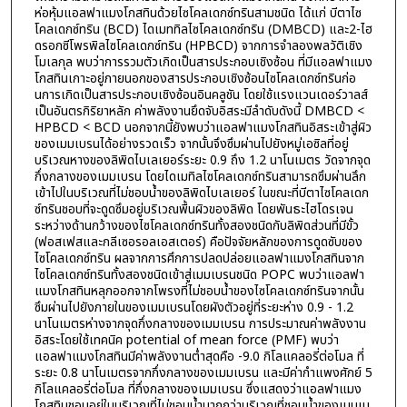
ห่อหุ้มแอลฟาแมงโกสทินด้วยไซโคลเดกซ์ทรินสามชนิด ได้แก่ บีตาไซ
โคลเดกซ์ทริน (BCD) ไดเมททิลไซโคลเดกซ์ทริน (DMBCD) และ2-ไฮ
ดรอกซีโพรพิลไซโคลเดกซ์ทริน (HPBCD) จากการจำลองพลวัติเชิง
โมเลกุล พบว่าการรวมตัวเกิดเป็นสารประกอบเชิงซ้อน ที่มีแอลฟาแมง
โกสทินเกาะอยู่ภายนอกของสารประกอบเชิงซ้อนไซโคลเดกซ์ทรินก่อ
นการเกิดเป็นสารประกอบเชิงซ้อนอินคลูชัน โดยใช้แรงแวนเดอร์วาลส์
เป็นอันตรกิริยาหลัก ค่าพลังงานยึดจับอิสระมีลำดับดังนี้ DMBCD <
HPBCD < BCD นอกจากนี้ยังพบว่าแอลฟาแมงโกสทินอิสระเข้าสู่ผิว
ของเมมเบรนได้อย่างรวดเร็ว จากนั้นจึงซึมผ่านไปยังหมู่เอซิลที่อยู่
บริเวณหางของลิพิดไบเลเยอร์ระยะ 0.9 ถึง 1.2 นาโนเมตร วัดจากจุด
กึ่งกลางของเมมเบรน โดยไดเมทิลไซโคลเดกซ์ทรินสามารถซึมผ่านลึก
เข้าไปในบริเวณที่ไม่ชอบน้ำของลิพิดไบเลเยอร์ ในขณะที่บีตาไซโคลเดก
ซ์ทรินชอบที่จะดูดซึมอยู่บริเวณพื้นผิวของลิพิด โดยพันธะไฮโดรเจน
ระหว่างด้านกว้างของไซโคลเดกซ์ทรินทั้งสองชนิดกับลิพิดส่วนที่มีขั้ว
(ฟอสเฟสและกลีเซอรอลเอสเตอร์) คือปัจจัยหลักของการดูดซับของ
ไซโคลเดกซ์ทริน ผลจากการศึกการปลดปล่อยแอลฟาแมงโกสทินจาก
ไซโคลเดกซ์ทรินทั้งสองชนิดเข้าสู่เมมเบรนชนิด POPC พบว่าแอลฟา
แมงโกสทินหลุกออกจากโพรงที่ไม่ชอบน้ำของไซโคลเดกซ์ทรินจากนั้น
ซึมผ่านไปยังภายในของเมมเบรนโดยผังตัวอยู่ที่ระยะห่าง 0.9 - 1.2
นาโนเมตรห่างจากจุดกึ่งกลางของเมมเบรน การประมาณค่าพลังงาน
อิสระโดยใช้เทคนิค potential of mean force (PMF) พบว่า
แอลฟาแมงโกสทินมีค่าพลังงานต่ำสุดคือ -9.0 กิโลแคลอรี่ต่อโมล ที่
ระยะ 0.8 นาโนเมตรจากกึ่งกลางของเมมเบรน และมีค่ากำแพงศักย์ 5
กิโลแคลอรี่ต่อโมล ที่กึ่งกลางของเมมเบรน ซึ่งแสดงว่าแอลฟาแมง
โกสทินชอบอยู่ในบริเวณที่ไม่ชอบน้ำมากกว่าบริเวณที่ชอบน้ำของเมมเบ