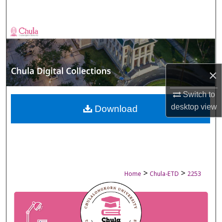
Search
Browse Collections
My Account
×
About
Switch to
desktop
view
Digital Commons Network™
Download
>
>
Home
Chula-ETD
2253