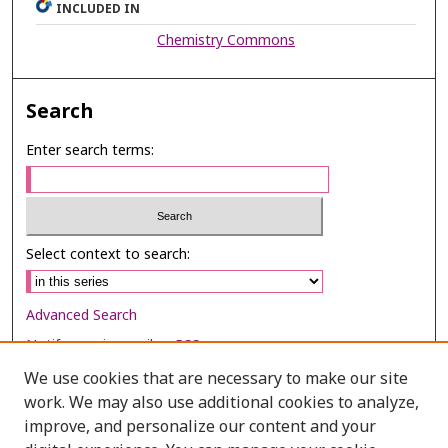
INCLUDED IN
Chemistry Commons
Search
Enter search terms:
Select context to search:
Advanced Search
Notify me via email or
RSS
We use cookies that are necessary to make our site
Browse
work. We may also use additional cookies to analyze,
Collections
improve, and personalize our content and your