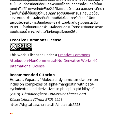
รน ในขณะที่การปลดปล่อยแอลฟาแมงโกสทินออกจากไดเมทิลไซโคล
เดกซ์ทรินใช้กำแพงศักย์เพียง2.1กิโลแคลอรี่ต่อโมล ผลของการศึกษา
ข้างต้นทำให้ได้ข้อสรุปว่าเมื่อเกิดการดูดซับของสารประกอบเชิงซ้อน
ระหว่างแอลฟาแมงโกสทินกับไดเมทิลไซโคลเดกซ์ทรินบนลิพิดไบ
เลเยอร์ช่วยเพิ่มการปลดปล่อยแอลฟาแมงโกสทินสู่เมมเบรนชนิด
POPC เมื่อเทียบกับแอลฟาแมงโกสทินอิสระ โดยการเพิ่มอันตรกิริยา
แบบไม่ชอบน้ำระหว่างไดเมทิลกับหมู่เอซิลของลิพิด
Creative Commons License
This work is licensed under a
Creative Commons
Attribution-NonCommercial-No Derivative Works 4.0
International License
.
Recommended Citation
Hotarat, Wiparat, "Molecular dynamic simulations on
inclusion complexes of alpha-mangostin with beta-
cyclodextrin and derivatives in phospholipid bilayer"
(2018).
Chulalongkorn University Theses and
Dissertations (Chula ETD)
. 2253.
https://digital.car.chula.ac.th/chulaetd/2253