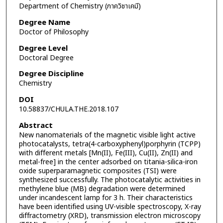
Department of Chemistry (ภาควิชาเคมี)
Degree Name
Doctor of Philosophy
Degree Level
Doctoral Degree
Degree Discipline
Chemistry
DOI
10.58837/CHULA.THE.2018.107
Abstract
New nanomaterials of the magnetic visible light active
photocatalysts, tetra(4-carboxyphenyl)porphyrin (TCPP)
with different metals [Mn(II), Fe(III), Cu(II), Zn(II) and
metal-free] in the center adsorbed on titania-silica-iron
oxide superparamagnetic composites (TSI) were
synthesized successfully. The photocatalytic activities in
methylene blue (MB) degradation were determined
under incandescent lamp for 3 h. Their characteristics
have been identified using UV-visible spectroscopy, X-ray
diffractometry (XRD), transmission electron microscopy