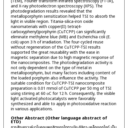
(TEM), Fourier transform infrared spectroscopy (FT-IR),
and X-ray photoelectron spectroscopy (XPS). The
photodegradation results revealed that the
metalloporphyrin sensitization helped TSI to absorb the
light in visible region. Titania-silica-iron oxide
nanomaterials with copper(II) tetra(4-
carboxyphenyl)porphyrin (CuTCPP) can significantly
eliminate methylene blue (MB) and Escherichia coli (E.
coli) upon 3 h of irradiation. The four-cycled reuse
without regeneration of the CuTCPP-TSI results
supported the great reusability with the ease in
magnetic separation due to high magnetic response of
the nanocomposites. The photodegradation activity is
not only dependent on the type of metal in
metalloporphyrin, but many factors including content of
the loaded porphyrin also influence the activity. The
suitable condition for CuTCPP-TSI nanocomposite
preparation is 0.01 mmol of CuTCPP per 50 mg of TSI
using stirring at 60 οC for 12 h. Consequently, the visible
light activated photocatalysts were favorably
synthesized and able to apply in photooxidative reaction
in various applications.
Other Abstract (Other language abstract of
ETD)
การสังเคราะห์นาโนคอมพอสิตของไททาเนีย-ซิลิกา-เหล็กออกไซด์ เป็น