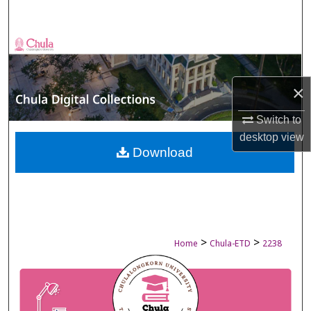
Search
Browse Collections
My Account
×
About
Switch to
desktop
view
Digital Commons Network™
Download
>
>
Home
Chula-ETD
2238