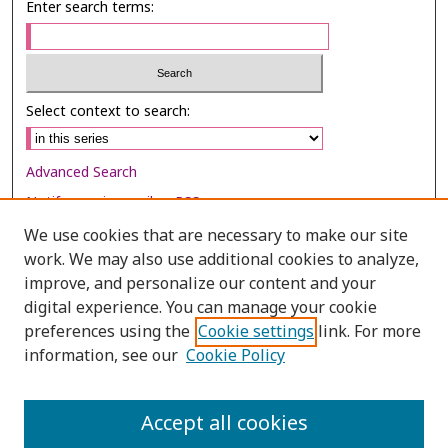
Enter search terms:
Select context to search:
Advanced Search
Notify me via email or
RSS
We use cookies that are necessary to make our site
Browse
work. We may also use additional cookies to analyze,
Collections
improve, and personalize our content and your
digital experience. You can manage your cookie
Disciplines
preferences using the
Cookie settings
link. For more
Authors
information, see our
Cookie Policy
Author Corner
Author FAQ
Accept all cookies