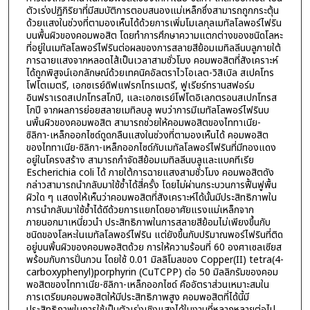
ตัวเร่งปฏิกิริยาที่มีสมบัติการตอบสนองแม่เหล็กซึ่งสามารถถูกกระตุ้น
ด้วยแสงในช่วงที่ตามองเห็นได้ด้วยการเพิ่มโมเลกุลเมทัลโลพอร์ไฟริน
บนพื้นผิวของคอมพอสิต โดยทำการศึกษาความแตกต่างของชนิดโลหะ
ที่อยู่ในเมทัลโลพอร์ไฟรินต่อผลของการสลายสีย้อมเมทิลลีนบลูภายใต้
การฉายแสงจากหลอดไส้เป็นเวลาสามชั่วโมง คอมพอสิตที่สังเคราะห์
ได้ถูกพิสูจน์เอกลักษณ์ด้วยเทคนิคอัลตราไวโอเลต-วิสิเบิล สเปคโทร
โฟโตเมตรี, เอกซเรย์ดิฟแฟรกโทรเมตรี, ฟูเรียร์ทรานสฟอร์ม
อินฟราเรดสเปกโทรสโกปี, และเอกซเรย์โฟโตอิเลกตรอนสเปกโทรส
โกปี จากผลการย่อยสลายเมทิลบลู พบว่าการมีเมทัลโลพอร์ไฟรินบ
นพิ้นผิวของคอมพอสิต สามารถช่วยให้คอมพอสิตของไททาเนีย-
ซิลิกา-เหล็กออกไซด์ดูดกลืนแสงในช่วงที่ตามองเห็นได้ คอมพอสิต
ของไททาเนีย-ซิลิกา-เหล็กออกไซด์กับเมทัลโลพอร์ไฟรินที่มีทองแดง
อยู่ในโครงสร้าง สามารถกำจัดสีย้อมเมทิลลีนบลูและแบคทีเรีย
Escherichia coli ได้ ภายใต้การฉายแสงสามชั่วโมง คอมพอสิตดัง
กล่าวสามารถนำกลับมาใช้ซ้ำได้สี่ครั้ง โดยไม่ผ่านกระบวนการฟื้นฟูพื้น
ผิวใด ๆ แสดงให้เห็นว่าคอมพอสิตที่สังเคราะห์ได้นั้นมีประสิทธิภาพใน
การนำกลับมาใช้ซ้ำได้ดีด้วยการแยกโดยอาศัยแรงแม่เหล็กจาก
ภายนอกมาเหนี่ยวนำ ประสิทธิภาพในการสลายสีย้อมไม่เพียงขึ้นกับ
ชนิดของโลหะในเมทัลโลพอร์ไฟริน แต่ยังขึ้นกับปริมาณพอร์ไฟรินที่ติด
อยู่บนพิ้นผิวของคอมพอสิตด้วย การให้ความร้อนที่ 60 องศาเซลเซียส
พร้อมกับการปั่นกวน โดยใช้ 0.01 มิลลิโมลของ Copper(II) tetra(4-
carboxyphenyl)porphyrin (CuTCPP) ต่อ 50 มิลลิกรัมของคอม
พอสิตของไททาเนีย-ซิลิกา-เหล็กออกไซด์ คืออัตราส่วนเหมาะสมใน
การเตรียมคอมพอสิตให้มีประสิทธิภาพสูง คอมพอสิตที่ได้นี้มี
ประสิทธิภาพในการใช้เป็นตัวเร่งเชิงแสงได้ในงานที่หลากหลายต่อไป