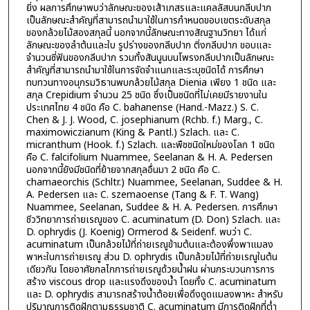
ยิ่ง ผลการศึกษาพบว่าลักษณะของเส้าเกสรและแคลลัสบนกลีบปาก
เป็นลักษณะสำคัญที่สามารถนำมาใช้ในการกำหนดขอบเขตระดับสกุล
ของกล้วยไม้สองสกุลนี้ นอกจากนี้ลักษณะทางสัณฐานวิทยา ได้แก่
ลักษณะของลำต้นและใบ รูปร่างของกลีบปาก ติ่งกลีบปาก ขอบและ
จำนวนซี่ฟันของกลีบปาก รวมทั้งสันนูนบนโพรงกลีบปากเป็นลักษณะ
สำคัญที่สามารถนำมาใช้ในการจัดจำแนกและระบุชนิดได้ การศึกษา
ทบทวนทางอนุกรมวิธานพบกล้วยไม้สกุล Dienia เพียง 1 ชนิด และ
สกุล Crepidium จำนวน 25 ชนิด ซึ่งเป็นชนิดที่ไม่เคยมีรายงานใน
ประเทศไทย 4 ชนิด คือ C. bahanense (Hand.-Mazz.) S. C.
Chen & J. J. Wood, C. josephianum (Rchb. f.) Marg., C.
maximowiczianum (King & Pantl.) Szlach. และ C.
micranthum (Hook. f.) Szlach. และพืชชนิดใหม่ของโลก 1 ชนิด
คือ C. falcifolium Nuammee, Seelanan & H. A. Pedersen
นอกจากนี้ยังมีชนิดที่ย้ายจากสกุลอื่นมา 2 ชนิด คือ C.
chamaeorchis (Schltr.) Nuammee, Seelanan, Suddee & H.
A. Pedersen และ C. szemaoense (Tang & F. T. Wang)
Nuammee, Seelanan, Suddee & H. A. Pedersen. การศึกษา
ชีววิทยาการถ่ายเรณูของ C. acuminatum (D. Don) Szlach. และ
D. ophrydis (J. Koenig) Ormerod & Seidenf. พบว่า C.
acuminatum เป็นกล้วยไม้ที่ถ่ายเรณูข้ามต้นและต้องพึ่งพาแมลง
พาหะในการถ่ายเรณู ส่วน D. ophrydis เป็นกล้วยไม้ที่ถ่ายเรณูในต้น
เดียวกัน โดยอาศัยกลไกการถ่ายเรณูด้วยน้ำฝน ผ่านกระบวนการการ
สร้าง viscous drop และแรงดึงของน้ำ โดยทั้ง C. acuminatum
และ D. ophrydis สามารถสร้างน้ำต้อยเพื่อดึงดูดแมลงพาหะ สำหรับ
ปริมาณการติดฝักตามธรรมชาติ C. acuminatum มีการติดฝักที่ต่ำ