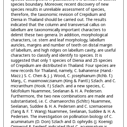
species boundary. Moreover, recent discovery of new
species results in unreliable assessment of species,
therefore, the taxonomic revision of Crepidium and
Dienia in Thailand should be carried out. The results
indicated that the column and transversal callus on
labellum are taxonomically important characters to
delimit these two genera. In addition, morphological
characters, i.e. stem and leaf morphology, labellum
auricles, margins and number of teeth on distal margin
of labellum, and high ridges on labellum cavity, are useful
characters to classify and identify to species. It is
suggested that only 1 species of Dienia and 25 species
of Crepidium are distributed in Thailand. Four species are
new records for Thailand, namely, C. bahanense (Hand.-
Mazz.) S. C. Chen & J. J. Wood, C. josephianum (Rchb. f.)
Marg., C. maximowiczianum (King & Pantl.) Szlach. and C.
micranthum (Hook. f.) Szlach. and a new species, C.
falcifolium Nuammee, Seelanan & H. A. Pedersen.
Furthermore, the two new combinations are made and
substantiated, i.e. C. chamaeorchis (Schltr.) Nuammee,
Seelanan, Suddee & H. A. Pedersen and C. szemaoense
(Tang & F. T. Wang) Nuammee, Seelanan, Suddee & H. A.
Pedersen. The investigation on pollination biology of C.
acuminatum (D. Don) Szlach and D. ophrydis (J. Koenig)
Ormerod & Seidenf. indicated that C. acuminatum is