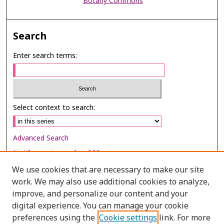
Botany Commons
Search
Enter search terms:
Select context to search:
Advanced Search
Notify me via email or
RSS
We use cookies that are necessary to make our site
Browse
work. We may also use additional cookies to analyze,
Collections
improve, and personalize our content and your
digital experience. You can manage your cookie
Disciplines
preferences using the
Cookie settings
link. For more
Authors