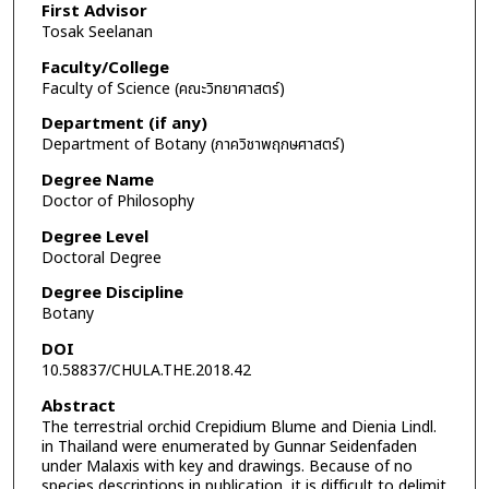
First Advisor
Tosak Seelanan
Faculty/College
Faculty of Science (คณะวิทยาศาสตร์)
Department (if any)
Department of Botany (ภาควิชาพฤกษศาสตร์)
Degree Name
Doctor of Philosophy
Degree Level
Doctoral Degree
Degree Discipline
Botany
DOI
10.58837/CHULA.THE.2018.42
Abstract
The terrestrial orchid Crepidium Blume and Dienia Lindl.
in Thailand were enumerated by Gunnar Seidenfaden
under Malaxis with key and drawings. Because of no
species descriptions in publication, it is difficult to delimit