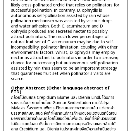
likely cross-pollinated orchid that relies on pollinators for
successful pollination. In contrary, D. ophrydis is
autonomous self-pollination assisted by rain whose
pollination mechanism was assisted by viscous drops
and water adhesion. Both C. acuminatum and D.
ophrydis produced and secreted nectar to possibly
attract pollinators. The much lower percentages of
natural fruit set of C. acuminatum may be due to self-
incompatibility, pollinator limitation, coupling with other
environmental factors. Whilst, D. ophrydis may employ
nectar as attractant to pollinators in order to increasing
chance for outcrossing but autonomous self-pollination
assisted by rain thus seem to be an important strategy
that guarantees fruit set when pollinator's visits are
scarce.
Other Abstract (Other language abstract of
ETD)
กล้วยไม้ดินสกุล Crepidium Blume และ Dienia Lindl. ได้มีการ
รายงานในประเทศไทยโดย Gunnar Seidenfaden ภายใต้สกุล
Malaxis ซึ่งรายงานเพียงรูปวิธานและภาพวาดลายเส้น แต่ขาดคำ
บรรยายลักษณะชนิด จึงทำให้ยากแก่การกำหนดขอบเขตชนิดที่ชัดเจน
นอกจากนี้มีการค้นพบกล้วยไม้ชนิดใหม่เพิ่มเติม จึงทำให้จำนวนชนิดที่
ไม่มีความแน่นอน ดังนั้น การศึกษาทบทวนอนุกรมวิธานของกล้วยไม้
สกุล Crepidium และ Dienia ในประเทศไทยจึงมีความจำเป็นอย่าง