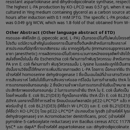
resistant aspartokinase and dihydrodipicolinate synthase, respecti
The highest L-PA production by KO-LPCD was 0.57 g/L when it w
cultured in Ying medium containing glycerol as a carbon source a
hours after induction with 0.1 mM IPTG. The specific L-PA produc
was 0.049 g/g WCW, which was 1.8-fold of that obtained from W
Other Abstract (Other language abstract of ETD)
กรดแอล–พิพีโคลิก (L-pipecolic acid, L-PA) เป็นกรดอะมิโนที่ไม่พบในโครงส
โปรตีน แต่มีความสำคัญในแง่ของการเป็นสารตั้งต้นหลักสำหรับการสังเคราะห์
สารประกอบที่มีฤทธิ์ทางเภสัชกรรม เช่น ยากดภูมิคุ้มกัน (immunosuppressa
ยาชา (anesthetic) การผลิตกรดอะมิโนด้วยกระบวนการหมักของจุลชีพกำลังได้
สนใจซึ่งหนึ่งในนั้น คือ Escherichia coli ที่ผ่านการทำพันธุวิศวกรรม สำหรับกา
PA จาก E. coli ที่ผ่านการทำ พันธุวิศวกรรมนั้น L-lysine ในเซลล์จะถูกใช้เป็นสาร
ดังนั้นงานวิจัยนี้ได้ศึกษาการเพิ่มปริมาณการผลิต L-PA โดยการ น็อกเอาท์ยีน thr
เข้ารหัสให้ homoserine dehydrogenase I ซึ่งเป็นเอนไซม์ที่นำเอาสารตัวกลา
การสังเคราะห์ ไลซีนไปใช้ในการสังเคราะห์แอล-ทรีโอนีน ในการทำลายยีน thrA ได้ใ
การแทรกของอินทรอนกลุ่ม 2 ซึ่งมีความจำเพาะในการแทรกเข้าในยีนเป้าหมาย พ
ประสิทธิภาพของอินทรอนกลุ่ม 2 ในการแทรกเข้ายีน thrA ใน E. coli นั้นคิดเป็
โดยกำหนดชื่อ E. coli BL21(DE3) ที่ถูกน็อกเอาท์ยีน thrA นี้ว่า E. coli BL21
ΔthrA นอกจากนี้ได้ทำการสร้าง รีคอมบิแนนท์พลาสมิด pE22-LPC*D* แล้ว ท
ฟอร์มเข้าสู่ E. coli BL21(DE3) (ให้ชื่อว่า W-LPCD) และ E. coli BL21(DE3
(ให้ชื่อว่า KO-LPCD) โดย pE22-LPC*D* ประกอบด้วย lysdh (เข้ารหัสให้ lys
dehydrogenase) จาก Acromobacter denitrificans, proC (เข้ารหัสให้
pyrroline-5-carboxylate reductase) จาก Bacillus cereus ATCC 1177
lysC* และ dapA* ซึ่งเข้ารหัสให้ aspartokinase และ dihydrodipicolinate