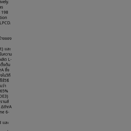
vely.
as
t 198
tion
-LPCD.
ร้างของ
nt) และ
รับความ
รผลิต L-
ตั้งต้น
A ซึ่ง
งในวิถี
ช้วิธี
บว่า
น 65%
(DE3)
รานส์
) ΔthrA
ine 6-
8 และ