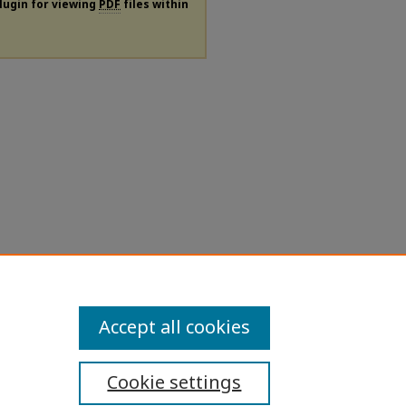
plugin for viewing
PDF
files within
Accept all cookies
Cookie settings
ibility Statement