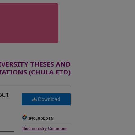
ERSITY THESES AND
TATIONS (CHULA ETD)
out
Download
INCLUDED IN
Biochemistry Commons