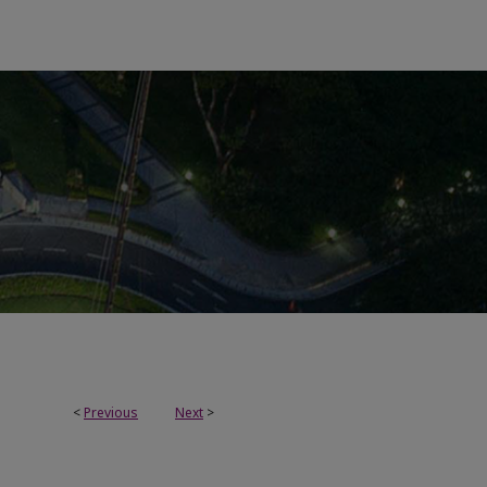
<
Previous
Next
>