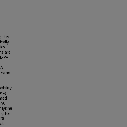
 it is
cally
cs.
ms are
 L-PA
rA
enzyme
r
ability
hrA)
rmed
hrA
 lysine
ng for
78,
ck