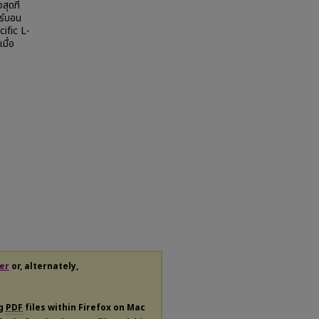
ุดที่
าร์บอน
cific L-
มื่อ
er
or, alternately,
ng
PDF
files within Firefox on Mac