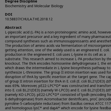
Degree Discipline
Biochemistry and Molecular Biology
DOI
10.58837/CHULA.THE.2018.12
Abstract
L-pipecolic acid (L-PA) is a non-proteinogenic amino acid, however,
an important precursor and a key ingredient of many pharmaceuti
compound syntheses such as immunosuppressants and anestheti
The production of amino acids via fermentation of microorganis
getting attention, one of the widely used is an engineered E. coli.
production in the engineered E. coli uses L-lysine in its cell as a
substrate. This research aimed to increase L-PA production by th
knockout. The thrA encodes homoserine dehydrogenase I, the 
which draws the intermediate in L-lysine biosynthesis pathway to
synthesize L-threonine. The group II intron insertion was used fo
disruption of thrA by specific insertion at the target gene. The cap
of group II intron insertion for thrA in E. coli (E. coli BL21(DE3) Δt
was 65%. Moreover, pE22-LPC*D* was constructed and transfo
into E. coli BL21(DE3) (namely W-LPCD) and E. coli BL21(DE3) Δt
(namely KO-LPCD). pE22-LPC*D* consisted of lysdh (encoding for
6-dehydrogenase) from Acromobacter denitrificans, proC (encodi
pyrroline-5-carboxylate reductase) from Bacillus cereus ATCC 117
and homologous lysC* and dapA* which encode for lysine feedba