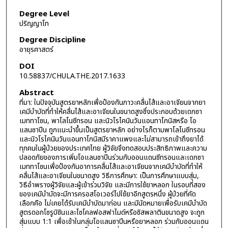
Degree Level
ปริญญาโท
Degree Discipline
อายุรศาสตร์
DOI
10.58837/CHULA.THE.2017.1633
Abstract
ที่มา: ในปัจจุบันสูตรยาหลักเพื่อป้องกันภาวะคลื่นไส้และอาเจียนจากยา
เคมีบำบัดที่ทำให้คลื่นไส้และอาเจียนในขนาดสูงซึ่งประกอบด้วยเดกซา
เมททาโซน, พาโลโนซีทรอน และนิวโรไคนินวันแอนทาโกนิสหรือ โอ
แลนซาปีน ถูกแนะนำขึ้นเป็นสูตรยาหลัก อย่างไรก็ตามพาโลโนซีทรอน
และนิวโรไคนินวันแอนทาโกนิสมีราคาแพงและไม่สามารถเข้าถึงยาได้
ทุกคนในผู้ป่วยของประเทศไทย ผู้วิจัยจึงทดสอบประสิทธิภาพและความ
ปลอดภัยของการเพิ่มโอแลนซาปีนร่วมกับออนแดนซีทรอนและเดกซา
เมททาโซนเพื่อป้องกันอาการคลื่นไส้และอาเจียนจากเคมีบำบัดที่ทำให้
คลื่นไส้และอาเจียนในขนาดสูง วิธีการศึกษา: เป็นการศึกษาแบบสุ่ม,
วิธีอำพรางผู้วิจัยและผู้เข้าร่วมวิจัย และมีการใช้ยาหลอก ในรอบที่สอง
ของเคมีบำบัดจะมีการครอสโอเวอร์ไปใช้ยาอีกสูตรหนึ่ง ผู้ป่วยที่คัด
เลือกคือ ไม่เคยได้รับเคมีบำบัดมาก่อน และมีนัดหมายเพื่อรับเคมีบำบัด
สูตรดอกโซรูบิซินและไซโคลฟอสฟาไมด์หรือซิสพลาตินขนาดสูง จะถูก
สุ่มแบบ 1:1 เพื่อเข้าในกลุ่มโอแลนซาปีนหรือยาหลอก ร่วมกับออนแดน