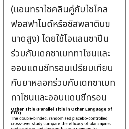
(แอนทราไซคลินคู่กับไซโคล
ฟอสฟาไมด์หรือซิสพลาตินข
นาดสูง) โดยใช้โอแลนซาปีน
ร่วมกับเดกซาเมททาโซนและ
ออนแดนซีทรอนเปรียบเทียบ
กับยาหลอกร่วมกับเดกซาเมท
ทาโซนและออนแดนซีทรอน
Other Title (Parallel Title in Other Language of
ETD)
The double-blinded, randomized placebo-controlled,
cross-over study compare the efficacy of olanzapine,
ondansetron and dexamethasone regimen to