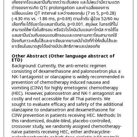
เคียงจากโอแลนซาปีนที่มากกว่าระดับสอง และไม่พบว่ามีความแตก
ต่างของการเกิด QTc prolongation และค่าเฉลี่ยของการ
เปลี่ยนแปลง QT interval ระหว่างสองกลุ่ม (7 vs 5, p=0.28)
(-4.30 ms vs. -1.86 ms, p=0.69) ตามลำดับ ผู้ป่วย 52/60 คน
เลือกที่จะได้รับยาโอแลนซาปีนต่อ, p<0.001. สรุปผล: ในกรณีที่ไม่
สามารถใช้พาโลโนซีทรอน หรือนิวโรไคนินวันแอนทาโกนิส การใช้โอ
แลนซาปีนร่วมกับออนแดนซีทรอนและเดกซาเมททาโซนสามารถใช้
ป้องกันภาวะคลื่นไส้และอาเจียนจากยาเคมีบำบัดที่ทำให้คลื่นไส้และ
อาเจียนในขนาดสูงได้อย่างมีประสิทธิภาพและปลอดภัย
Other Abstract (Other language abstract of
ETD)
Background: Currently, the anti-emetic regimen
consisting of dexamethasone and palonosetron plus a
NK-1antagonist or olanzapine is widely recommended in
prevention of chemotherapy induced nausea and
vomiting (CINV) for highly emetogenic chemotherapy
(HEC). However, palonosetron and NK-1 antagonist are
costly and not accessible for all Thai patients. We
sought to evaluate efficacy and safety of the additional
olanzapine to ondansetron and dexamethasone for
CINV prevention in patients receiving HEC. Methods: In
this randomized, double-blind, placebo-controlled,
crossover study, we randomly assigned chemotherapy-
naïve patients receiving HEC, either anthracycline-