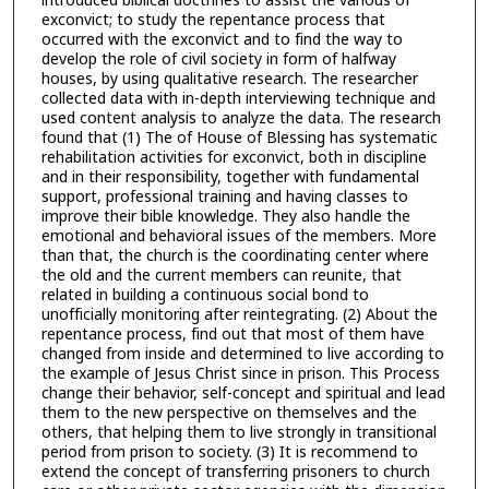
introduced biblical doctrines to assist the various of
exconvict; to study the repentance process that
occurred with the exconvict and to find the way to
develop the role of civil society in form of halfway
houses, by using qualitative research. The researcher
collected data with in-depth interviewing technique and
used content analysis to analyze the data. The research
found that (1) The of House of Blessing has systematic
rehabilitation activities for exconvict, both in discipline
and in their responsibility, together with fundamental
support, professional training and having classes to
improve their bible knowledge. They also handle the
emotional and behavioral issues of the members. More
than that, the church is the coordinating center where
the old and the current members can reunite, that
related in building a continuous social bond to
unofficially monitoring after reintegrating. (2) About the
repentance process, find out that most of them have
changed from inside and determined to live according to
the example of Jesus Christ since in prison. This Process
change their behavior, self-concept and spiritual and lead
them to the new perspective on themselves and the
others, that helping them to live strongly in transitional
period from prison to society. (3) It is recommend to
extend the concept of transferring prisoners to church