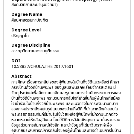
สังคมวิทยาและมานุษยวิทยา)
Degree Name
ศิลปศาสตรมหาบัณฑิต
Degree Level
ปริญญาโท
Degree Discipline
อาชญาวิทยาและงานยุติธรรม
DOI
10.58837/CHULA.THE.2017.1601
Abstract
การศึกษาเรื่องการกลับใจของผู้พ้นโทษในบ้านกึ่งวิถีแนวคริสต์ ศึกษา
กรณีบ้านกึ่งวิถีบ้านพระพร ของมูลนิธิพันธกิจเรือนจำคริสเตียน มี
วัตถุประสงค์เพื่อศึกษาแนวคิดและรูปแบบการดำเนินกระบวนการของ
บ้านกึ่งวิถีบ้านพระพร กระบวนการกลับใจที่เกิดขึ้นกับผู้พ้นโทษที่สมัคร
ใจเข้าร่วมในบ้านกึ่งวิถีบ้านพระพร และแนวทางในการพัฒนาบทบาท
ของภาคประชาสังคมในรูปแบบของบ้านกึ่งวิถี ที่นำเอาหลักคำสอนใน
พระคริสตธรรมคัมภีร์มาปรับใช้ช่วยเหลือผู้พ้นโทษที่มีความแตกต่าง
หลากหลายให้กลับสู่สังคม โดยใช้วิธีการวิจัยเชิงคุณภาพ เก็บรวบรวม
ข้อมูลด้วยการสัมภาษณ์เชิงลึก และนำข้อมูลที่ได้มาวิเคราะห์เพื่อ
อธิบายประสบการณ์การกลับใจของผู้พ้นโทษและการดำเนินการในบ้าน