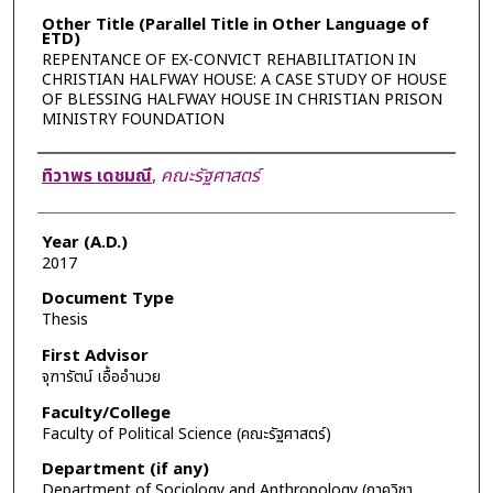
Other Title (Parallel Title in Other Language of
ETD)
REPENTANCE OF EX-CONVICT REHABILITATION IN
CHRISTIAN HALFWAY HOUSE: A CASE STUDY OF HOUSE
OF BLESSING HALFWAY HOUSE IN CHRISTIAN PRISON
MINISTRY FOUNDATION
Author
ทิวาพร เดชมณี
,
คณะรัฐศาสตร์
Year (A.D.)
2017
Document Type
Thesis
First Advisor
จุฑารัตน์ เอื้ออำนวย
Faculty/College
Faculty of Political Science (คณะรัฐศาสตร์)
Department (if any)
Department of Sociology and Anthropology (ภาควิชา