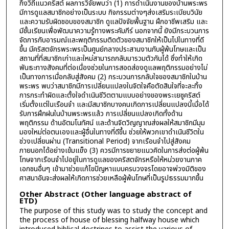
กึ่งวิถีแนวคริสต์ ผลการวิจัยพบว่า (1) การดำเนินงานของบ้านพระพร
มีการดูแลสมาชิกอย่างเป็นระบบ กิจกรรมต่างๆส่งเสริมระเบียบวินัย
และความรับผิดชอบของสมาชิก ดูแลปัจจัยพื้นฐาน ฝึกอาชีพเสริม และ
มีชั้นเรียนเพื่อพัฒนาความรู้ทางพระคัมภีร์ นอกจากนี้ ยังมีกระบวนการ
จัดการกับอารมณ์และพฤติกรรมติดตัวของสมาชิกให้เป็นไปในทางที่ดี
ขึ้น มีคริสตจักรพระพรเป็นศูนย์กลางประสานงานกับผู้พ้นโทษและเป็น
สถานที่ที่สมาชิกเก่าและใหม่สามารถกลับมารวมตัวกันได้ ซึ่งทำให้เกิด
พันธะทางสังคมที่ต่อเนื่องช่วยในการสอดส่องดูแลพฤติกรรมอย่างไม่
เป็นทางการเมื่อกลับสู่สังคม (2) กระบวนการกลับใจของสมาชิกในบ้าน
พระพร พบว่าสมาชิกมีการเปลี่ยนแปลงในจิตใจคือตัดสินใจที่จะละทิ้ง
การกระทำผิดและตั้งใจดำเนินชีวิตตามแบบอย่างของพระเยซูคริสต์
เริ่มตั้งแต่ในเรือนจำ และมีสมาชิกบางคนเกิดการเปลี่ยนแปลงนี้เมื่อได้
รับการฝึกฝนในบ้านพระพรแล้ว การเปลี่ยนแปลงเกิดทั้งด้าน
พฤติกรรม ด้านอัตมโนทัศน์ และด้านจิตวิญญาณส่งผลให้สมาชิกมีมุม
มองใหม่ต่อตนเองและผู้อื่นในทางที่ดีขึ้น ช่วยให้พวกเขาดำเนินชีวิตใน
ช่วงเปลี่ยนผ่าน (Transitional Period) จากเรือนจำไปสู่สังคม
ภายนอกได้อย่างเข้มแข็ง (3) ควรมีการขยายแนวคิดในการส่งต่อผู้พ้น
โทษจากเรือนจำไปอยู่ในการดูแลของคริสตจักรหรือให้หน่วยงานภาค
เอกชนอื่นๆ เข้ามาช่วยแก้ไขปัญหาแบบครบวงจรโดยอาจพ่วงมิติของ
ศาสนาอันจะส่งผลให้เกิดการช่วยเหลือผู้พ้นโทษที่เป็นรูปธรรมมากขึ้น
Other Abstract (Other language abstract of
ETD)
The purpose of this study was to study the concept and
the process of house of blessing halfway house which