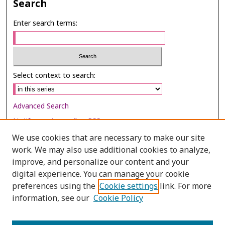
Search
Enter search terms:
Select context to search:
Advanced Search
Notify me via email or
RSS
We use cookies that are necessary to make our site
Browse
work. We may also use additional cookies to analyze,
Collections
improve, and personalize our content and your
digital experience. You can manage your cookie
Disciplines
preferences using the
Cookie settings
link. For more
Authors
information, see our
Cookie Policy
Author Corner