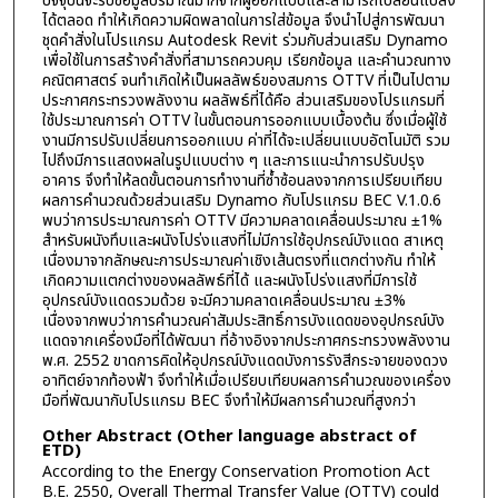
ปัจจุบันจะรับข้อมูลปริมาณมากจากผู้ออกแบบและสามารถเปลี่ยนแปลง
ได้ตลอด ทำให้เกิดความผิดพลาดในการใส่ข้อมูล จึงนำไปสู่การพัฒนา
ชุดคำสั่งในโปรแกรม Autodesk Revit ร่วมกับส่วนเสริม Dynamo
เพื่อใช้ในการสร้างคำสั่งที่สามารถควบคุม เรียกข้อมูล และคำนวณทาง
คณิตศาสตร์ จนทำเกิดให้เป็นผลลัพธ์ของสมการ OTTV ที่เป็นไปตาม
ประกาศกระทรวงพลังงาน ผลลัพธ์ที่ได้คือ ส่วนเสริมของโปรแกรมที่
ใช้ประมาณการค่า OTTV ในขั้นตอนการออกแบบเบื้องต้น ซึ่งเมื่อผู้ใช้
งานมีการปรับเปลี่ยนการออกแบบ ค่าที่ได้จะเปลี่ยนแบบอัตโนมัติ รวม
ไปถึงมีการแสดงผลในรูปแบบต่าง ๆ และการแนะนำการปรับปรุง
อาคาร จึงทำให้ลดขั้นตอนการทำงานที่ซ้ำซ้อนลงจากการเปรียบเทียบ
ผลการคำนวณด้วยส่วนเสริม Dynamo กับโปรแกรม BEC V.1.0.6
พบว่าการประมาณการค่า OTTV มีความคลาดเคลื่อนประมาณ ±1%
สำหรับผนังทึบและผนังโปร่งแสงที่ไม่มีการใช้อุปกรณ์บังแดด สาเหตุ
เนื่องมาจากลักษณะการประมาณค่าเชิงเส้นตรงที่แตกต่างกัน ทำให้
เกิดความแตกต่างของผลลัพธ์ที่ได้ และผนังโปร่งแสงที่มีการใช้
อุปกรณ์บังแดดรวมด้วย จะมีความคลาดเคลื่อนประมาณ ±3%
เนื่องจากพบว่าการคำนวณค่าสัมประสิทธิ์การบังแดดของอุปกรณ์บัง
แดดจากเครื่องมือที่ได้พัฒนา ที่อ้างอิงจากประกาศกระทรวงพลังงาน
พ.ศ. 2552 ขาดการคิดให้อุปกรณ์บังแดดบังการรังสีกระจายของดวง
อาทิตย์จากท้องฟ้า จึงทำให้เมื่อเปรียบเทียบผลการคำนวณของเครื่อง
มือที่พัฒนากับโปรแกรม BEC จึงทำให้มีผลการคำนวณที่สูงกว่า
Other Abstract (Other language abstract of
ETD)
According to the Energy Conservation Promotion Act
B.E. 2550, Overall Thermal Transfer Value (OTTV) could