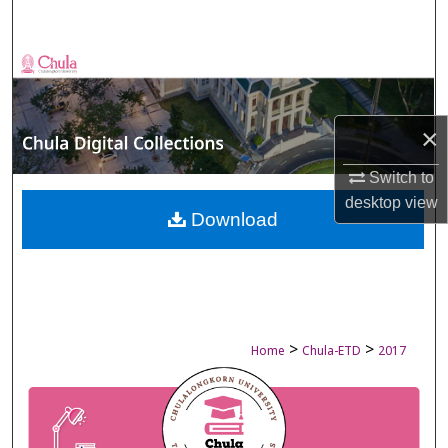
Search
Browse Collections
My Account
×
About
Switch to
desktop
view
Digital Commons Network™
Download
>
>
Home
Chula-ETD
2017