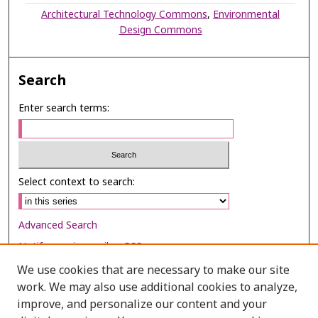
Architectural Technology Commons
,
Environmental
Design Commons
Search
Enter search terms:
Select context to search:
Advanced Search
Notify me via email or
RSS
We use cookies that are necessary to make our site
Browse
work. We may also use additional cookies to analyze,
Collections
improve, and personalize our content and your