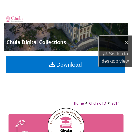
Search
Browse Collections
My Account
×
About
Switch to
desktop
view
Digital Commons Network™
Download
>
>
Home
Chula-ETD
2014