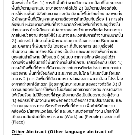
พึงพอใจต่ำเรื่อง 1.) การจัดพื้นที่ทำงานมีสภาพแวดล้อมที่ไม่เหมาะสม
พื้นที่มีความหนาแน่น ระบายอากาศได้ไม่ดี 2.) ไม่มีความปลอดภัยใน
การใช้งานพื้นที่ มีสิ่งกีดขวางทางเดิน มีสายไฟไม่เรียบร้อย และพบทั้ง
2 ลักษณะพื้นที่มีปัญหาและความต้องการที่เหมือนกันเรื่อง 1.) การเข้า
ถึงพื้นที่ หน่วยงานที่มีพื้นที่ทำงานมากกว่าหนึ่งพื้นที่ทำงานอยู่ต่างชั้น
ต่างอาคาร ทำให้เกิดความไม่สะดวกคล่องตัวในการติดต่อประสานงาน
ภายในหน่วยงาน ส่งผลให้ใช้ระยะทางและเวลาในการทำงานเพิ่มมากขึ้น
2.) อุปกรณ์สำนักงานไม่เพียงพอต่อความต้องการตามปริมาณงาน
และบุคลากรที่เพิ่มมากขึ้น โดยเฉพาะที่เก็บเอกสาร และเครื่องใช้
สำนักงาน เช่น เครื่องปริ้นเตอร์ เป็นต้น และพบการจัดพื้นที่ทำงาน
บุคคลในสำนักงาน มีทั้งหมด 8 รูปแบบ จากการศึกษาจึงสรุปได้ว่า
ความพึงพอใจในการใช้พื้นที่ทำงานในสำนักงาน เกี่ยวข้องกับ เรื่อง 1.)
การเข้าถึงพื้นที่ทำงานที่มีความสะดวกในการติดต่อประสานงานภายใน
หน่วยงาน พื้นที่ที่เชื่อมถึงกัน ระยะทางเดินไม่ไกล ไม่แยกชั้นหรือแยก
อาคาร 2.) การจัดพื้นที่ที่มีความเหมาะสมของสภาพแวดล้อม โปร่งโล่ง
อากาศถ่ายเทได้สะดวก มีอุณหภูมิเหมาะสมและแสงสว่างทั่วถึง 3.) มี
ความปลอดภัยในการใช้พื้นที่ ไม่มีสิ่งของกีดขวางทางเดิน การเดินสาย
ไฟเรียบร้อย ไม่มีสิ่งของที่ชำรุดเสียหายหรือเป็นอันตรายต่อผู้ใช้งาน
4.) อุปกรณ์สำนักงานเพียงพอต่อความต้องการตามปริมาณงาน และ
จำนวนบุคลากร การบริหารจัดการพื้นที่ทำงาน เพื่อทำให้เกิดความ
คล่องตัว มีสภาพแวดล้อมที่ดี และเหมาะสมต่อการทำงาน มีผลทำให้
เกิดความสัมพันธ์ที่ดีระหว่างงาน (Work) คน (People) และสถานที่
(Place)
Other Abstract (Other language abstract of