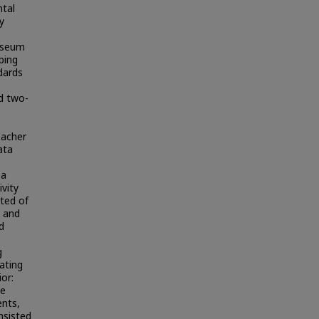
ntal
y
museum
ping
dards
ed two-
eacher
ata
 a
vity
sted of
s and
d
g
ating
or:
te
ents,
nsisted