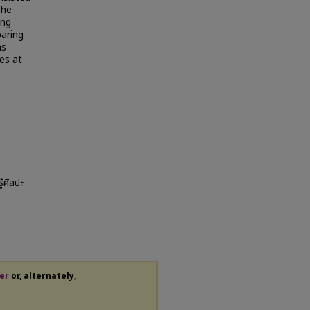
The
ing
paring
ns
es at
้ศิลปะ
er
or, alternately,