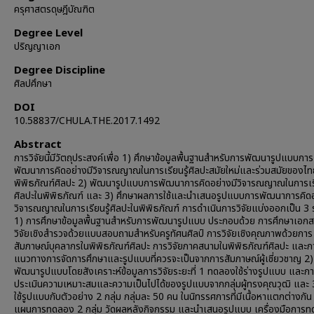
ครุศาสตรดุษฎีบัณฑิต
Degree Level
ปริญญาเอก
Degree Discipline
ศิลปศึกษา
DOI
10.58837/CHULA.THE.2017.1492
Abstract
การวิจัยนี้มีวัตถุประสงค์เพื่อ 1) ศึกษาข้อมูลพื้นฐานสำหรับการพัฒนารูปแบบการ
พัฒนาการคิดอย่างมีวิจารณญาณในการเรียนรู้ศิลปะสมัยใหม่และร่วมสมัยของไท
พิพิธภัณฑ์ศิลปะ 2) พัฒนารูปแบบการพัฒนาการคิดอย่างมีวิจารณญาณในการเรี
ศิลปะในพิพิธภัณฑ์ และ 3) ศึกษาผลการใช้และนำเสนอรูปแบบการพัฒนาการคิดอ
วิจารณญาณในการเรียนรู้ศิลปะในพิพิธภัณฑ์ การดำเนินการวิจัยแบ่งออกเป็น 3 
1) การศึกษาข้อมูลพื้นฐานสำหรับการพัฒนารูปแบบ ประกอบด้วย การศึกษาเอก
วิจัยเชิงสำรวจด้วยแบบสอบถามสำหรับครูทัศนศิลป์ การวิจัยเชิงคุณภาพด้วยการ
สัมภาษณ์บุคลากรในพิพิธภัณฑ์ศิลปะ การวิจัยภาคสนามในพิพิธภัณฑ์ศิลปะ และก
แนวทางการจัดการศึกษาและรูปแบบที่ควรจะเป็นจากการสัมภาษณ์ผู้เชี่ยวชาญ 2)
พัฒนารูปแบบโดยสังเคราะห์ข้อมูลการวิจัยระยะที่ 1 ทดลองใช้ร่างรูปแบบ และก
ประเมินความเหมาะสมและความเป็นไปได้ของรูปแบบจากกลุ่มผู้ทรงคุณวุฒิ และ 
ใช้รูปแบบกับตัวอย่าง 2 กลุ่ม กลุ่มละ 50 คน ในนิทรรศการที่มีเนื้อหาแตกต่างกัน
แผนการทดลอง 2 กลุ่ม วัดผลหลังกิจกรรม และนำเสนอรูปแบบ เครื่องมือการ