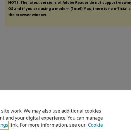
NOTE: The latest versions of Adobe Reader do not support viewi
OS and if you are using a modern (Intel) Mac, there is no official 
the browser window.
 site work. We may also use additional cookies
nt and your digital experience. You can manage
ings
link. For more information, see our
Cookie