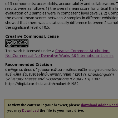
of 3 components: accessibility, accountability and collaboration. 
results were as follows:1) the overall mean score for critical think
evaluation of 2 samples were in competent level (level3). 2) Com
the overall mean scores between 2 samples in different exhibitio
showed that there was a statistically difference between 2 sampl
the significant level of 0.5.
Creative Commons License
This work is licensed under a
Creative Commons Attribution-
NonCommercial-No Derivative Works 4.0 International License
.
Recommended Citation
บำเพ็ญทาน, ปทุมมา, "รูปแบบการพัฒนาการคิดอย่างมีวิจารณญาณในการเรียนรู
สมัยใหม่และร่วมสมัยของไทยในพิพิธภัณฑ์ศิลปะ" (2017).
Chulalongkorn
University Theses and Dissertations (Chula ETD)
. 1982.
https://digital.car.chula.ac.th/chulaetd/1982
To view the content in your browser, please
download Adobe Read
you may
Download
the file to your hard drive.