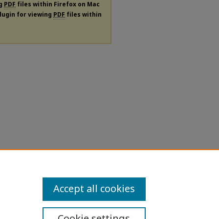
ng
PDF
files within Firefox on Mac
plugin for viewing
PDF
files within
Accept all cookies