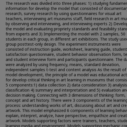
The research was divided into three phases: 1) studying fundame
information for develop the model that consisted of documentar
research, survey research by using questionnaires for visual art
teachers, interviewing art museums staff, field research in art 
by observing and interviewing, and interviewing experts 2) Develo
the model and evaluating propriety standards and feasibility stan
from experts and 3) Implementing the model with 2 samples, 50
students in each group, in different art exhibitions. The study us
group posttest-only design. The experiment instruments were
consisted of instruction guide, worksheet, learning guide, student
satisfaction questionnaire, student behavior observation form, t
and student interview form and participants questionnaire. The d
were analyzed by using frequency, means, standard deviation,
independent samples t-test and content analysis As the result of
model development, the principle of a model was educational acti
for develop critical thinking in art learning in museums that consi
5 components:1) data collection 2) data consideration 3) analysi
classification 4) summary and interpretation and 5) evaluation an
decision making. Connecting with 3 dimensions of thinking: form,
concept and art history. There were 3 components of the learnin
process: understanding works of art, discussing about art and cre
artwork. This model emphasized 6 components of learning behavi
explain, interpret, analyze, have perspective, empathize and crea
artwork. Models supporting factors were trainers, teachers, stud
learning media and environment. Models supporting mechanic co