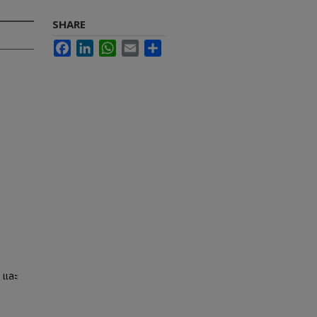
SHARE
Facebook
LinkedIn
WhatsApp
Email
Share
 และ