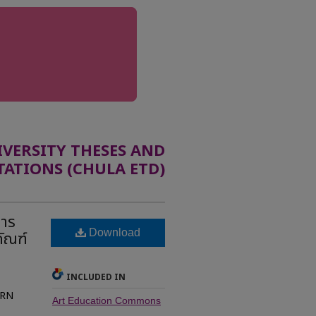
ERSITY THESES AND
TATIONS (CHULA ETD)
การ
Download
ภัณฑ์
INCLUDED IN
ERN
Art Education Commons