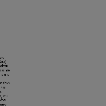
ยใน
ยนรู้
ย่างมี
ระยะ คือ
สาร การ
ารศึกษา
 การ
าร
3) การ
 ด้วย
ทดลอง