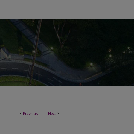
<
Previous
Next
>