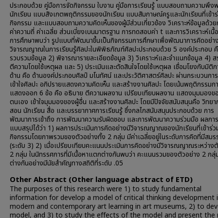
ประกอบด้วย คู่มือการจัดกิจกรรม ใบงาน คู่มือการเรียนรู้ แบบสอบถามความพึ
นักเรียน แบบสังเกตพฤติกรรมของนักเรียน แบบสัมภาษณ์ครูและนักเรียนที่เข้าร
กิจกรรม และแบบสอบถามความคิดเห็นของผู้มีส่วนเกี่ยวข้อง วิเคราะห์ข้อมูลด้ว
ค่าความถี่ ค่าเฉลี่ย ส่วนเบี่ยงเบนมาตรฐาน การทดสอบค่า t และการวิเคราะห์เนื
การศึกษาพบว่า รูปแบบที่พัฒนาขึ้นเป็นกิจกรรมการศึกษาเพื่อพัฒนาการคิดอย่าง
วิจารณญาณในการเรียนรู้ศิลปะในพิพิธภัณฑ์ศิลปะประกอบด้วย 5 องค์ประกอบ ค
รวบรวมข้อมูล 2) พิจารณารายละเอียดข้อมูล 3) วิเคราะห์และจำแนกข้อมูล 4) ส
ตีความโดยใช้เหตุผล และ 5) ประเมินและตัดสินใจโดยใช้เหตุผล เชื่อมโยงกับมิติก
ด้าน คือ ด้านองค์ประกอบศิลป์ มโนทัศน์ และประวัติศาสตร์ศิลปะ ผ่านกระบวนก
เข้าใจศิลปะ อภิปรายแสดงความคิดเห็น และสร้างงานศิลปะ โดยเน้นพฤติกรรมก
แสดงออก 6 ข้อ คือ อธิบาย ตีความผลงาน เปรียบเทียบผลงาน แสดงมุมมองข
ตนเอง เข้าใจมุมมองของผู้อื่น และสร้างงานศิลปะ โดยมีปัจจัยสนับสนุนคือ วิทยากร
สอน นักเรียน สื่อ และบรรยากาศการเรียนรู้ ซึ่งกลไกสนับสนุนประกอบด้วย การ
พัฒนาการเข้าถึง การพัฒนาความรับผิดชอบ และการพัฒนาความร่วมมือ ผลการใ
แบบสรุปได้ว่า 1) ผลการประเมินการคิดอย่างมีวิจารณญาณของนักเรียนที่เข้าร่ว
กิจกรรมโดยภาพรวมของตัวอย่างทั้ง 2 กลุ่ม มีค่าเฉลี่ยอยู่ในระดับการคิดที่มีสม
(ระดับ 3) 2) เมื่อเปรียบเทียบคะแนนประเมินการคิดอย่างมีวิจารณญาณระหว่างต
2 กลุ่ม ในนิทรรศการที่มีเนื้อหาแตกต่างกันพบว่า คะแนนรวมของตัวอย่าง 2 กลุ
ต่างกันอย่างมีนัยสำคัญทางสถิติที่ระดับ .05
Other Abstract (Other language abstract of ETD)
The purposes of this research were 1) to study fundamental
information for develop a model of critical thinking development 
modern and contemporary art learning in art museums, 2) to dev
model, and 3) to study the effects of the model and present the