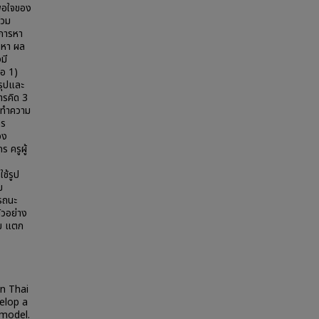
งพอใจของ
่วม
ยการหา
้อหา ผล
มี
ือ 1)
รุปและ
ารคิด 3
ารทำความ
าร
อง
 ครูผู้
ช้รูป
ม
รรถนะ
ัวอย่าง
่ม แตก
in Thai
elop a
 model.