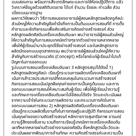
แบบสอบถาม พร้อมการสังเกตลักษณะและการใช้ห้องปฏิบัติการ แล้ว
วิเคราะห์ข้อมูลด้วยสถิติบรรยาย ได้แก่ จำนวน ร้อยละ ค่าเฉลี่ย ส่วน
เบี่ยงเบนมาตรฐาน
ผลการวิจัยพบว่า วิธีการสอนของอาจารย์ผู้สอนหลักสูตรผลิตครูศิลปะ
ส่วนใหญ่ให้ความสำคัญคือคำนึงถึงการเป็นต้นแบบการสอนที่ดี การตั้ง
คำถามและจัดกิจกรรมเพื่อส่งเสริมการคิดอย่างสร้างสรรค์ ส่วน
หลักสูตรผลิตศิลปินเครื่องเคลือบดินเผา พบว่าอาจารย์ผู้สอนส่วนใหญ่
ให้ความสำคัญกับการสอนเทคนิคต่างๆจากตัวอย่างงานหลากหลาย
เพื่อให้ผู้เรียนนำมาประยุกต์ใช้อย่างสร้างสรรค์ และในหลักสูตรการ
ผลิตนักออกแบบอุตสาหกรรม พบว่าอาจารย์ผู้สอนส่วนใหญ่ให้ความ
สำคัญกับการสร้างแนวคิด (Concept) หรือโจทย์แก่ผู้เรียนนำไปแก้
ปัญหาในการออกแบบ
รูปแบบการสอนเครื่องเคลือบดินเผา 3 หลักสูตรสรุปได้ดังนี้ 1)
หลักสูตรผลิตครูศิลปะ เรียนรู้กระบวนการผลิตเครื่องเคลือบดินเผาที่
เน้นการสำรวจประสบการณ์ที่ครอบคลุมในกระบวนการสร้างสรรค์
กิจกรรมการสอนเน้นปลูกฝังคุณค่าของการเป็นครูต้นแบบ และการ
ออกแบบแผนการสอนให้เหมาะสมกับผู้เรียน เพื่อให้ผู้เรียนนำความรู้
และทักษะทางเครื่องเคลือบดินเผาไปใช้สอนได้จริง วัดและประเมินผล
จากความเข้าใจในกระบวนการผลิตงาน และกระบวนการคิดในการ
ออกแบบแผนการสอน 2) หลักสูตรผลิตศิลปินเครื่องเคลือบดินเผา
เรียนรู้กระบวนผลิตชิ้นงานทั้งในทางทฤษฎีและปฏิบัติ กิจกรรมการสอน
เน้นคุณค่าของความคิดสร้างสรรค์ หลักการทางสุนทรียภาพ อารมณ์
ความรู้สึกของชิ้นงาน รวมถึงการเรียนรู้เทคนิคทางเครื่องเคลือบดิน
เผาที่หลากหลายผ่านตัวอย่างงานของศิลปิน ซึ่งหลักสูตรนี้จะวัดและ
ประเมินผลจากพัฒนาการด้านทักษะ ความคิดสร้างสรรค์และความเป็น