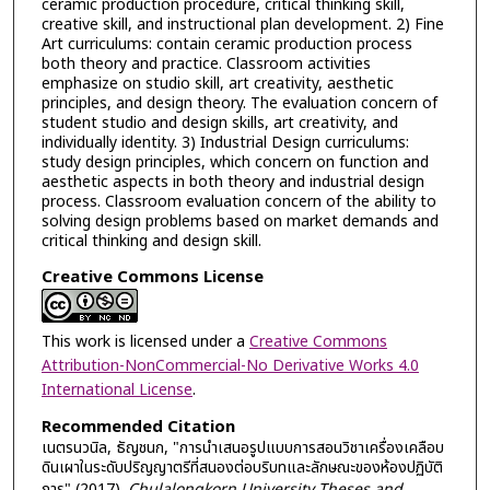
ceramic production procedure, critical thinking skill,
creative skill, and instructional plan development. 2) Fine
Art curriculums: contain ceramic production process
both theory and practice. Classroom activities
emphasize on studio skill, art creativity, aesthetic
principles, and design theory. The evaluation concern of
student studio and design skills, art creativity, and
individually identity. 3) Industrial Design curriculums:
study design principles, which concern on function and
aesthetic aspects in both theory and industrial design
process. Classroom evaluation concern of the ability to
solving design problems based on market demands and
critical thinking and design skill.
Creative Commons License
This work is licensed under a
Creative Commons
Attribution-NonCommercial-No Derivative Works 4.0
International License
.
Recommended Citation
เนตรนวนิล, ธัญชนก, "การนำเสนอรูปแบบการสอนวิชาเครื่องเคลือบ
ดินเผาในระดับปริญญาตรีที่สนองต่อบริบทและลักษณะของห้องปฏิบัติ
การ" (2017).
Chulalongkorn University Theses and