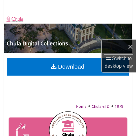
Search
Browse Collections
My Account
×
About
Switch to
Digital Commons Network™
Download
desktop
view
>
>
Home
Chula-ETD
1978