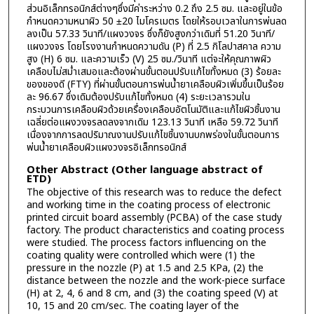
ส่วนอิเล็กทรอนิกส์ต่างๆซึ่งมีค่าระหว่าง 0.2 ถึง 2.5 ซม. และอยู่ในข้อ
กำหนดความหนาผิว 50 ±20 ไมโครเมตร โดยให้รอบเวลาในการพ่นลด
ลงเป็น 57.33 วินาที/แผงวงจร ซึ่งก็ยังสูงกว่าเดิมที่ 51.20 วินาที/
แผงวงจร โดยโรงงานกำหนดความดัน (P) ที่ 2.5 กิโลปาสคาล ความ
สูง (H) 6 ซม. และความเร็ว (V) 25 ซม./วินาที แต่จะให้คุณภาพผิว
เคลือบไม่สม่ำเสมอและต้องผ่านขั้นตอนปรับแก้ไขทั้งหมด (3) ร้อยละ
ของของดี (FTY) ที่ผ่านขั้นตอนการพ่นน้ำยาเคลือบผิวเพิ่มขึ้นเป็นร้อย
ละ 96.67 ซึ่งเดิมต้องปรับแก้ไขทั้งหมด (4) ระยะเวลารวมใน
กระบวนการเคลือบผิวด้วยเครื่องเคลือบอัตโนมัติและแก้ไขผิวชิ้นงาน
เฉลี่ยต่อแผงวงจรลดลงจากเดิม 123.13 วินาที เหลือ 59.72 วินาที
เนื่องจากการลดปริมาณงานปรับแก้ไขชิ้นงานบกพร่องในขั้นตอนการ
พ่นน้ำยาเคลือบผิวแผงวงจรอิเล็กทรอนิกส์
Other Abstract (Other language abstract of
ETD)
The objective of this research was to reduce the defect
and working time in the coating process of electronic
printed circuit board assembly (PCBA) of the case study
factory. The product characteristics and coating process
were studied. The process factors influencing on the
coating quality were controlled which were (1) the
pressure in the nozzle (P) at 1.5 and 2.5 KPa, (2) the
distance between the nozzle and the work-piece surface
(H) at 2, 4, 6 and 8 cm, and (3) the coating speed (V) at
10, 15 and 20 cm/sec. The coating layer of the