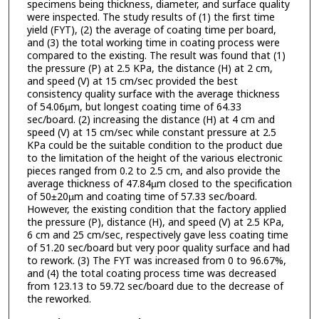
specimens being thickness, diameter, and surface quality
were inspected. The study results of (1) the first time
yield (FYT), (2) the average of coating time per board,
and (3) the total working time in coating process were
compared to the existing. The result was found that (1)
the pressure (P) at 2.5 KPa, the distance (H) at 2 cm,
and speed (V) at 15 cm/sec provided the best
consistency quality surface with the average thickness
of 54.06µm, but longest coating time of 64.33
sec/board. (2) increasing the distance (H) at 4 cm and
speed (V) at 15 cm/sec while constant pressure at 2.5
KPa could be the suitable condition to the product due
to the limitation of the height of the various electronic
pieces ranged from 0.2 to 2.5 cm, and also provide the
average thickness of 47.84µm closed to the specification
of 50±20µm and coating time of 57.33 sec/board.
However, the existing condition that the factory applied
the pressure (P), distance (H), and speed (V) at 2.5 KPa,
6 cm and 25 cm/sec, respectively gave less coating time
of 51.20 sec/board but very poor quality surface and had
to rework. (3) The FYT was increased from 0 to 96.67%,
and (4) the total coating process time was decreased
from 123.13 to 59.72 sec/board due to the decrease of
the reworked.