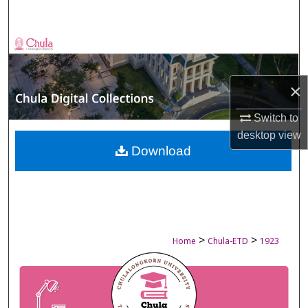
Search
Browse Collections
My Account
×
About
Switch to
desktop
view
Digital Commons Network™
Download
>
>
Home
Chula-ETD
1923