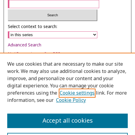
Select context to search:
Advanced Search
Notify me via email or
RSS
We use cookies that are necessary to make our site
Browse
work. We may also use additional cookies to analyze,
Collections
improve, and personalize our content and your
digital experience. You can manage your cookie
Disciplines
preferences using the
Cookie settings
link. For more
Authors
information, see our
Cookie Policy
Author Corner
Author FAQ
Accept all cookies