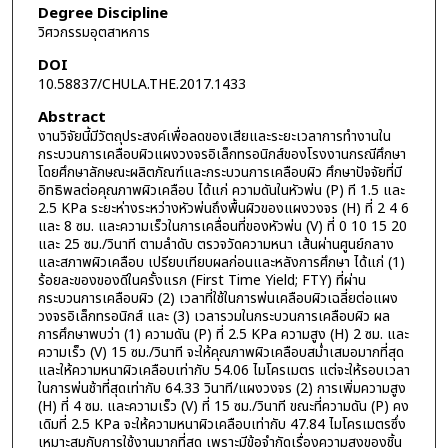
Degree Discipline
วิศวกรรมอุตสาหการ
DOI
10.58837/CHULA.THE.2017.1433
Abstract
งานวิจัยนี้มีวัตถุประสงค์เพื่อลดของเสียและระยะเวลาการทำงานใน
กระบวนการเคลือบผิวแผงวงจรอิเล็กทรอนิกส์ของโรงงานกรณีศึกษา
โดยศึกษาลักษณะผลิตภัณฑ์และกระบวนการเคลือบผิว ศึกษาปัจจัยที่มี
อิทธิพลต่อคุณภาพผิวเคลือบ ได้แก่ ความดันในหัวพ่น (P) ที 1.5 และ
2.5 KPa ระยะห่างระหว่างหัวพ่นถึงพื้นผิวของแผงวงจร (H) ที่ 2 4 6
และ 8 ซม. และความเร็วในการเคลื่อนที่ของหัวพ่น (V) ที่ 0 10 15 20
และ 25 ซม./วินาที ตามลำดับ ตรวจวัดความหนา เส้นผ่านศูนย์กลาง
และสภาพผิวเคลือบ เปรียบเทียบผลก่อนและหลังการศึกษา ได้แก่ (1)
ร้อยละของของดีในครั้งแรก (First Time Yield; FTY) ที่ผ่าน
กระบวนการเคลือบผิว (2) เวลาที่ใช้ในการพ่นเคลือบผิวเฉลี่ยต่อแผง
วงจรอิเล็กทรอนิกส์ และ (3) เวลารวมในกระบวนการเคลือบผิว ผล
การศึกษาพบว่า (1) ความดัน (P) ที่ 2.5 KPa ความสูง (H) 2 ซม. และ
ความเร็ว (V) 15 ซม./วินาที จะให้คุณภาพผิวเคลือบสม่ำเสมอมากที่สุด
และให้ความหนาผิวเคลือบเท่ากับ 54.06 ไมโครเมตร แต่จะให้รอบเวลา
ในการพ่นช้าที่สุดเท่ากับ 64.33 วินาที/แผงวงจร (2) การเพิ่มความสูง
(H) ที่ 4 ซม. และความเร็ว (V) ที่ 15 ซม./วินาที ขณะที่ความดัน (P) คง
เดิมที่ 2.5 KPa จะให้ความหนาผิวเคลือบเท่ากับ 47.84 ไมโครเมตรซึ่ง
เหมาะสมกับการใช้งานมากที่สุด เพราะมีข้อจำกัดเรื่องความสูงของชิ้น