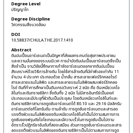
Degree Level
ปริญญาโท
Degree Discipline
วิศวกรรมสิ่งแวดล้อม
DOI
10.58837/CHULA.THE.2017.1410
Abstract
ดินปนเปื้อนอาร์เซเนตเป็นปัญหาที่ส่งผลกระทบต่อสุขภาพประชาชน
และความมั่นคงของระบบนิเวศ การบำบัดดินปนเปื้อนอาร์เซเนตจึงเป็น
สิ่งจำเป็น งานวิจัยนี้ศึกษาการกำจัดอาร์เซเนตออกจากดินปนเปื้อน
สังเคราะห์ด้วยวิธีการล้างดิน โดยใช้สารล้างดินที่มีค่าพีเอชเท่ากับ 11
จำนวน 4 ประเภท ประกอบด้วย น้ำกลั่น สารละลายเฟอร์ริกคลอไรด์
สารละลายแรมโนลิพิด และสารละลายแรมโนลิพิดผสมเฟอร์ริกคลอ
ไรด์ ดินที่ทำการศึกษาเป็นดินเกรดวิเคราะห์ 2 ชนิด คือ ดินเหนียวเคโอ
ลิไนท์และดินทรายซิลิกา ซึ่งดินทั้ง 2 ชนิด ไม่มีสารอินทรีย์เป็นองค์
ประกอบและมีประจุที่ผิวดินเป็นประจุลบ โดยดินเหนียวเคโอลิไนท์และ
ดินทรายซิลิกาสามารถดูดซับอาร์เซเนตได้ 80.10 และ 29.16 มิลลิกรัม
อาร์เซเนตต่อกิโลกรัมดิน ตามลำดับ การดูดซับอาร์เซเนตและสารลด
แรงตึงผิวแรมโนลิพิดของดินเหนียวเคโอลิไนท์เป็นไปตามสมการการ
ดูดซับของฟรุนดิชไอโซเทอมและมีความเร็วในการดูดซับเป็นไปตาม
อัตราเร็วปฏิกริยาอันดับที่สองเสมือน ส่วนการดูดซับอาร์เซเนตและสาร
ลดแรงตึงผิวแรมโนลิพิดของดินทรายซิลิกาเป็นไปตามสมการการดูด