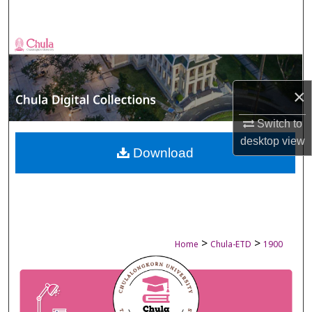
Search
Browse Collections
My Account
×
About
Switch to
desktop
view
Digital Commons Network™
Download
>
>
Home
Chula-ETD
1900