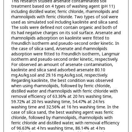
This research studied arsenate contaminated soil
treatment based on 4 types of washing agent (pH 11)
including distilled water, ferric chloride, rhamnolipids and
rhamnolipids with ferric chloride. Two types of soil were
used as simulated soil including kaolinite and silica sand.
The soils were defined not contain organic and both of
its had negative charges on its soil surface. Arsenate and
rhamnolipids adsorption on kaolinite were fitted to
Freundlich isotherm and pseudo-second order kinetic. In
the case of silica sand, Arsenate and rhamnolipids
adsorption were fitted to Freundlich isotherm, Langmuir
isotherm and pseudo-second order kinetic, respectively.
For observed an amount of arsenate contamination,
kaolinite and silica sand adsorbed arsenate 80.10
mg.As/kg.soil and 29.16 mg.As/kg.soil, respectively.
Regarding kaolinite, the best condition was observed
when using rhamnolipids, followed by ferric chloride,
distilled water and rhamnolipids with ferric chloride with
removal efficiency of 63.36% at 20 hrs washing time,
59.72% at 20 hrs washing time, 54.47% at 24 hrs
washing time and 32.56% at 16 hrs washing time. In the
case of silica sand, the best washing agent was ferric
chloride, followed by rhamnolipids, rhamnolipids with
ferric chloride and distilled water, with removal efficiency
of 96.63% at 4 hrs washing time, 86.14% at 4 hrs