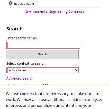
INCLUDED IN
Environmental Engineering Commons
Search
Enter search terms:
Select context to search:
Advanced Search
Notify me via email or
RSS
We use cookies that are necessary to make our site
Browse
work. We may also use additional cookies to analyze,
Collections
improve, and personalize our content and your