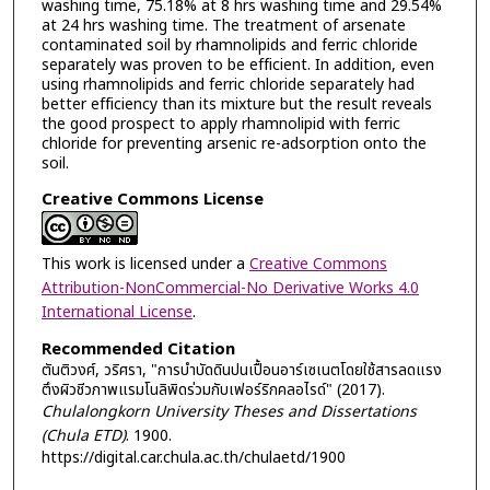
washing time, 75.18% at 8 hrs washing time and 29.54%
at 24 hrs washing time. The treatment of arsenate
contaminated soil by rhamnolipids and ferric chloride
separately was proven to be efficient. In addition, even
using rhamnolipids and ferric chloride separately had
better efficiency than its mixture but the result reveals
the good prospect to apply rhamnolipid with ferric
chloride for preventing arsenic re-adsorption onto the
soil.
Creative Commons License
This work is licensed under a
Creative Commons
Attribution-NonCommercial-No Derivative Works 4.0
International License
.
Recommended Citation
ตันติวงศ์, วริศรา, "การบำบัดดินปนเปื้อนอาร์เซเนตโดยใช้สารลดแรง
ตึงผิวชีวภาพแรมโนลิพิดร่วมกับเฟอร์ริกคลอไรด์" (2017).
Chulalongkorn University Theses and Dissertations
(Chula ETD)
. 1900.
https://digital.car.chula.ac.th/chulaetd/1900