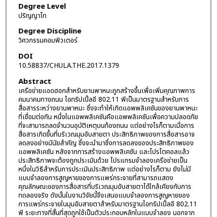
Degree Level
ปริญญาโท
Degree Discipline
วิศวกรรมคอมพิวเตอร์
DOI
10.58837/CHULA.THE.2017.1379
Abstract
เครือข่ายแอดฮอกสำหรับยานพาหนะถูกสร้างขึ้นเพื่อเพิ่มคุณภาพการ
คมนาคมทางถนน ไอทริปเปิ้ลอี 802.11 พีเป็นมาตรฐานสำหรับการ
สื่อสารระหว่างยานพาหนะ ซึ่งจะทำให้เกิดแอพพลิเคชันของยานพาหนะ
ที่เชื่อมต่อกัน หนึ่งในแอพพลิเคชันคือแอพพลิเคชันเพื่อความปลอดภัย
ที่จะสามารถลดจำนวนอุบัติเหตุบนท้องถนน แต่อย่างไรก็ตามเมื่อการ
สื่อสารเกิดขึ้นที่บริเวณมุมอับสายตา ประสิทธิภาพของการสื่อสารอาจ
ลดลงอย่างมีนัยสำคัญ ซึ่งจะนำมาซึ่งการลดลงของประสิทธิภาพของ
แอพพลิเคชัน หลังจากการสร้างแอพพลิเคชัน และโปรโตคอลแล้ว
ประสิทธิภาพจะต้องถูกประเมินด้วย โปรแกรมจำลองเครือข่ายเป็น
หนึ่งในวิธีสำหรับการประเมินประสิทธิภาพ แต่อย่างไรก็ตาม ยังไม่มี
แบบจำลองการสูญหายของการแพร่กระจายที่สามารถแสดง
คุณลักษณะของการสื่อสารที่บริเวณมุมอับสายตาได้ใกล้เคียงกับการ
ทดลองจริง ดังนั้นในงานวิจัยนี้จึงเสนอแบบจำลองการสูญหายของ
การแพร่กระจายในมุมอับสายตาสำหรับมาตรฐานไอทริปเปิ้ลอี 802.11
พี ระยะทางที่สั้นที่สุดถูกใช้เป็นตัวประกอบหลักในแบบจำลอง นอกจาก