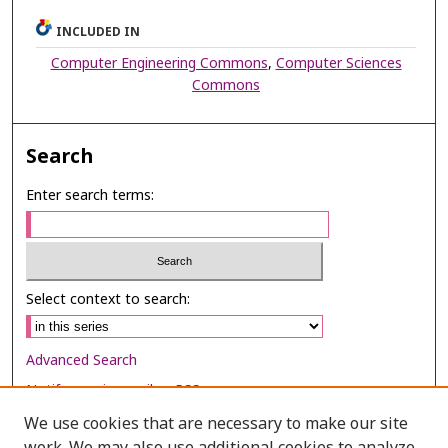
INCLUDED IN
Computer Engineering Commons
,
Computer Sciences
Commons
Search
Enter search terms:
Select context to search:
Advanced Search
Notify me via email or
RSS
We use cookies that are necessary to make our site
Browse