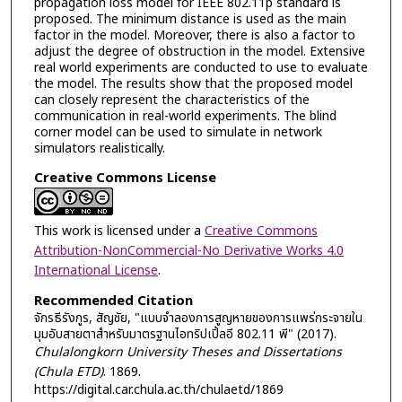
propagation loss model for IEEE 802.11p standard is
proposed. The minimum distance is used as the main
factor in the model. Moreover, there is also a factor to
adjust the degree of obstruction in the model. Extensive
real world experiments are conducted to use to evaluate
the model. The results show that the proposed model
can closely represent the characteristics of the
communication in real-world experiments. The blind
corner model can be used to simulate in network
simulators realistically.
Creative Commons License
This work is licensed under a
Creative Commons
Attribution-NonCommercial-No Derivative Works 4.0
International License
.
Recommended Citation
จักรธีรังกูร, สัญชัย, "แบบจำลองการสูญหายของการแพร่กระจายใน
มุมอับสายตาสำหรับมาตรฐานไอทริปเปิ้ลอี 802.11 พี" (2017).
Chulalongkorn University Theses and Dissertations
(Chula ETD)
. 1869.
https://digital.car.chula.ac.th/chulaetd/1869