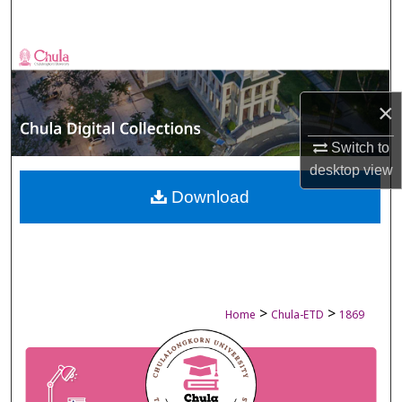
Search
Browse Collections
My Account
×
Switch to
About
desktop
view
Digital Commons Network™
Download
>
>
Home
Chula-ETD
1869