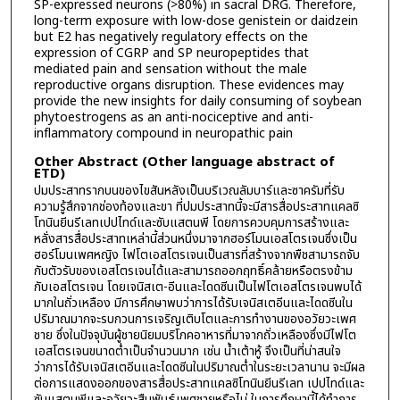
SP-expressed neurons (>80%) in sacral DRG. Therefore,
long-term exposure with low-dose genistein or daidzein
but E2 has negatively regulatory effects on the
expression of CGRP and SP neuropeptides that
mediated pain and sensation without the male
reproductive organs disruption. These evidences may
provide the new insights for daily consuming of soybean
phytoestrogens as an anti-nociceptive and anti-
inflammatory compound in neuropathic pain
Other Abstract (Other language abstract of
ETD)
ปมประสาทรากบนของไขสันหลังเป็นบริเวณลัมบาร์และซาครัมที่รับ
ความรู้สึกจากช่องท้องและขา ที่ปมประสาทนี้จะมีสารสื่อประสาทแคลซิ
โทนินยีนรีเลทเปปไทด์และซับแสตนพี โดยการควบคุมการสร้างและ
หลั่งสารสื่อประสาทเหล่านี้ส่วนหนึ่งมาจากฮอร์โมนเอสโตรเจนซึ่งเป็น
ฮอร์โมนเพศหญิง ไฟโตเอสโตรเจนเป็นสารที่สร้างจากพืชสามารถจับ
กับตัวรับของเอสโตรเจนได้และสามารถออกฤทธิ์คล้ายหรือตรงข้าม
กับเอสโตรเจน โดยเจนิสเต-อีนและไดดซีนเป็นไฟโตเอสโตรเจนพบได้
มากในถั่วเหลือง มีการศึกษาพบว่าการได้รับเจนิสเตอีนและไดดซีนใน
ปริมาณมากจะรบกวนการเจริญเติบโตและการทำงานของอวัยวะเพศ
ชาย ซึ่งในปัจจุบันผู้ชายนิยมบริโภคอาหารที่มาจากถั่วเหลืองซึ่งมีไฟโต
เอสโตรเจนขนาดต่ำเป็นจำนวนมาก เช่น น้ำเต้าหู้ จึงเป็นที่น่าสนใจ
ว่าการได้รับเจนิสเตอีนและไดดซีนในปริมาณต่ำในระยะเวลานาน จะมีผล
ต่อการแสดงออกของสารสื่อประสาทแคลซิโทนินยีนรีเลท เปปไทด์และ
ซับแสตนพีและอวัยวะสืบพันธุ์เพศชายหรือไม่ ในการศึกษานี้ได้ทำการ