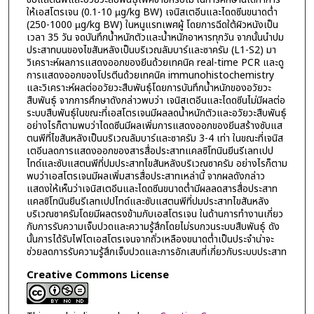
ให้เอสโตรเจน (0.1-10 µg/kg BW) เจนิสเตอีนและไดดซีนขนาดต่ำ
(250-1000 µg/kg BW) ในหนูแรทเพศผู้ โดยการฉีดใต้ผิวหนังเป็น
เวลา 35 วัน จดบันทึกน้ำหนักตัวและน้ำหนักอาหารทุกวัน จากนั้นนำปม
ประสาทบนของไขสันหลังเป็นบริเวณลัมบาร์และซาครัม (L1-S2) มา
วิเคราะห์ผลการแสดงออกของยีนด้วยเทคนิค real-time PCR และดู
การแสดงออกของโปรตีนด้วยเทคนิค immunohistochemistry
และวิเคราะห์ผลต่ออวัยวะสืบพันธุ์โดยการบันทึกน้ำหนักของอวัยวะ
สืบพันธุ์ จากการศึกษาดังกล่าวพบว่า เจนิสเตอีนและไดดซีนไม่มีผลต่อ
ระบบสืบพันธุ์ในขณะที่เอสโตรเจนมีผลลดน้ำหนักตัวและอวัยวะสืบพันธุ์
อย่างไรก็ตามพบว่าไดดซีนมีผลเพิ่มการแสดงออกของยีนสร้างซับแส
ตนพีที่ไขสันหลังเป็นบริเวณลัมบาร์และซาครัม 3-4 เท่า ในขณะที่เจนิส
เตอีนลดการแสดงออกของสารสื่อประสาทแคลซิโทนินยีนรีเลทเปป
ไทด์และซับแสตนพีที่ปมประสาทไขสันหลังบริเวณซาครัม อย่างไรก็ตาม
พบว่าเอสโตรเจนมีผลเพิ่มสารสื่อประสาทเหล่านี้ จากผลดังกล่าว
แสดงให้เห็นว่าเจนิสเตอีนและไดดซีนขนาดต่ำมีผลลดสารสื่อประสาท
แคลซิโทนินยีนรีเลทเปปไทด์และซับแสตนพีที่ปมประสาทไขสันหลัง
บริเวณซาครัมโดยมีผลตรงข้ามกับเอสโตรเจน ในด้านการทำงานเกี่ยว
กับการรับความเจ็บปวดและความรู้สึกโดยไม่รบกวนระบบสืบพันธุ์ ดัง
นั้นการได้รับไฟโตเอสโตรเจนจากถั่วเหลืองขนาดต่ำเป็นประจำน่าจะ
ช่วยลดการรับความรู้สึกเจ็บปวดและการอักเสบที่เกี่ยวกับระบบประสาท
Creative Commons License