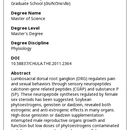
Graduate School (บัณฑิตวิทยาลัย)
Degree Name
Master of Science
Degree Level
Master's Degree
Degree Discipline
Physiology
DOI
10.58837/CHULA.THE.2011.2364
Abstract
Lumbosacral dorsal root ganglion (DRG) regulates pain
and sexual behaviors through sensory neuropeptides
calcitonin-gene related peptides (CGRP) and substance P
(SP). These neuropeptide syntheses regulated by female
sex steroids has been suggested. Soybean
phytoestrogens, genistein or daidzein, revealed both
estrogenic and anti-estrogenic effects in many organs.
High-dose genistein or daidzein supplementation
interrupted male reproductive organs growth and
function but low doses of phytoestrogens contaminated