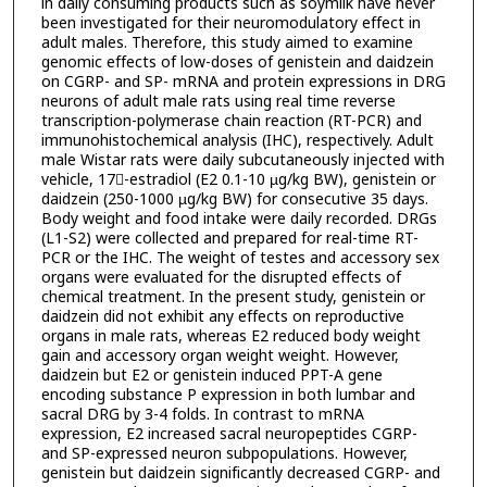
in daily consuming products such as soymilk have never
been investigated for their neuromodulatory effect in
adult males. Therefore, this study aimed to examine
genomic effects of low-doses of genistein and daidzein
on CGRP- and SP- mRNA and protein expressions in DRG
neurons of adult male rats using real time reverse
transcription-polymerase chain reaction (RT-PCR) and
immunohistochemical analysis (IHC), respectively. Adult
male Wistar rats were daily subcutaneously injected with
vehicle, 17-estradiol (E2 0.1-10 µg/kg BW), genistein or
daidzein (250-1000 µg/kg BW) for consecutive 35 days.
Body weight and food intake were daily recorded. DRGs
(L1-S2) were collected and prepared for real-time RT-
PCR or the IHC. The weight of testes and accessory sex
organs were evaluated for the disrupted effects of
chemical treatment. In the present study, genistein or
daidzein did not exhibit any effects on reproductive
organs in male rats, whereas E2 reduced body weight
gain and accessory organ weight weight. However,
daidzein but E2 or genistein induced PPT-A gene
encoding substance P expression in both lumbar and
sacral DRG by 3-4 folds. In contrast to mRNA
expression, E2 increased sacral neuropeptides CGRP-
and SP-expressed neuron subpopulations. However,
genistein but daidzein significantly decreased CGRP- and