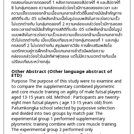
ทดสอบก่อนการทดลองที่ 1 หลังการทดลองสัปดาห์ที่ 4 และสัปดาห์ที่
8 ในกลุ่มทดลอง ความคล่องแคล่วว่องไวมีการลดลงของเวลา และ
ความแข็งแรงของกล้ามเนื้อแกนกลางลำตัวดีขึ้นอย่างมีนัยสำคัญทาง
สถิติที่ระดับ .05 แต่พลังกล้ามเนื้อในรูปแบบพลังในการเร่งความเร็ว
ไม่แตกต่างกัน ในกลุ่มทดลองที่ 2 ความคล่องแคล่วว่องไวมีการลดลง
ของเวลาอย่างมีนัยสำคัญทางสถิติที่ระดับ .05 แต่พลังกล้ามเนื้อในรูป
แบบพลังในการเร่งความเร็วและความแข็งแรงกล้ามเนื้อแกนกลางลำ
ตัวไม่แตกต่างกัน เมื่อเปรียบเทียบระหว่างกลุ่มทดลองที่ 1 และกลุ่ม
ทดลองที่ 2 ไม่แตกต่างกัน สรุปผลการวิจัย การฝึกเสริมพลัยโอ
เมตริกควบคู่การฝึกกล้ามเนื้อแกนกลางลำตัวมีผลต่อความ
คล่องแคล่วว่องไวในนักกีฬาฟุตซอล แต่ไม่มีความแตกต่างกันเมื่อ
เปรียบเทียบระหว่างกลุ่ม
Other Abstract (Other language abstract of
ETD)
Purpose The purpose of this study were to examine and
to compare the supplementary combined plyometric
and core muscle training on agility of male futsal players
aged 13-15 years old. Method : Participants are twenty-
eight men futsal players ( age 13-15 years old) from
Patumkongka school selected by purposive selection
and divided into two groups by match pair. The
experimental group 1 performed supplementary
plyometric training combine with core muscle training.
The experimental group 2 performed only