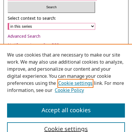
Select context to search:
Advanced Search
Notify me via email or
RSS
We use cookies that are necessary to make our site
Browse
work. We may also use additional cookies to analyze,
Collections
improve, and personalize our content and your
digital experience. You can manage your cookie
Disciplines
preferences using the
Cookie settings
link. For more
Authors
information, see our
Cookie Policy
Author Corner
Author FAQ
Accept all cookies
Cookie settings