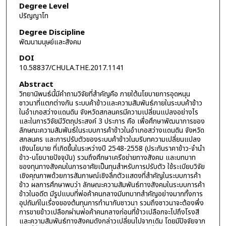
Degree Level
ปริญญาโท
Degree Discipline
พัฒนามนุษย์และสังคม
DOI
10.58837/CHULA.THE.2017.1141
Abstract
วิทยานิพนธ์นี้มีคำถามวิจัยที่สำคัญคือ ภายใต้นโยบายการอุดหนุน
ชาวนาที่แตกต่างกัน ระบบค้าข้าวและความสัมพันธ์ภายในระบบค้าข้าว
ในอำเภอสว่างแดนดิน จังหวัดสกลนครมีความเปลี่ยนแปลงอย่างไร
และในการวิจัยมีวัตถุประสงค์ 3 ประการ คือ เพื่อศึกษาพัฒนาการของ
ลักษณะความสัมพันธ์ในระบบการค้าข้าวในอำเภอสว่างแดนดิน จังหวัด
สกลนคร และการปรับตัวของระบบค้าข้าวในบริบทความเปลี่ยนแปลง
เชิงนโยบาย ที่เกิดขึ้นในระหว่างปี 2548-2558 (ประกันราคาข้าว-จำนำ
ข้าว-นโยบายปัจจุบัน) รวมถึงศึกษาเครือข่ายทางสังคม และบทบาท
ของทุนทางสังคมในการอาศัยเป็นทุนสำหรับการปรับตัว ใช้ระเบียบวิจัย
เชิงคุณภาพด้วยการสัมภาษณ์เชิงลึกตัวแสดงที่สำคัญในระบบการค้า
ข้าว ผลการศึกษาพบว่า ลักษณะความสัมพันธ์ทางสังคมในระบบการค้า
ข้าวในอดีต มีรูปแบบที่พ่อค้าคนกลางมีบทบาทสำคัญอย่างมากทั้งการ
อุปถัมภ์ในเรื่องของต้นทุนการทำนากับชาวนา รวมถึงชาวนาจะต้องพึ่ง
การขายข้าวเปลือกผ่านพ่อค้าคนกลางก่อนที่ข้าวเปลือกจะไปถึงโรงสี
และความสัมพันธ์ทางสังคมดังกล่าวเปลี่ยนไปจากเดิม โดยมีปัจจัยจาก