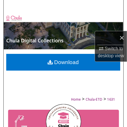
Search
Browse Collections
My Account
×
About
Switch to
desktop
view
Digital Commons Network™
Download
>
>
Home
Chula-ETD
1631