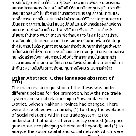
การที่ทั้งรัฐบาลเข้ามาให้ชาวนากู้เงินผ่านธนาคารเพื่อการเกษตรและ
สหกรณ์การเกษตร (ธ.ก.ส.) ผลักดันให้ชนบทมีกองทุนหมู่บ้าน รวมถึง
ปัจจัยแวดล้อมทั่วไป ทั้งการเข้ามาของความเจริญ การคมนาคมและ
การสื่อสารสะดวกขึ้น นโยบายจำนำข้าวส่งผลให้ข้าวราคาสูงและชาวนา
เป็นอิสระจากความสัมพันธ์แบบอุปถัมภ์และมีอำนาจต่อรองกับพ่อค้า
คนกลางและโรงสีมากขึ้น อย่างไรก็ดี ภาวะที่ราคาข้าวตกต่ำหลัง
นโยบายจำนำข้าว พบว่า ชาวนา พ่อค้าคนกลาง โรงสี ได้มีการนำทุน
ทางสังคมในรูปแบบของความไว้วางใจและเครือข่าย เพื่อมาใช้เป็นทุน
สำหรับการปรับตัว ทุนทางสังคมดังกล่าวจึงมีบทบาทสำคัญอย่างมาก
ที่เป็นปัจจัยที่ทำให้ชาวนาและพ่อค้าคนกลางบางกลุ่ม สามารถลดผลกระ
ทบ หรือสร้างช่องทางในการปรับตัวตัวที่หลากหลายขึ้นได้มากกว่า
ชาวนาและพ่อค้าคนกลางที่ใช้แต่ความสัมพันธ์ในกลไกตลาดเท่านั้น คำ
สำคัญ : ความสัมพันธ์ทางสังคม ทุนทางสังคม ระบบการค้าข้าว
Other Abstract (Other language abstract of
ETD)
The main research question of the thesis was under
different policies for rice promotion, how the rice trade
system and social relationship in Sawangdaendin
District, Sakhon Nakhon Province had changed. There
were three objectives, namely, (1) to study the evolution
of social relations within rice trade system; (2) to
understand that under different policy context (rice price
guarantee, rice pledging scheme and beyond); and (3) to
analyze the social capital and social network which were