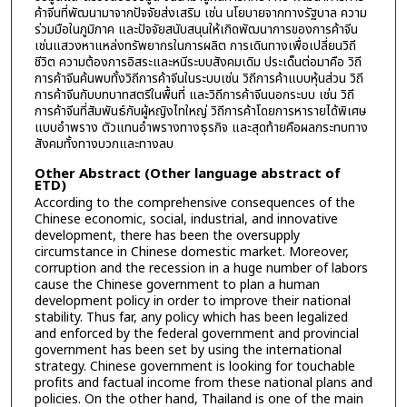
ค้าจีนที่พัฒนามาจากปัจจัยส่งเสริม เช่น นโยบายจากทางรัฐบาล ความ
ร่วมมือในภูมิภาค และปัจจัยสนับสนุนให้เกิดพัฒนาการของการค้าจีน
เช่นแสวงหาแหล่งทรัพยากรในการผลิต การเดินทางเพื่อเปลี่ยนวิถี
ชีวิต ความต้องการอิสระและหนีระบบสังคมเดิม ประเด็นต่อมาคือ วิถี
การค้าจีนค้นพบทั้งวิถีการค้าจีนในระบบเช่น วิถีการค้าแบบหุ้นส่วน วิถี
การค้าจีนกับบทบาทสตรีในพื้นที่ และวิถีการค้าจีนนอกระบบ เช่น วิถี
การค้าจีนที่สัมพันธ์กับผู้หญิงไทใหญ่ วิถีการค้าโดยการหารายได้พิเศษ
แบบอำพราง ตัวแทนอำพรางทางธุรกิจ และสุดท้ายคือผลกระทบทาง
สังคมทั้งทางบวกและทางลบ
Other Abstract (Other language abstract of
ETD)
According to the comprehensive consequences of the
Chinese economic, social, industrial, and innovative
development, there has been the oversupply
circumstance in Chinese domestic market. Moreover,
corruption and the recession in a huge number of labors
cause the Chinese government to plan a human
development policy in order to improve their national
stability. Thus far, any policy which has been legalized
and enforced by the federal government and provincial
government has been set by using the international
strategy. Chinese government is looking for touchable
profits and factual income from these national plans and
policies. On the other hand, Thailand is one of the main