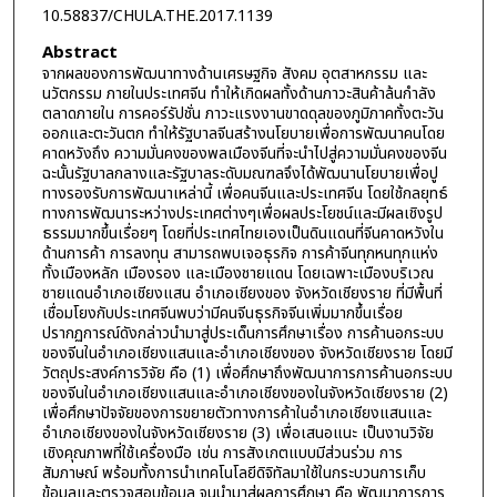
10.58837/CHULA.THE.2017.1139
Abstract
จากผลของการพัฒนาทางด้านเศรษฐกิจ สังคม อุตสาหกรรม และ
นวัตกรรม ภายในประเทศจีน ทำให้เกิดผลทั้งด้านภาวะสินค้าล้นกำลัง
ตลาดภายใน การคอร์รัปชั่น ภาวะแรงงานขาดดุลของภูมิภาคทั้งตะวัน
ออกและตะวันตก ทำให้รัฐบาลจีนสร้างนโยบายเพื่อการพัฒนาคนโดย
คาดหวังถึง ความมั่นคงของพลเมืองจีนที่จะนำไปสู่ความมั่นคงของจีน
ฉะนั้นรัฐบาลกลางและรัฐบาลระดับมณฑลจึงได้พัฒนานโยบายเพื่อปู
ทางรองรับการพัฒนาเหล่านี้ เพื่อคนจีนและประเทศจีน โดยใช้กลยุทธ์
ทางการพัฒนาระหว่างประเทศต่างๆเพื่อผลประโยชน์และมีผลเชิงรูป
ธรรมมากขึ้นเรื่อยๆ โดยที่ประเทศไทยเองเป็นดินแดนที่จีนคาดหวังใน
ด้านการค้า การลงทุน สามารถพบเจอธุรกิจ การค้าจีนทุกหนทุกแห่ง
ทั้งเมืองหลัก เมืองรอง และเมืองชายแดน โดยเฉพาะเมืองบริเวณ
ชายแดนอำเภอเชียงแสน อำเภอเชียงของ จังหวัดเชียงราย ที่มีพื้นที่
เชื่อมโยงกับประเทศจีนพบว่ามีคนจีนธุรกิจจีนเพิ่มมากขึ้นเรื่อย
ปรากฏการณ์ดังกล่าวนำมาสู่ประเด็นการศึกษาเรื่อง การค้านอกระบบ
ของจีนในอำเภอเชียงแสนและอำเภอเชียงของ จังหวัดเชียงราย โดยมี
วัตถุประสงค์การวิจัย คือ (1) เพื่อศึกษาถึงพัฒนาการการค้านอกระบบ
ของจีนในอำเภอเชียงแสนและอำเภอเชียงของในจังหวัดเชียงราย (2)
เพื่อศึกษาปัจจัยของการขยายตัวทางการค้าในอำเภอเชียงแสนและ
อำเภอเชียงของในจังหวัดเชียงราย (3) เพื่อเสนอแนะ เป็นงานวิจัย
เชิงคุณภาพที่ใช้เครื่องมือ เช่น การสังเกตแบบมีส่วนร่วม การ
สัมภาษณ์ พร้อมทั้งการนำเทคโนโลยีดิจิทัลมาใช้ในกระบวนการเก็บ
ข้อมูลและตรวจสอบข้อมูล จนนำมาสู่ผลการศึกษา คือ พัฒนาการการ