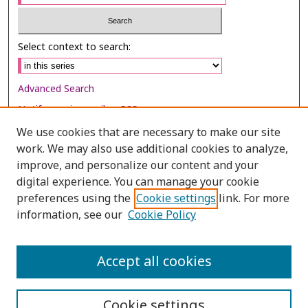
Select context to search:
Advanced Search
Notify me via email or
RSS
We use cookies that are necessary to make our site
Browse
work. We may also use additional cookies to analyze,
Collections
improve, and personalize our content and your
digital experience. You can manage your cookie
Disciplines
preferences using the
Cookie settings
link. For more
Authors
information, see our
Cookie Policy
Author Corner
Author FAQ
Accept all cookies
Cookie settings