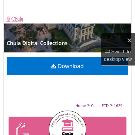
Search
Browse Collections
My Account
×
About
Switch to
desktop
view
Digital Commons Network™
Download
>
>
Home
Chula-ETD
1629