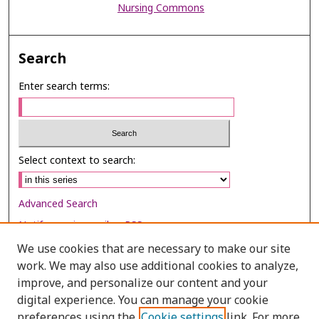
Nursing Commons
Search
Enter search terms:
Select context to search:
Advanced Search
Notify me via email or
RSS
We use cookies that are necessary to make our site
Browse
work. We may also use additional cookies to analyze,
Collections
improve, and personalize our content and your
digital experience. You can manage your cookie
Disciplines
preferences using the
Cookie settings
link. For more