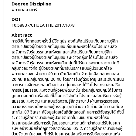
Degree Discipline
พยาบาลศาสตร์
DOI
10.58837/CHULA.THE.2017.1078
Abstract
การวิจัยกึ่งทดลองครั้งนี้ มีวัตถุประสงค์เพื่อเปรียบเทียบความรู้สึก
ตราบาปของผู้ป่วยจิตเภทในชุมชน ก่อนและหลังได้รับโปรแกรมส่ง
เสริมการรับรู้สมรรถนะแห่งตน และเพื่อเปรียบเทียบความรู้สึก
ตราบาปของผู้ป่วยจิตเภทในชุมชน ระหว่างกลุ่มที่ได้รับโปรแกรมส่ง
เสริมการรับรู้สมรรถนะแห่งตนกับกลุ่มที่ได้รับการพยาบาลตามปกติ
กลุ่มตัวอย่างคือ ผู้ป่วยจิตเภทที่มารับบริการแบบผู้ป่วยนอกโรง
พยาบาลชุมชน จำนวน 40 คน คัดเลือกเป็น 2 กลุ่ม คือ กลุ่มทดลอง
20 คน และกลุ่มควบคุม 20 คน โดยการจับคู่ด้วยอายุ และระดับคะแนน
อาการทางจิตของกลุ่มตัวอย่าง กลุ่มทดลองได้รับโปรแกรมส่งเสริม
การรับรู้สมรรถนะแห่งตนที่ผู้วิจัยพัฒนาขึ้น ส่วนกลุ่มควบคุมได้รับการ
ดูแลตามปกติ เครื่องมือที่ใช้ในการวิจัยคือ โปรแกรมส่งเสริมการรับรู้
สมรรถนะแห่งตน และแบบวัดความรู้สึกตราบาป ผ่านการตรวจสอบ
ความตรงของเนื้อหาของผู้ทรงคุณวุฒิ จำนวน 5 ท่าน มีค่าความเที่ยง
เท่ากับ .87 วิเคราะห์ข้อมูลโดยใช้สถิติทดสอบที ผลการวิจัยสรุปได้ ดังนี้
1. ความรู้สึกตราบาปของผู้ป่วยจิตเภทในชุมชน ภายหลังได้รับ
โปรแกรมส่งเสริมการรับรู้สมรรถนะแห่งตนต่ำกว่าก่อนได้รับโปรแก
รมฯ อย่างมีนัยสำคัญทางสถิติที่ระดับ .05 2. ความรู้สึกตราบาปของผู้
ป่วยจิตเภทในชุมชน ที่ได้รับโปรแกรมส่งเสริมการรับรู้สมรรถนะแห่ง