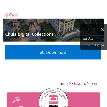
Search
Browse Collections
My Account
×
Switch to
About
desktop
view
Digital Commons Network™
Download
>
>
Home
Chula-ETD
1568