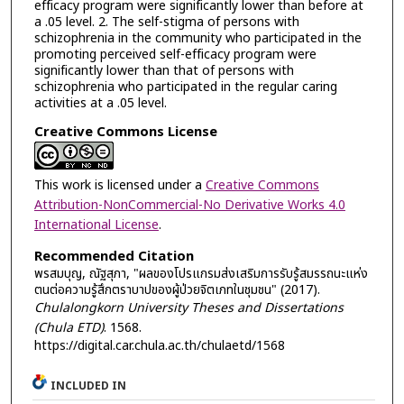
efficacy program were significantly lower than before at
a .05 level. 2. The self-stigma of persons with
schizophrenia in the community who participated in the
promoting perceived self-efficacy program were
significantly lower than that of persons with
schizophrenia who participated in the regular caring
activities at a .05 level.
Creative Commons License
This work is licensed under a
Creative Commons
Attribution-NonCommercial-No Derivative Works 4.0
International License
.
Recommended Citation
พรสมบุญ, ณัฐสุภา, "ผลของโปรแกรมส่งเสริมการรับรู้สมรรถนะแห่ง
ตนต่อความรู้สึกตราบาปของผู้ป่วยจิตเภทในชุมชน" (2017).
Chulalongkorn University Theses and Dissertations
(Chula ETD)
. 1568.
https://digital.car.chula.ac.th/chulaetd/1568
INCLUDED IN