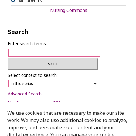
INCLUDED IN
Nursing Commons
Search
Enter search terms:
Select context to search:
Advanced Search
Notify me via email or
RSS
We use cookies that are necessary to make our site
Browse
work. We may also use additional cookies to analyze,
Collections
improve, and personalize our content and your
digital experience. You can manage your cookie