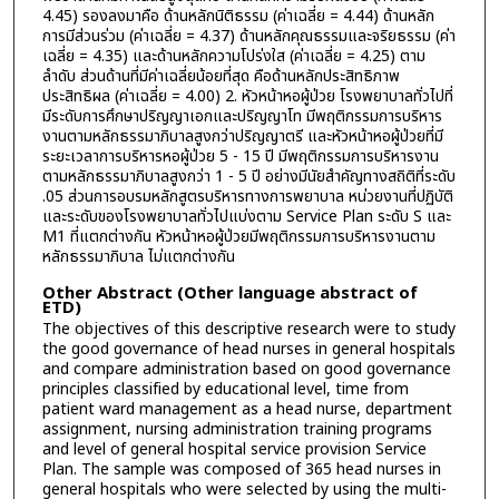
4.45) รองลงมาคือ ด้านหลักนิติธรรม (ค่าเฉลี่ย = 4.44) ด้านหลัก
การมีส่วนร่วม (ค่าเฉลี่ย = 4.37) ด้านหลักคุณธรรมและจริยธรรม (ค่า
เฉลี่ย = 4.35) และด้านหลักความโปร่งใส (ค่าเฉลี่ย = 4.25) ตาม
ลำดับ ส่วนด้านที่มีค่าเฉลี่ยน้อยที่สุด คือด้านหลักประสิทธิภาพ
ประสิทธิผล (ค่าเฉลี่ย = 4.00) 2. หัวหน้าหอผู้ป่วย โรงพยาบาลทั่วไปที่
มีระดับการศึกษาปริญญาเอกและปริญญาโท มีพฤติกรรมการบริหาร
งานตามหลักธรรมาภิบาลสูงกว่าปริญญาตรี และหัวหน้าหอผู้ป่วยที่มี
ระยะเวลาการบริหารหอผู้ป่วย 5 - 15 ปี มีพฤติกรรมการบริหารงาน
ตามหลักธรรมาภิบาลสูงกว่า 1 - 5 ปี อย่างมีนัยสำคัญทางสถิติที่ระดับ
.05 ส่วนการอบรมหลักสูตรบริหารทางการพยาบาล หน่วยงานที่ปฏิบัติ
และระดับของโรงพยาบาลทั่วไปแบ่งตาม Service Plan ระดับ S และ
M1 ที่แตกต่างกัน หัวหน้าหอผู้ป่วยมีพฤติกรรมการบริหารงานตาม
หลักธรรมาภิบาล ไม่แตกต่างกัน
Other Abstract (Other language abstract of
ETD)
The objectives of this descriptive research were to study
the good governance of head nurses in general hospitals
and compare administration based on good governance
principles classified by educational level, time from
patient ward management as a head nurse, department
assignment, nursing administration training programs
and level of general hospital service provision Service
Plan. The sample was composed of 365 head nurses in
general hospitals who were selected by using the multi-