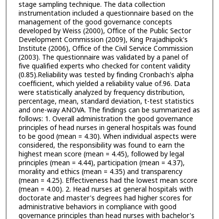
stage sampling technique. The data collection
instrumentation included a questionnaire based on the
management of the good governance concepts
developed by Weiss (2000), Office of the Public Sector
Development Commission (2009), King Prajadhipok's
Institute (2006), Office of the Civil Service Commission
(2003). The questionnaire was validated by a panel of
five qualified experts who checked for content validity
(0.85).Reliability was tested by finding Cronbach's alpha
coefficient, which yielded a reliability value of.96. Data
were statistically analyzed by frequency distribution,
percentage, mean, standard deviation, t-test statistics
and one-way ANOVA. The findings can be summarized as
follows: 1. Overall administration the good governance
principles of head nurses in general hospitals was found
to be good (mean = 4.30). When individual aspects were
considered, the responsibility was found to earn the
highest mean score (mean = 4.45), followed by legal
principles (mean = 4.44), participation (mean = 4.37),
morality and ethics (mean = 4.35) and transparency
(mean = 4.25). Effectiveness had the lowest mean score
(mean = 4.00). 2. Head nurses at general hospitals with
doctorate and master's degrees had higher scores for
administrative behaviors in compliance with good
governance principles than head nurses with bachelor's