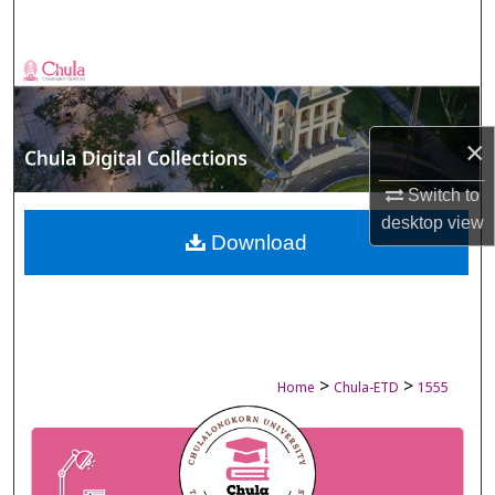
Search
Browse Collections
My Account
×
About
Switch to
desktop
view
Digital Commons Network™
Download
>
>
Home
Chula-ETD
1555