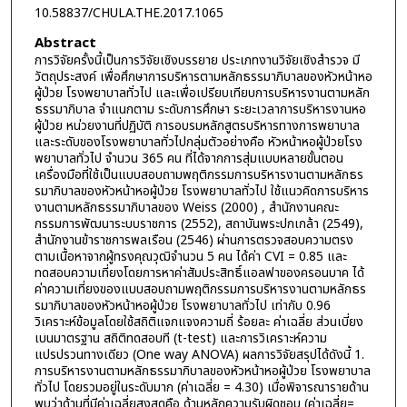
10.58837/CHULA.THE.2017.1065
Abstract
การวิจัยครั้งนี้เป็นการวิจัยเชิงบรรยาย ประเภทงานวิจัยเชิงสำรวจ มี
วัตถุประสงค์ เพื่อศึกษาการบริหารตามหลักธรรมาภิบาลของหัวหน้าหอ
ผู้ป่วย โรงพยาบาลทั่วไป และเพื่อเปรียบเทียบการบริหารงานตามหลัก
ธรรมาภิบาล จำแนกตาม ระดับการศึกษา ระยะเวลาการบริหารงานหอ
ผู้ป่วย หน่วยงานที่ปฏิบัติ การอบรมหลักสูตรบริหารทางการพยาบาล
และระดับของโรงพยาบาลทั่วไปกลุ่มตัวอย่างคือ หัวหน้าหอผู้ป่วยโรง
พยาบาลทั่วไป จำนวน 365 คน ที่ได้จากการสุ่มแบบหลายขั้นตอน
เครื่องมือที่ใช้เป็นแบบสอบถามพฤติกรรมการบริหารงานตามหลักธร
รมาภิบาลของหัวหน้าหอผู้ป่วย โรงพยาบาลทั่วไป ใช้แนวคิดการบริหาร
งานตามหลักธรรมาภิบาลของ Weiss (2000) , สำนักงานคณะ
กรรมการพัฒนาระบบราชการ (2552), สถาบันพระปกเกล้า (2549),
สำนักงานข้าราชการพลเรือน (2546) ผ่านการตรวจสอบความตรง
ตามเนื้อหาจากผู้ทรงคุณวุฒิจำนวน 5 คน ได้ค่า CVI = 0.85 และ
ทดสอบความเที่ยงโดยการหาค่าสัมประสิทธิ์แอลฟาของครอนบาค ได้
ค่าความเที่ยงของแบบสอบถามพฤติกรรมการบริหารงานตามหลักธร
รมาภิบาลของหัวหน้าหอผู้ป่วย โรงพยาบาลทั่วไป เท่ากับ 0.96
วิเคราะห์ข้อมูลโดยใช้สถิติแจกแจงความถี่ ร้อยละ ค่าเฉลี่ย ส่วนเบี่ยง
เบนมาตรฐาน สถิติทดสอบที (t-test) และการวิเคราะห์ความ
แปรปรวนทางเดียว (One way ANOVA) ผลการวิจัยสรุปได้ดังนี้ 1.
การบริหารงานตามหลักธรรมาภิบาลของหัวหน้าหอผู้ป่วย โรงพยาบาล
ทั่วไป โดยรวมอยู่ในระดับมาก (ค่าเฉลี่ย = 4.30) เมื่อพิจารณารายด้าน
พบว่าด้านที่มีค่าเฉลี่ยสูงสุดคือ ด้านหลักความรับผิดชอบ (ค่าเฉลี่ย=