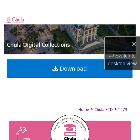
Search
Browse Collections
My Account
×
About
Switch to
desktop
view
Digital Commons Network™
Download
>
>
Home
Chula-ETD
1479