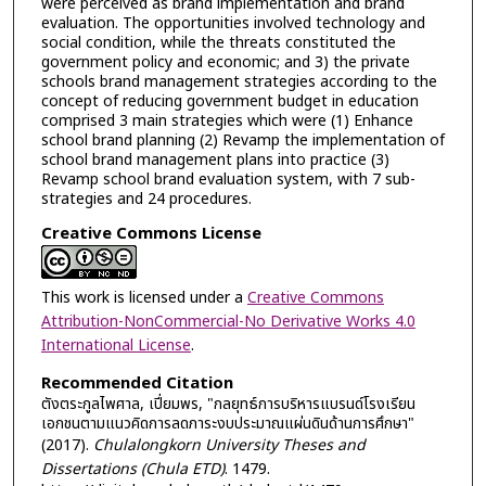
were perceived as brand implementation and brand
evaluation. The opportunities involved technology and
social condition, while the threats constituted the
government policy and economic; and 3) the private
schools brand management strategies according to the
concept of reducing government budget in education
comprised 3 main strategies which were (1) Enhance
school brand planning (2) Revamp the implementation of
school brand management plans into practice (3)
Revamp school brand evaluation system, with 7 sub-
strategies and 24 procedures.
Creative Commons License
This work is licensed under a
Creative Commons
Attribution-NonCommercial-No Derivative Works 4.0
International License
.
Recommended Citation
ตังตระกูลไพศาล, เปี่ยมพร, "กลยุทธ์การบริหารแบรนด์โรงเรียน
เอกชนตามแนวคิดการลดภาระงบประมาณแผ่นดินด้านการศึกษา"
(2017).
Chulalongkorn University Theses and
Dissertations (Chula ETD)
. 1479.