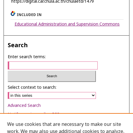
https://digital.car.chula.ac.th/chulaetd/1479
INCLUDED IN
Educational Administration and Supervision Commons
Search
Enter search terms:
Select context to search:
Advanced Search
Notify me via email or
RSS
We use cookies that are necessary to make our site
Browse
work. We may also use additional cookies to analyze,