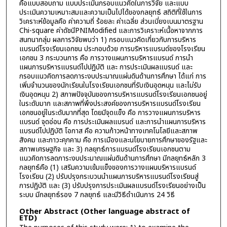
คือแบบสอบถาม แบบประเมินกรอบแนวคิดในการวิจัย และแบบ
ประเมินความเหมาะสมและความเป็นไปได้ของกลยุทธ์ สถิติที่ใช้ในการ
วิเคราะห์ข้อมูลคือ ค่าความถี่ ร้อยละ ค่าเฉลี่ย ส่วนเบี่ยงเบนมาตรฐาน
Chi-square ค่าดัชนีPNIModified และการวิเคราะห์เนื้อหาจากการ
สนทนากลุ่ม ผลการวิจัยพบว่า 1) กรอบแนวคิดเกี่ยวกับการบริหาร
แบรนด์โรงเรียนเอกชน ประกอบด้วย การบริหารแบรนด์ของโรงเรียน
เอกชน 3 กระบวนการ คือ การวางแผนการบริหารแบรนด์ การนำ
แผนการบริหารแบรนด์ไปปฏิบัติ และ การประเมินผลแบรนด์ และ
กรอบแนวคิดการลดภาระงบประมาณแผ่นดินด้านการศึกษา ได้แก่ การ
เพิ่มจำนวนของนักเรียนในโรงเรียนเอกชนที่รับเงินอุดหนุน และไม่รับ
เงินอุดหนุน 2) สภาพปัจจุบันของการบริหารแบรนด์โรงเรียนเอกชนอยู่
ในระดับมาก และสภาพที่พึงประสงค์ของการบริหารแบรนด์โรงเรียน
เอกชนอยู่ในระดับมากที่สุด โดยมีจุดแข็ง คือ การวางแผนการบริหาร
แบรนด์ จุดอ่อน คือ การประเมินผลแบรนด์ และการนำแผนการบริหาร
แบรนด์ไปปฏิบัติ โอกาส คือ ความก้าวหน้าทางเทคโนโลยีและสภาพ
สังคม และภาวะคุกคาม คือ การเมืองและนโยบายการศึกษาของรัฐและ
สภาพเศรษฐกิจ และ 3) กลยุทธ์การแบรนด์โรงเรียนเอกชนตาม
แนวคิดการลดภาระงบประมาณแผ่นดินด้านการศึกษา มีกลยุทธ์หลัก 3
กลยุทธ์คือ (1) เสริมความเข้มแข็งของการวางแผนบริหารแบรนด์
โรงเรียน (2) ปรับปรุงกระบวนนำแผนการบริหารแบรนด์โรงเรียนสู่
การปฏิบัติ และ (3) ปรับปรุงการประเมินผลแบรนด์โรงเรียนอย่างเป็น
ระบบ มีกลยุทธ์รอง 7 กลยุทธ์ และมีวิธีดำเนินการ 24 วิธี
Other Abstract (Other language abstract of
ETD)