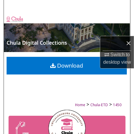
Search
Browse Collections
My Account
×
About
Switch to
desktop
view
Digital Commons Network™
Download
>
>
Home
Chula-ETD
1450