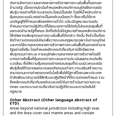
ต่อการจัดการความหลากหลายทางชีวภาพทางทะเลในพื้นที่นอกเขต
อำนาจรัฐ เนื่องจากมุ่งเน้นกำหนดหลักเกณฑ์การอนุรักษ์จัดการชนิด
พันธุ์บางอย่างที่มีการแสวงประโยชน์เป็นหลัก โดยให้น้ำหนักแก่การ
คุ้มครองระบบนิเวศอย่างเป็นองค์รวมน้อยกว่า ซึ่งจะเห็นได้จาก
บทบัญญัติที่กำหนดเพียงหลักการทั่วไป แม้จะมีกฎหมายบางฉบับ
กำหนดมาตรการปฏิบัติแต่ก็มีขอบเขตการใช้บังคับไม่ครอบคลุมพื้นที่
นอกเขตอำนาจรัฐทั้งหมด อีกทั้งยังไม่มีกฎหมายกำหนดหลักเกณฑ์การ
ใช้ทรัพยากรพันธุกรรมทางทะเลในพื้นที่ดังกล่าว ดังนั้น จึงจำเป็นต้อง
จัดทำความตกลงฉบับใหม่เพื่อวางระบอบกฎหมายเฉพาะในการอนุรักษ์
และการใช้ความหลากหลายทางชีวภาพทางทะเลในพื้นที่นอกเขตอำนาจ
รัฐอย่างยั่งยืน โดยกำหนดหลักเกณฑ์เกี่ยวกับการใช้ทรัพยากร
พันธุกรรมทางทะเล การอนุรักษ์ความหลากหลายทางชีวภาพโดยใช้
มาตรการคือพื้นที่คุ้มครองทางทะเลและการประเมินผลกระทบต่อสิ่ง
แวดล้อม ซึ่งให้ความคุ้มครองอย่างครอบคลุมทั้งระบบนิเวศและชนิด
พันธุ์สิ่งมีชีวิตจากผลกระทบของกิจกรรมต่างๆ การเสริมสร้างความ
สามารถและการถ่ายทอดเทคโนโลยีเพื่อให้รัฐภาคีโดยเฉพาะประเทศ
กำลังพัฒนาสามารถใช้สิทธิและปฏิบัติหน้าที่ที่ความตกลงกำหนด รวม
ถึงหลักเกณฑ์เกี่ยวกับองค์กรและกลไกในการดำเนินการตามความ
ตกลง และกระบวนการเกี่ยวกับการปฏิบัติตามและการบังคับใช้
กฎหมาย
Other Abstract (Other language abstract of
ETD)
Areas beyond national jurisdiction including high seas
and the Area cover vast marine areas and contain