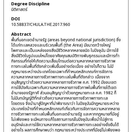
Degree Discipline
นิติศาสตร์
DOI
10.58837/CHULA.THE.2017.960
Abstract
พื้นที่นอกเขตอำนาจรัฐ (areas beyond national jurisdiction) ซึ่ง
ได้แก่ทะเลหลวงและบริเวณพื้นที่ (the Area) มีขนาดกว้างใหญ่
ไพศาลและเป็นแหล่งของสิ่งมีชีวิตหลากหลายชนิด ในปัจจุบัน มีการใช้
สิ่งมีชีวิตในรูปแบบใหม่โดยอาศัยคุณสมบัติทางพันธุกรรมและมีการทำ
กิจกรรมที่ก่อให้เกิดความเสื่อมโทรมต่อความหลากหลายทางชีวภาพ
ทางทะเลในพื้นที่ดังกล่าวเพิ่มขึ้นอย่างต่อเนื่อง อย่างไรก็ตาม ไม่มี
กฎหมายระหว่างประเทศโดยเฉพาะที่กำหนดหลักเกณฑ์การจัดการ
ความหลากหลายทางชีวภาพทางทะเลในพื้นที่ดังกล่าว เนื่องจาก
อนุสัญญาว่าด้วยความหลากหลายทางชีวภาพ ค.ศ. 1992 มีขอบเขต
การใช้บังคับเฉพาะกับความหลากหลายทางชีวภาพในพื้นที่ภายใต้เขต
อำนาจของรัฐภาคี ส่วนอนุสัญญาว่าด้วยกฎหมายทะเล ค.ศ. 1982 ก็
ไม่มีบทบัญญัติที่กล่าวถึงความหลากหลายทางชีวภาพทางทะเล
โดยตรง จึงนำมาสู่ปัญหาที่น่าพิจารณาว่า ในปัจจุบันมีกฎหมายระหว่าง
ประเทศใดบ้างที่กำหนดหลักเกณฑ์เกี่ยวกับการจัดการความหลากหลาย
ทางชีวภาพทางทะเลในพื้นที่นอกเขตอำนาจรัฐ และหากกฎหมายที่มีอยู่
ไม่เพียงพอ จะมีหนทางแก้ไขสถานการณ์ในปัจจุบันเพื่อนำไปสู่การ
อนุรักษ์และการใช้ความหลากหลายทางชีวภาพทางทะเลอย่างยั่งยืนได้
อย่างไร ผลการศึกษาพบว่า กฎหมายระหว่างประเทศที่มีอยู่ไม่เพียงพอ