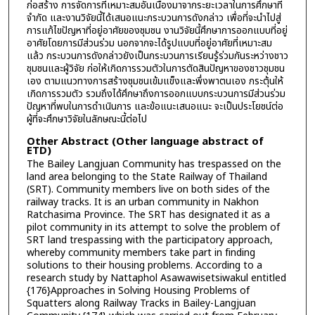
ก่อสร้าง การจัดการที่เหมาะสมอันเนื่องมาจากระยะเวลาในการศึกษาที่
จำกัด และงานวิจัยนี้ได้เสนอแนะกระบวนการดังกล่าว เพื่อที่จะนำไปสู่
การแก้ไขปัญหาที่อยู่อาศัยของชุมชน งานวิจัยนี้ศึกษาการออกแบบที่อยู่
อาศัยโดยการมีส่วนร่วม นอกจากจะได้รูปแบบที่อยู่อาศัยที่เหมาะสม
แล้ว กระบวนการดังกล่าวยังเป็นกระบวนการเรียนรู้ร่วมกันระหว่างชาว
ชุมชนและผู้วิจัย ก่อให้เกิดการรวมตัวในการตัดสินปัญหาของชาวชุมชน
เอง ตามแนวทางการสร้างชุมชนเข้มแข็งและพึ่งพาตนเอง กระตุ้นให้
เกิดการรวมตัว รวมถึงได้ศึกษาถึงการออกแบบกระบวนการมีส่วนร่วม
ปัญหาที่พบในการดำเนินการ และข้อแนะเสนอแนะ จะเป็นประโยชน์ต่อ
ผู้ที่จะศึกษาวิจัยในลักษณะนี้ต่อไป
Other Abstract (Other language abstract of
ETD)
The Bailey Langjuan Community has trespassed on the
land area belonging to the State Railway of Thailand
(SRT). Community members live on both sides of the
railway tracks. It is an urban community in Nakhon
Ratchasima Province. The SRT has designated it as a
pilot community in its attempt to solve the problem of
SRT land trespassing with the participatory approach,
whereby community members take part in finding
solutions to their housing problems. According to a
research study by Nattaphol Asawawisetsiwakul entitled
{176}Approaches in Solving Housing Problems of
Squatters along Railway Tracks in Bailey-Langjuan