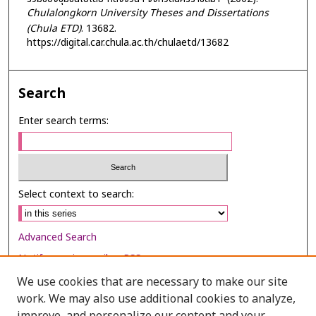
Chulalongkorn University Theses and Dissertations
(Chula ETD)
. 13682.
https://digital.car.chula.ac.th/chulaetd/13682
Search
Enter search terms:
Select context to search:
Advanced Search
Notify me via email or
RSS
We use cookies that are necessary to make our site
Browse
work. We may also use additional cookies to analyze,
Collections