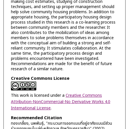
making cost estimates, studying of construction
techniques, and setting up proper management should
help solve community housing problems. In addition to
appropriate housing, the participatory housing design
process studied in this research is a co-learning process
between community members and the researcher. It
also contributes to the mobilization of ideas among
members to solve problems themselves in accordance
with the conceptual aim of building a strong and self-
reliant community. It stimulates collaboration. At the
same time, the participatory process design and
problems encountered have been investigated.
Recommendations are made for the benefit of future
research of a similar nature.
Creative Commons License
This work is licensed under a
Creative Commons
Attribution-NonCommercial-No Derivative Works 4.0
International License
.
Recommended Citation
ทองเกลี้ยง, นพพันธุ์, "กระบวนการออกแบบที่อยู่อาศัยแบบมีส่วน
ร่วมของชุมชนไบเล่ย์-หลังจวนฯ จังหวัดนครราชสีมา" (2002).