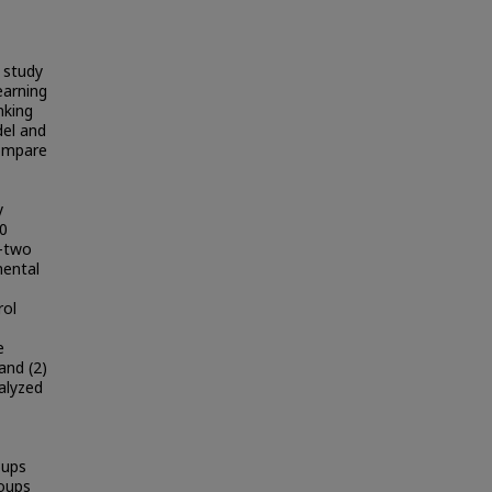
 study
earning
nking
del and
compare
y
60
y-two
mental
rol
e
and (2)
alyzed
ups
oups