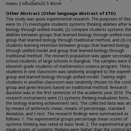
ทดสอบ 2 ครั้งเมื่อผ่านไป 5 สัปดาห์
Other Abstract (Other language abstract of ETD)
This study was quasi-experimental research. The purposes of this
were to: (1) investigate students systems thinking abilities after l
biology through unified model, (2) compare students systems thi
abilities between groups that learned biology through unified mo
group that learned biology through traditional method, and (3) 
students learning retention between groups that learned biology
through unified model and group that learned biology through
traditional method. The research population was upper secondar
school students of large schools in Bangkok. The samples were 
eleventh grade students of mathematics-science program. Thirt
students in one classroom was randomly assigned to the experi
group and learned biology through unified model. Twenty-eight
students in another classroom was randomly chosen to the cont
group and given lessons based on traditional method. Research
duration was in the first semester of the academic year 2016. Th
research instruments were (1) systems thinking evaluation form, 
the biology learning achievement test. The collected data was an
by means of arithmetic mean, means of percentage, standard
deviation, and t-test. The research findings were summarized as
follows: 1. The experimental groups percentage mean scores of
systems thinking was rated at basic level. 2. The experimental gro
mean scores of systems thinking were higher than the control gr