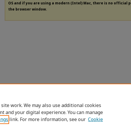
OS and if you are using a modern (Intel) Mac, there is no official 
the browser window.
 site work. We may also use additional cookies
nt and your digital experience. You can manage
ings
link. For more information, see our
Cookie