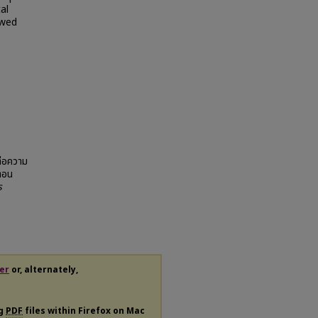
al
owed
5
ีต่อความ
ตอน
s
er
or, alternately,
ng
PDF
files within Firefox on Mac