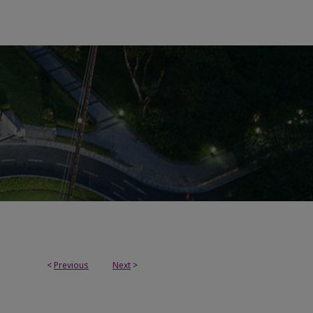
<
Previous
Next
>