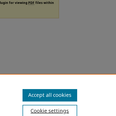
plugin for viewing
PDF
files within
Accept all cookies
Cookie settings