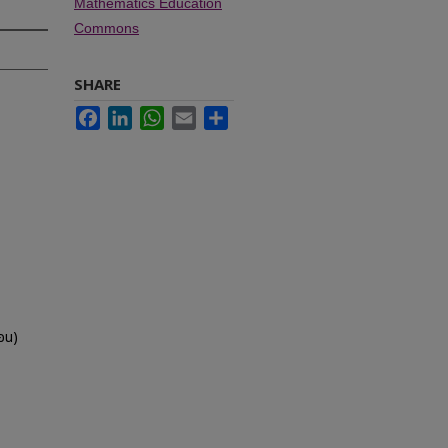
Mathematics Education
Commons
SHARE
Facebook
LinkedIn
WhatsApp
Email
Share
อน)