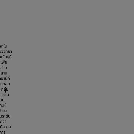
ารถใน
ีววิทยา
รียนที่
เพื่อ
ผสาน
นปลาย
าปีที่
นกลุ่ม
กลุ่ม
นการใน
แบบ
าะห์
ที ผล
ในระดับ
กว่า
งมีความ
ำการ