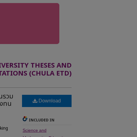
ERSITY THESES AND
TATIONS (CHULA ETD)
านรวม
Download
คงทน
INCLUDED IN
nking
Science and