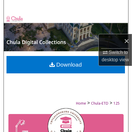
Search
Browse Collections
My Account
×
About
Switch to
desktop
view
Digital Commons Network™
Download
>
>
Home
Chula-ETD
125