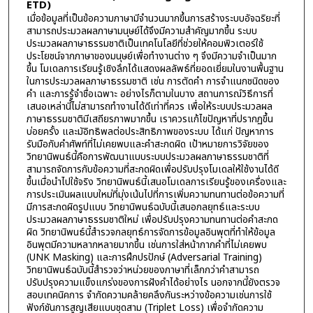
ETD)
เมื่อข้อมูลที่เป็นข้อความภาษามีจำนวนมากขึ้นการสร้างระบบอัจฉริยะที่
สามารถประมวลผลภาษามนุษย์ได้จึงมีความสำคัญมากขึ้น ระบบ
ประมวลผลภาษาธรรมชาติเป็นเทคโนโลยีที่ช่วยให้คอมพิวเตอร์ใช้
ประโยชน์จากภาษาของมนุษย์เพื่อทำงานต่าง ๆ จึงมีความจำเป็นมาก
ขึ้น โมเดลการเรียนรู้เชิงลึกได้แสดงผลลัพธ์ที่ยอดเยี่ยมในงานพื้นฐาน
ในการประมวลผลภาษาธรรมชาติ เช่น การตัดคำ การจำแนกชนิดของ
คำ และการรู้จำชื่อเฉพาะ อย่างไรก็ตามในบาง สถานการณ์วิธีการที่
เสนอเหล่านี้ไม่สามารถทำงานได้ดีเท่าที่ควร เพื่อให้ระบบประมวลผล
ภาษาธรรมชาติมีเสถียรภาพมากขึ้น เราควรแก้ไขปัญหาที่ปรากฏขึ้น
บ่อยครั้ง และมัอิทธิพลต่อประสิทธิภาพของระบบ ได้แก่ ปัญหาการ
รับมือกับคำศัพท์ที่ไม่เคยพบและคำสะกดผิด เป้าหมายการวิจัยของ
วิทยานิพนธ์นี้คือการพัฒนาแบบระบบประมวลผลภาษาธรรมชาติที่
สามารถจัดการกับข้อความที่สะกดผิดเพื่อปรับปรุงโมเดลให้ใช้งานได้ดี
ขึ้นเมื่อนำไปใช้จริง วิทยานิพนธ์นี้เสนอโมเดลการเรียนรู้ของเครื่องและ
การประเมินผลแบบใหม่ที่มุ่งเน้นไปที่การเพิ่มความทนทานต่อข้อความที่
มีการสะกดผิดรูปแบบ วิทยานิพนธ์ฉบับนี้เสนอกลยุทธ์และระบบ
ประมวลผลภาษาธรรมชาติใหม่ เพื่อปรับปรุงความทนทานต่อคำสะกด
ผิด วิทยานิพนธ์นี้สำรวจกลยุทธ์การจัดการข้อมูลอินพุตที่ทำให้ข้อมูล
อินพุตมีความหลากหลายมากขึ้น เช่นการใส่หน้ากากคำที่ไม่เคยพบ
(UNK Masking) และการฝึกปรปักษ์ (Adversarial Training)
วิทยานิพนธ์ฉบับนี้สำรวจว่าหน่วยของภาษาที่เล็กกว่าคำสามารถ
ปรับปรุงความแข็งแกร่งของการฝังคำได้อย่างไร นอกจากนี้ยังตรวจ
สอบเทคนิคการ จำกัดความคล้ายคลึงกันระหว่างข้อความเช่นการใช้
ฟังก์ชันการสูญเสียแบบชุดสาม (Triplet Loss) เพื่อจำกัดความ