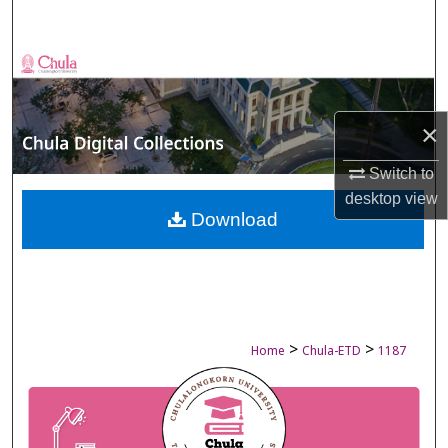
Search
Browse Collections
My Account
×
About
Switch to
desktop
view
Digital Commons Network™
Download
>
>
Home
Chula-ETD
1187