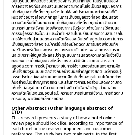
อยู่ในรูปแบบที่หน่วยตัวอย่างต้องการเห็นมากที่สุด โดยรูปแบบของ
การจัดวางองค์ประกอบส่วนแสดงความคิดเห็นซึ่งเป็นผลสรุปของการ
เก็บข้อมูลช่วงที่หนึ่งจะถูกสร้างโดยใช้องค์ประกอบและตำแหน่งที่มี
หน่วยตัวอย่างเลือกมากที่สุด ในการเก็บข้อมูลช่วงที่สอง ส่วนแสดง
ความคิดเห็นที่เป็นผลมาจากเก็บข้อมูลช่วงที่หนึ่งจะถูกนำมาวัดความ
สามารถในการใช้งาน โดยพิจารณาการรับรู้ความง่ายในการใช้งานและ
การรับรู้อรรถประโยชน์ และนำค่าเหล่านี้ไปเปรียบเทียบความสามารถใน
การใช้งานกับส่วนแสดงความคิดเห็นของเว็บไซต์ agoda.com ในการ
เก็บข้อมูลช่วงที่สอง จะมีการใช้เครื่องมือติดตามการมองเพื่อบันทึก
และวิเคราะห์เส้นทางการมองของหน่วยตัวอย่าง ผลจากการรวบรวม
และวิเคราะห์ข้อมูลได้ผลสรุปว่า รูปแบบการแสดงความคิดเห็นซึ่งเป็น
ผลของการเก็บข้อมูลช่วงที่หนึ่งของงานวิจัยมีความแตกต่างจาก
agoda.com การรับรู้ความง่ายในการใช้งานของส่วนแสดงความคิด
เห็นทั้งสองรูปแบบแตกต่างกันอย่างมีนัยสำคัญทางสถิติ แต่การรับรู้
อรรถประโยชน์ของส่วนแสดงความคิดเห็นทั้งสองรูปแบบไม่แตกต่าง
กันอย่างมีนัยสำคัญทางสถิติ และเส้นทางการมองส่วนแสดงความคิด
เห็นทั้งสองรูปแบบ มีความแตกต่างกัน คำศัพท์สำคัญ: ส่วนแสดง
ความคิดเห็นโรงแรมออนไลน์, ความสามารถในการใช้งาน, การติดตาม
การมอง, พาณิชย์อิเล็กทรอนิกส์
Other Abstract (Other language abstract of
ETD)
This research presents a study of how a hotel online
review page should look like, according to importance of
each hotel online review component and customer
preference. The study has two main parts. In the first