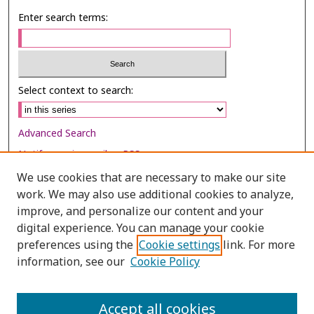
Enter search terms:
Select context to search:
Advanced Search
Notify me via email or
RSS
We use cookies that are necessary to make our site
Browse
work. We may also use additional cookies to analyze,
Collections
improve, and personalize our content and your
digital experience. You can manage your cookie
Disciplines
preferences using the
Cookie settings
link. For more
Authors
information, see our
Cookie Policy
Author Corner
Author FAQ
Accept all cookies