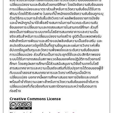
ส่วน ส่วนแรกเป็นการออกแบบบวิธีการวัดระดับความซับซ้อนของการ
เปลี่ยนแปลงงานและยืนยันด้วยกรณีศึกษา โดยปัจจัยความซับซ้อนของ
การเปลี่ยนแปลงและมาตราส่วนสำหรับการวัดความซับซ้อนได้รับการ
พัฒนาโดยใช้วิธีเดลฟาย ในขณะที่น้ำหนักของปัจจัยความซับซ้อนถูกระบุ
ด้วยวิธีกระบวนการลำดับชั้นเชิงวิเคราะห์ ผลลัพธ์ของรายการปัจจัย
และน้ำหนักถูกนำมาใช้เพื่อสร้างสมการในการคำนวณระดับความซับ
ซ้อนของการเปลี่ยนงานและทดสอบสมการในสามกรณีศึกษา ส่วนที่
สองเป็นการพัฒนาระบบเทคโนโลยีสารสนเทศอาคารและความเป็น
จริงเสริมสำหรับการเปลี่ยนแปลงงานก่อสร้าง ยูนิตีเป็นแพลตฟอร์ม
หลักสำหรับการพัฒนาและสร้างแอปพลิเคชันความเป็นจริงเสริม และ
สเปรดชีตบนคลาวด์ถูกใช้เป็นทั้งฐานข้อมูลและแผ่นการวิเคราะห์เพื่อ
อัปเดตข้อมูลต้นทุนและวัดความพึงพอใจและระดับความซับซ้อนของ
การเปลี่ยนแปลง ส่วนที่สามเป็นการประยุกต์ใช้และประสิทธิภาพของ
ระบบได้รับการทดสอบในสภาพแวดล้อมของห้องปฏิบัติการด้วยกรณี
ศึกษา โดยสรุปผลการศึกษานี้มีส่วนสนับสนุนงานวิจัยด้านเทคโนโลยี
สารสนเทศอาคารและความเป็นจริงเสริมที่ปรับปรุงการโต้ตอบของผู้ใช้
กับแบบจำลองสารสนเทศอาคารและวิเคราะห์ต้นทุนเมื่อมีการ
เปลี่ยนแปลง นอกจากนี้ผลการศึกษาเสนอรายการปัจจัยและเกณฑ์
พร้อมคำจำกัดความเฉพาะสำหรับการวัดความซับซ้อนของลำดับการ
เปลี่ยนแปลงที่เกี่ยวข้องกับงานสถาปัตยกรรมระหว่างขั้นตอนการ
ก่อสร้าง
Creative Commons License