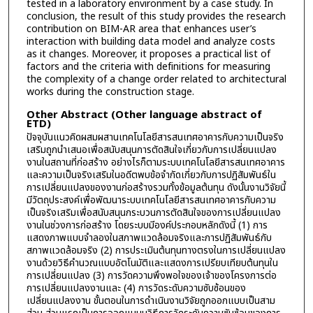
tested in a laboratory environment by a case study. In
conclusion, the result of this study provides the research
contribution on BIM-AR area that enhances user’s
interaction with building data model and analyze costs
as it changes. Moreover, it proposes a practical list of
factors and the criteria with definitions for measuring
the complexity of a change order related to architectural
works during the construction stage.
Other Abstract (Other language abstract of
ETD)
ปัจจุบันแนวคิดผสมผสานเทคโนโลยีสารสนเทศอาคารกับความเป็นจริง
เสริมถูกนำเสนอเพื่อสนับสนุนการตัดสินใจเกี่ยวกับการเปลี่ยนแปลง
งานในสถานที่ก่อสร้าง อย่างไรก็ตามระบบเทคโนโลยีสารสนเทศอาคาร
และความเป็นจริงเสริมในอดีตพบข้อจำกัดเกี่ยวกับการปฏิสัมพันธ์ใน
การเปลี่ยนแปลงของงานก่อสร้างรวมทั้งข้อมูลต้นทุน ดังนั้นงานวิจัยนี้
มีวัตถุประสงค์เพื่อพัฒนาระบบเทคโนโลยีสารสนเทศอาคารกับความ
เป็นจริงเสริมเพื่อสนับสนุนกระบวนการตัดสินใจของการเปลี่ยนแปลง
งานในช่วงการก่อสร้าง โดยระบบมีองค์ประกอบหลักดังนี้ (1) การ
แสดงภาพแบบจำลองในสภาพแวดล้อมจริงและการปฏิสัมพันธ์กับ
สภาพแวดล้อมจริง (2) การประเมินต้นทุนทางตรงในการเปลี่ยนแปลง
งานด้วยวิธีคำนวณแบบอัตโนมัติและแสดงการเปรียบเทียบต้นทุนใน
การเปลี่ยนแปลง (3) การวัดความพึงพอใจของเจ้าของโครงการต่อ
การเปลี่ยนแปลงงานและ (4) การวัดระดับความซับซ้อนของ
เปลี่ยนแปลงงาน ขั้นตอนในการดำเนินงานวิจัยถูกออกแบบเป็นสาม