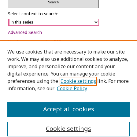
Select context to search:
Advanced Search
Notify me via email or
RSS
We use cookies that are necessary to make our site
Browse
work. We may also use additional cookies to analyze,
improve, and personalize our content and your
Collections
digital experience. You can manage your cookie
Disciplines
preferences using the
Cookie settings
link. For more
Authors
information, see our
Cookie Policy
Author Corner
Accept all cookies
Author FAQ
Cookie settings