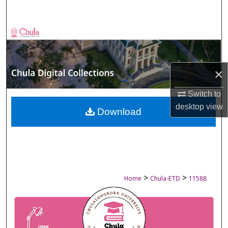
Search
Browse Collections
My Account
×
About
Switch to
desktop
view
Digital Commons Network™
Download
>
>
Home
Chula-ETD
11588