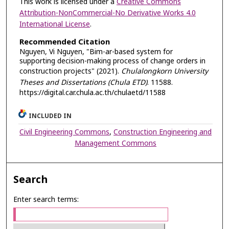
This work is licensed under a
Creative Commons
Attribution-NonCommercial-No Derivative Works 4.0
International License
.
Recommended Citation
Nguyen, Vi Nguyen, "Bim-ar-based system for
supporting decision-making process of change orders in
construction projects" (2021).
Chulalongkorn University
Theses and Dissertations (Chula ETD)
. 11588.
https://digital.car.chula.ac.th/chulaetd/11588
INCLUDED IN
Civil Engineering Commons
,
Construction Engineering and
Management Commons
Search
Enter search terms: