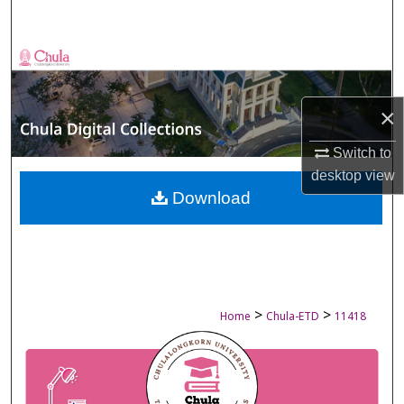
Search
Browse Collections
My Account
×
About
Switch to
desktop
view
Digital Commons Network™
Download
>
>
Home
Chula-ETD
11418