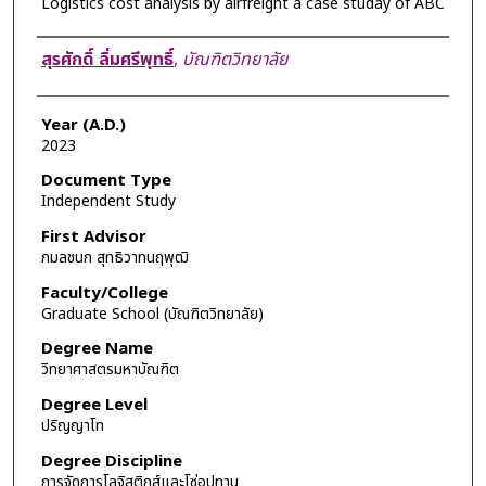
Logistics cost analysis by airfreight a case studay of ABC
Author
สุรศักดิ์ ลิ่มศรีพุทธิ์
,
บัณฑิตวิทยาลัย
Year (A.D.)
2023
Document Type
Independent Study
First Advisor
กมลชนก สุทธิวาทนฤพุฒิ
Faculty/College
Graduate School (บัณฑิตวิทยาลัย)
Degree Name
วิทยาศาสตรมหาบัณฑิต
Degree Level
ปริญญาโท
Degree Discipline
การจัดการโลจิสติกส์และโซ่อุปทาน