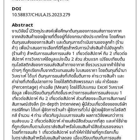
DOI
10.58837/CHULA.IS.2023.279
Abstract
งานวิจัยนี้ มีวัตถุประสงค์เพื่อศึกษาต้นทุนของการขนส่งทางอากาศ
จากคลังสินค้าของผู้ขายที่ตั้งอยู่ที่ฮ่องกงมายังประเทศไทย โดยศึกษา
ต้นทุนขนส่งของการสินค้า และต้นทุนการดำเนินงานของลูกค้า (ร้าน
ค้า) เพื่อนำเสนอทางเลือกที่ดีที่สุดสำหรับการนำส่งสินค้าไปยังลูกค้า
(ร้านค้า) สำหรับการขนส่งการขนส่ง 1 เที่ยวต่อสัปดาห์ กับ 2 เที่ยวต่อ
สัปดาห์ การวิเคราะห์ข้อมูลแบ่งเป็น 2 ส่วน ส่วนแรก เปรียบเทียบต้น
ทุนโลจิสติกส์ของการขนส่งสินค้าทางอากาศ ซึ่งรวบรวมจากค้าใช้จ่าย
ต่างๆ ที่ถูกเรียกเก็บจากตัวแทนขนส่ง ใบเสนอราคา โดยต้นทุนที่นำมา
วิเคราะห์ ได้แก่ ต้นทุนการขนส่งที่เกิดขึ้นต้นทาง ค่าระวางสินค้า และ
ค่าจ่ายที่เกิดขึ้นปลายทาง โดยใช้สถิติเชิงพรรณนา เช่น ค่าร้อยละ
(Percentage) ค่าเฉลี่ย (Mean) โดยใช้โปรแกรม Excel วิเคราะห์
ข้อมูล เพื่อเปรียบต้นทุนที่เกิดขึ้นระหว่างการขนส่งการขนส่งแบบ 1
เที่ยวต่อสัปดาห์ กับ 2 เที่ยวต่อสัปดาห์ ส่วนที่สองจะเป็นการสัมภาษณ์
สัมภาษณ์เชิงลึก (In-depth Interview) ผู้มีส่วนเกี่ยวข้องของบริษัท
กรณีศึกษา ได้แก่ ผู้จัดการร้านค้า ผู้จัดการทั่วไป ผู้ช่วยผู้จัดการโลจิสติ
กส์ จำนวน 4 ท่าน เกี่ยวกับรูปแบบการขนส่ง ผลการวิจัยพบกว่าการ
ขนส่งแบบ 2 เที่ยวต่อสัปดาห์ ค่าขนส่งมีสัดส่วนมากที่สุด และค่าใช้จ่าย
ที่ถูกเรียกเก็บตามใบตราส่งสินค้าหรือใบขนสินค้ามีสัดส่วนรองลงมา
โดยที่การขนส่ง 1 เที่ยวต่อสัปดาห์ จะทำให้ค่าใช้จ่ายที่ถูกเรียกเก็บ
ใบตราส่งสินค้าหรือใบขนสินค้าลดลง เมื่อเปรียบเทียบกับการขนส่ง