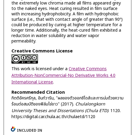
the extremely low chroma made all films appeared grey
to the naked eyes. Heat curing resulted in film surface
with increasing hydrophobicity. A film with hydrophobic
surface (i.e., that with contact angle of greater than 90º)
could be produced by curing at higher temperature for a
longer time. Additionally, the heat-cured film exhibited a
reduction in water solubility and water vapor
permeability.
Creative Commons License
This work is licensed under a
Creative Commons
Attribution-NonCommercial-No Derivative Works 4.0
International License
.
Recommended Citation
กิตติอัครศรีกุล, อินท์วาริน, "ผลของตัวออกซิไดส์และการบ่มด้วยความ
ร้อนต่อสมบัติของฟิล์มไข่ขาว" (2017).
Chulalongkorn
University Theses and Dissertations (Chula ETD)
. 1120.
https://digital.car.chula.ac.th/chulaetd/1120
INCLUDED IN