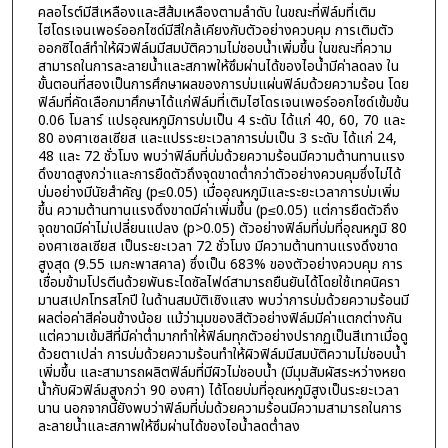
คลอไรต์มีสีเหลืองและสีส้มเหลืองตามลำดับ ในขณะที่ฟิล์มที่เติม
ไฮโดรเจนเพอร์ออกไซด์มีสีใกล้เคียงกับตัวอย่างควบคุม การเติมตัว
ออกซิไดส์ทำให้ผิวฟิล์มมีสมบัติความไม่ชอบน้ำเพิ่มขึ้น ในขณะที่ความ
สามารถในการละลายน้ำและสภาพให้ซึมผ่านได้ของไอน้ำมีค่าลดลง ใน
ขั้นตอนที่สองเป็นการศึกษาผลของการบ่มแผ่นฟิล์มด้วยความร้อน โดย
ฟิล์มที่คัดเลือกมาศึกษาได้แก่ฟิล์มที่เติมไฮโดรเจนเพอร์ออกไซด์เข้มข้น
0.06 โมลาร์ แปรอุณหภูมิการบ่มเป็น 4 ระดับ ได้แก่ 40, 60, 70 และ
80 องศาเซลเซียส และแปรระยะเวลาการบ่มเป็น 3 ระดับ ได้แก่ 24,
48 และ 72 ชั่วโมง พบว่าฟิล์มที่บ่มด้วยความร้อนมีความต้านทานแรง
ดึงขาดสูงกว่าและการยืดตัวถึงจุดขาดต่ำกว่าตัวอย่างควบคุมซึ่งไม่ได้
บ่มอย่างมีนัยสำคัญ (p≤0.05) เมื่ออุณหภูมิและระยะเวลาการบ่มเพิ่ม
ขึ้น ความต้านทานแรงดึงขาดมีค่าเพิ่มขึ้น (p≤0.05) แต่การยืดตัวถึง
จุดขาดมีค่าไม่เปลี่ยนแปลง (p>0.05) ตัวอย่างฟิล์มที่บ่มที่อุณหภูมิ 80
องศาเซลเซียส เป็นระยะเวลา 72 ชั่วโมง มีความต้านทานแรงดึงขาด
สูงสุด (9.55 เมกะพาสคาล) ซึ่งเป็น 683% ของตัวอย่างควบคุม การ
เชื่อมข้ามโปรตีนด้วยพันธะไดซัลไฟด์สามารถยืนยันได้โดยใช้เทคนิครา
มานสเปกโทรสโกปี ในด้านสมบัติเชิงแสง พบว่าการบ่มด้วยความร้อนมี
ผลต่อค่าสีค่อนข้างน้อย แม้ว่ามุมของสีตัวอย่างฟิล์มมีค่าแตกต่างกัน
แต่ความเข้มสีที่มีค่าต่ำมากทำให้ฟิล์มทุกตัวอย่างปรากฏเป็นสีเทาเมื่อดู
ด้วยตาเปล่า การบ่มด้วยความร้อนทำให้ผิวฟิล์มมีสมบัติความไม่ชอบน้ำ
เพิ่มขึ้น และสามารถผลิตฟิล์มที่มีผิวไม่ชอบน้ำ (มีมุมสัมผัสระหว่างหยด
น้ำกับผิวฟิล์มสูงกว่า 90 องศา) ได้โดยบ่มที่อุณหภูมิสูงเป็นระยะเวลา
นาน นอกจากนี้ยังพบว่าฟิล์มที่บ่มด้วยความร้อนมีความสามารถในการ
ละลายน้ำและสภาพให้ซึมผ่านได้ของไอน้ำลดต่ำลง