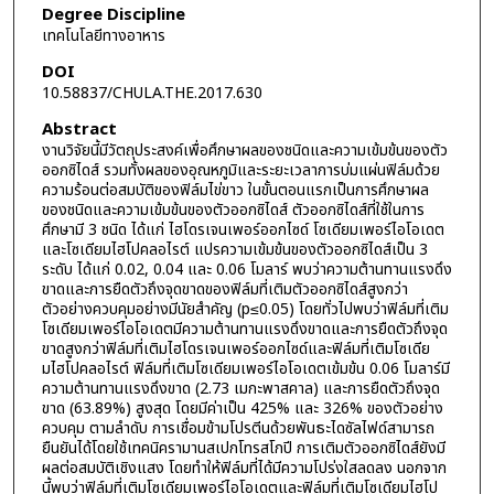
Degree Discipline
เทคโนโลยีทางอาหาร
DOI
10.58837/CHULA.THE.2017.630
Abstract
งานวิจัยนี้มีวัตถุประสงค์เพื่อศึกษาผลของชนิดและความเข้มข้นของตัว
ออกซิไดส์ รวมทั้งผลของอุณหภูมิและระยะเวลาการบ่มแผ่นฟิล์มด้วย
ความร้อนต่อสมบัติของฟิล์มไข่ขาว ในขั้นตอนแรกเป็นการศึกษาผล
ของชนิดและความเข้มข้นของตัวออกซิไดส์ ตัวออกซิไดส์ที่ใช้ในการ
ศึกษามี 3 ชนิด ได้แก่ ไฮโดรเจนเพอร์ออกไซด์ โซเดียมเพอร์ไอโอเดต
และโซเดียมไฮโปคลอไรต์ แปรความเข้มข้นของตัวออกซิไดส์เป็น 3
ระดับ ได้แก่ 0.02, 0.04 และ 0.06 โมลาร์ พบว่าความต้านทานแรงดึง
ขาดและการยืดตัวถึงจุดขาดของฟิล์มที่เติมตัวออกซิไดส์สูงกว่า
ตัวอย่างควบคุมอย่างมีนัยสำคัญ (p≤0.05) โดยทั่วไปพบว่าฟิล์มที่เติม
โซเดียมเพอร์ไอโอเดตมีความต้านทานแรงดึงขาดและการยืดตัวถึงจุด
ขาดสูงกว่าฟิล์มที่เติมไฮโดรเจนเพอร์ออกไซด์และฟิล์มที่เติมโซเดีย
มไฮโปคลอไรต์ ฟิล์มที่เติมโซเดียมเพอร์ไอโอเดตเข้มข้น 0.06 โมลาร์มี
ความต้านทานแรงดึงขาด (2.73 เมกะพาสคาล) และการยืดตัวถึงจุด
ขาด (63.89%) สูงสุด โดยมีค่าเป็น 425% และ 326% ของตัวอย่าง
ควบคุม ตามลำดับ การเชื่อมข้ามโปรตีนด้วยพันธะไดซัลไฟด์สามารถ
ยืนยันได้โดยใช้เทคนิครามานสเปกโทรสโกปี การเติมตัวออกซิไดส์ยังมี
ผลต่อสมบัติเชิงแสง โดยทำให้ฟิล์มที่ได้มีความโปร่งใสลดลง นอกจาก
นี้พบว่าฟิล์มที่เติมโซเดียมเพอร์ไอโอเดตและฟิล์มที่เติมโซเดียมไฮโป