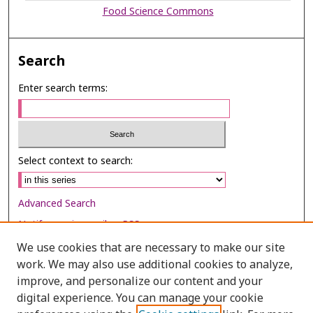
Food Science Commons
Search
Enter search terms:
Select context to search:
Advanced Search
Notify me via email or
RSS
We use cookies that are necessary to make our site
Browse
work. We may also use additional cookies to analyze,
Collections
improve, and personalize our content and your
digital experience. You can manage your cookie
Disciplines