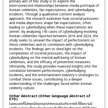
primary aim of this study is to explore the
interconnected relationships between media portrayal of
Korean celebrities, fan expectations, and cyberbullying
incidents. Through a qualitative content analysis
approach, the research examines how societal pressures
and media depictions shape fan expectations, often
leading to cyberbullying when these expectations are
unmet. By analyzing 145 cases of cyberbullying involving
Korean celebrities reported between 2016 and 2024, the
study seeks to unravel the impact of perfectionism on
these celebrities and its correlation with cyberbullying
incidents. The findings aim to shed light on the
complexities of societal pressures, the impact of
cyberbullying on the mental well-being of Korean
celebrities, and the efficacy of preventive measures.
Ultimately, this study provides nuanced insights into the
correlation between perfectionism, cyberbullying
incidents, and the entertainment industry's strategies to
combat these issues, contributing to a deeper
understanding of the challenges faced within Korean
celebrity culture.
Other Abstract (Other language abstract of
ETD)
ในขอบเขตที่ไม่หยุดนิ่งของอุตสาหกรรมบันเทิงเกาหลี ที่ซึ่งความมี