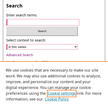
Search
Enter search terms:
Select context to search:
Advanced Search
Notify me via email or
RSS
We use cookies that are necessary to make our site
Browse
work. We may also use additional cookies to analyze,
Collections
improve, and personalize our content and your
digital experience. You can manage your cookie
Disciplines
preferences using the
Cookie settings
link. For more
Authors
information, see our
Cookie Policy
Author Corner