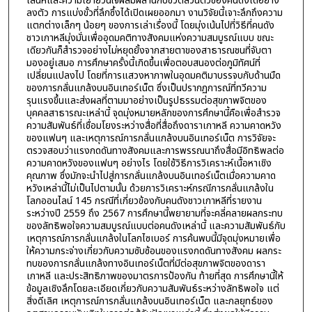
เสน่ห์และความเย้ายวนใจผสมผสานกับชีวิตส่วนตัวของคนดังได้อย่าง
ลงตัว การแบ่งขั้วที่ลึกซึ้งได้เปิดเผยออกมา งานวิจัยนี้เจาะลึกถึงความ
แตกต่างเล็กๆ น้อยๆ ของการเล่าเรื่องนี้ โดยมุ่งเน้นไปที่วิธีที่คนดัง
ชาวเกาหลีมุ่งมั่นเพื่ออุดมคติทางสังคมแห่งความสมบูรณ์แบบ ขณะ
เดียวกันก็สำรวจอย่างไม่หยุดยั้งจากสายตาของสาธารณชนที่จับตา
มองอยู่เสมอ การศึกษาครั้งนี้เกิดขึ้นเพื่อตอบสนองต่อภูมิทัศน์ที่
เปลี่ยนแปลงไป โดยที่การแสวงหาภาพในอุดมคติมาบรรจบกับด้านมืด
ของการกลั่นแกล้งบนอินเทอร์เน็ต ซึ่งเป็นปรากฏการณ์ที่ทวีความ
รุนแรงขึ้นและส่งผลที่ตามมาอย่างเป็นรูปธรรมต่อสุขภาพจิตของ
บุคคลสาธารณะเหล่านี้ จุดมุ่งหมายหลักของการศึกษานี้คือเพื่อสำรวจ
ความสัมพันธ์ที่เชื่อมโยงระหว่างสื่อที่สื่อถึงดาราเกาหลี ความคาดหวัง
ของแฟนๆ และเหตุการณ์การกลั่นแกล้งบนอินเทอร์เน็ต การวิจัยจะ
ตรวจสอบว่าแรงกดดันทางสังคมและการพรรณนาถึงสื่อมีอิทธิพลต่อ
ความคาดหวังของแฟนๆ อย่างไร โดยใช้วิธีการวิเคราะห์เนื้อหาเชิง
คุณภาพ ซึ่งมักจะนำไปสู่การกลั่นแกล้งบนอินเทอร์เน็ตเมื่อความคาด
หวังเหล่านี้ไม่เป็นไปตามนั้น ด้วยการวิเคราะห์กรณีการกลั่นแกล้งใน
โลกออนไลน์ 145 กรณีที่เกี่ยวข้องกับคนดังชาวเกาหลีที่รายงาน
ระหว่างปี 2559 ถึง 2567 การศึกษานี้พยายามที่จะคลี่คลายผลกระทบ
ของลัทธิพอใจความสมบูรณ์แบบต่อคนดังเหล่านี้ และความสัมพันธ์กับ
เหตุการณ์การกลั่นแกล้งในโลกไซเบอร์ การค้นพบนี้มีจุดมุ่งหมายเพื่อ
ให้ความกระจ่างเกี่ยวกับความซับซ้อนของแรงกดดันทางสังคม ผลกระ
ทบของการกลั่นแกล้งทางอินเทอร์เน็ตที่มีต่อสุขภาพจิตของดารา
เกาหลี และประสิทธิภาพของมาตรการป้องกัน ท้ายที่สุด การศึกษานี้ให้
ข้อมูลเชิงลึกโดยละเอียดเกี่ยวกับความสัมพันธ์ระหว่างลัทธิพอใจ แต่
สิ่งดีเลิศ เหตุการณ์การกลั่นแกล้งบนอินเทอร์เน็ต และกลยุทธ์ของ