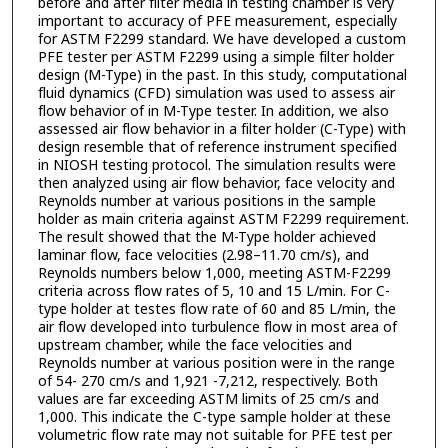
before and after filter media in testing chamber is very
important to accuracy of PFE measurement, especially
for ASTM F2299 standard. We have developed a custom
PFE tester per ASTM F2299 using a simple filter holder
design (M-Type) in the past. In this study, computational
fluid dynamics (CFD) simulation was used to assess air
flow behavior of in M-Type tester. In addition, we also
assessed air flow behavior in a filter holder (C-Type) with
design resemble that of reference instrument specified
in NIOSH testing protocol. The simulation results were
then analyzed using air flow behavior, face velocity and
Reynolds number at various positions in the sample
holder as main criteria against ASTM F2299 requirement.
The result showed that the M-Type holder achieved
laminar flow, face velocities (2.98–11.70 cm/s), and
Reynolds numbers below 1,000, meeting ASTM-F2299
criteria across flow rates of 5, 10 and 15 L/min. For C-
type holder at testes flow rate of 60 and 85 L/min, the
air flow developed into turbulence flow in most area of
upstream chamber, while the face velocities and
Reynolds number at various position were in the range
of 54- 270 cm/s and 1,921 -7,212, respectively. Both
values are far exceeding ASTM limits of 25 cm/s and
1,000. This indicate the C-type sample holder at these
volumetric flow rate may not suitable for PFE test per