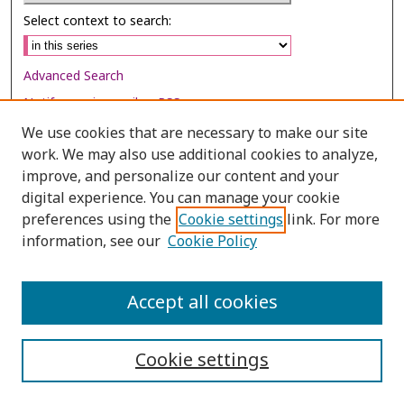
Select context to search:
Advanced Search
Notify me via email or
RSS
We use cookies that are necessary to make our site
Browse
work. We may also use additional cookies to analyze,
Collections
improve, and personalize our content and your
digital experience. You can manage your cookie
Disciplines
preferences using the
Cookie settings
link. For more
Authors
information, see our
Cookie Policy
Author Corner
Author FAQ
Accept all cookies
Cookie settings