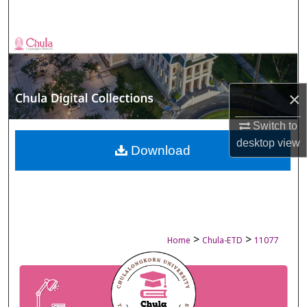
Search
Browse Collections
My Account
×
About
Switch to
desktop
view
Digital Commons Network™
Download
>
>
Home
Chula-ETD
11077