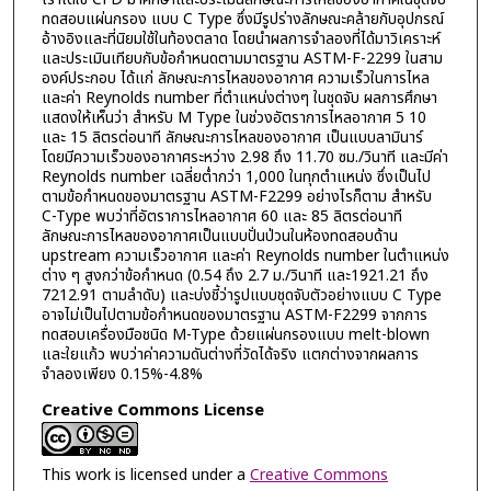
ทดสอบแผ่นกรอง แบบ C Type ซึ่งมีรูปร่างลักษณะคล้ายกับอุปกรณ์
อ้างอิงและที่นิยมใช้ในท้องตลาด โดยนำผลการจำลองที่ได้มาวิเคราะห์
และประเมินเทียบกับข้อกำหนดตามมาตรฐาน ASTM-F-2299 ในสาม
องค์ประกอบ ได้แก่ ลักษณะการไหลของอากาศ ความเร็วในการไหล
และค่า Reynolds number ที่ตำแหน่งต่างๆ ในชุดจับ ผลการศึกษา
แสดงให้เห็นว่า สำหรับ M Type ในช่วงอัตราการไหลอากาศ 5 10
และ 15 ลิตรต่อนาที ลักษณะการไหลของอากาศ เป็นแบบลามินาร์
โดยมีความเร็วของอากาศระหว่าง 2.98 ถึง 11.70 ซม./วินาที และมีค่า
Reynolds number เฉลี่ยต่ำกว่า 1,000 ในทุกตำแหน่ง ซึ่งเป็นไป
ตามข้อกำหนดของมาตรฐาน ASTM-F2299 อย่างไรก็ตาม สำหรับ
C-Type พบว่าที่อัตราการไหลอากาศ 60 และ 85 ลิตรต่อนาที
ลักษณะการไหลของอากาศเป็นแบบปั่นป่วนในห้องทดสอบด้าน
upstream ความเร็วอากาศ และค่า Reynolds number ในตำแหน่ง
ต่าง ๆ สูงกว่าข้อกำหนด (0.54 ถึง 2.7 ม./วินาที และ1921.21 ถึง
7212.91 ตามลำดับ) และบ่งชี้ว่ารูปแบบชุดจับตัวอย่างแบบ C Type
อาจไม่เป็นไปตามข้อกำหนดของมาตรฐาน ASTM-F2299 จากการ
ทดสอบเครื่องมือชนิด M-Type ด้วยแผ่นกรองแบบ melt-blown
และใยแก้ว พบว่าค่าความดันต่างที่วัดได้จริง แตกต่างจากผลการ
จำลองเพียง 0.15%-4.8%
Creative Commons License
This work is licensed under a
Creative Commons