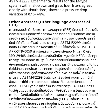
ASTM-F2299. Experimental results for the M-type
system with melt-blown and glass fiber filters agreed
closely with simulations, showing a pressure drop
variation of 0.15–4.8%.
Other Abstract (Other language abstract of
ETD)
การทดสอบประสิทธิภาพการกรองอนุภาค (PFE) มีความจำเป็นย่างยิ่ง
ต่อการประเมินคุณภาพวัสดุกรอง วิธีการทดสอบประสิทธิภาพการก
รองมีหลายวิธีขึ้นกับชนิดของผลิตภัณฑ์และหน่วยงานของประเทศที่
มีหน้าที่กำกับ ยกตัวอย่างเช่น มาตรฐาน ASTM-F2299 สำหรับ
ทดสอบหน้ากากอนามัยทางการแพทย์แบบใช้แล้วทิ้ง NIOSH-TEB-
APR-STP-0059 สำหรับหน้ากากช่วยหายใจแบบ N และ R หรือ
ISO-29463 สำหรับแผ่นกรองประสิทธิภาพสูงชนิด HEPA แม้ว่าทุก
มาตรฐานจะมีหลักการพื้นฐานในการทดสอบเหมือนกันแต่รายละเอียด
ข้อกำหนดในการทดสอบของแต่ละมาตรฐานจะมีความแตกต่างกัน โดย
ทั่วไปลักษณะการไหลของอากาศภายในอุปกรณ์ทดสอบมีความสำคัญ
อย่างยิ่งต่อความถูกต้องของการวัดโดยเฉพาะอย่างยิ่งในกรณีของ
มาตรฐาน ASTM-F2299 ซึ่งมีรายละเอียดข้อกำหนดทางเทคนิคที่
ชัดเจน เราได้ทำการออกแบบและพัฒนาต้นแบบชุดจับทดสอบแผ่น
กรองแบบ M Type ตามข้อกำหนดของมาตรฐาน ASTM-F2299
โดยใช้รูปแบบเครื่องมือที่ไม่ซับซ้อน เพื่อยืนยันว่าการไหลของอากาศ
ภายในเครื่องมือเป็นไปตามข้อกำหนดของมาตรฐานจริง ในการศึกษานี้
เราจึงใช้การจำลองพลศาสตร์ของไหล (CFD) มาศึกษาและประเมิน
พฤติกรรมการไหลของอากาศในอุปกรณ์ต้นแบบดังกล่าว นอกจากนี้
เราได้ใช้ CFD มาศึกษาและประเมินลักษณะการไหลของอากาศในชุดจับ