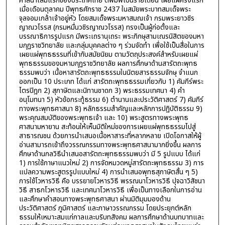
ศาสนาเล่มแรกของประเทศไทย ตีพิมพ์เป็นรายเดือน เผยแผ่ครั้งแรก
เมื่อเดือนตุลาคม ปีพุทธศักราช 2437 ในสมัยพระบาทสมเด็จพระ
จุลจอมเกล้าเจ้าอยู่หัว โดยสมเด็จพระมหาสมณเจ้า กรมพระยาวชิร
ญาณวโรรส (กรมหมื่นวชิรญาณวโรรส) ทรงเป็นผู้ก่อตั้งและ
บรรณาธิการรูปแรก มีพระเถรานุเถระ พระภิกษุสามเณรนิสิตของมหา
มกุฏราชวิทยาลัย และกลุ่มบุคคลต่าง ๆ ร่วมจัดทำ เพื่อใช้เป็นสื่อในการ
เผยแผ่พุทธธรรมที่เข้ากับสมัยนิยม ตามวัตถุประสงค์สำหรับเผยแผ่
พุทธธรรมของมหามกุฏราชวิทยาลัย ผลการศึกษาด้านสารัตถะพุทธ
ธรรมพบว่า เนื้อหาสารัตถะพุทธธรรมในนิตยสารธรรมจักษุ จำแนก
ออกเป็น 10 ประเภท ได้แก่ สารัตถะพุทธธรรมเกี่ยวกับ 1) คัมภีร์พระ
ไตรปิฎก 2) สุภาษิตและนิทานชาดก 3) พระธรรมเทศนา 4) คำ
อนุโมทนา 5) หัวข้อกระทู้ธรรม 6) ตำนานและประวัติศาสตร์ 7) คัมภีร์
ทางพระพุทธศาสนา 8) หลักธรรมสำคัญและหลักการปฏิบัติธรรม 9)
พระคุณสมบัติของพระพุทธเจ้า และ 10) พระสูตรทางพระพุทธ
ศาสนามหายาน สะท้อนให้เห็นมิติใหม่ของการเผยแผ่พุทธธรรมไปสู่
สาธารณชน ด้วยการนำเสนอเนื้อหาสาระที่หลากหลาย เปิดโอกาสให้ผู้
อ่านสามารถเข้าถึงวรรณกรรมทางพระพุทธศาสนามากยิ่งขึ้น ผลการ
ศึกษาด้านกลวิธีนำเสนอสารัตถะพุทธธรรมพบว่า มี 5 รูปแบบ ได้แก่
1) การใช้ภาษาแนวใหม่ 2) การจัดหมวดหมู่สารัตถะพุทธธรรม 3) การ
แปลความพระสูตรรูปแบบใหม่ 4) การนำเสนอพุทธสุภาษิตสั้น ๆ 5)
การใช้โวหารวิธี คือ บรรยายโวหารวิธี พรรณนาโวหารวิธี ปุจฉาวิสัชนา
วิธี สาธกโวหารวิธี และเทศนาโวหารวิธี เพื่อเป็นทางเลือกในการอ่าน
และศึกษาคำสอนทางพระพุทธศาสนา ผ่านมิติมุมมองด้าน
ประวัติศาสตร์ ภูมิศาสตร์ และภาษาวรรณกรรม โดยประยุกต์หลัก
ธรรมให้เหมาะสมแก่กาลและบริบทสังคม ผลการศึกษาด้านบทบาทและ