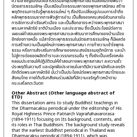
ความสำคัญของนิตยสารธรรมจักษุต่อพุทธศาสนาในสังคมไทยพบว่า
นิตยสารธรรมจักษุ เป็นเสมือนโรงธรรมสภาของพุทธศาสนิกชน สร้าง
พฤติกรรมการรับรู้พุทธธรรมใหม่ ๆ คือปรับเปลี่ยนรูปแบบการเข้าถึง
หลักพุทธธรรมจากการฟังสู่การอ่าน เป็นสื่อของคณะสงฆ์ส่วนกลางใน
การจัดการเล่าเรียนหัวเมือง และเป็นสื่อกลางระหว่างพระพุทธศาสนา
พระมหากษัตริย์ ชาติบ้านเมือง และประชาชน ซึ่งเป็นประโยชน์ต่อการ
เผยแผ่คำสอนของพระพุทธศาสนาและพัฒนาการศึกษาของบ้านเมือง
อีกช่องทางหนึ่ง แม้สารัตถะพุทธธรรมในนิตยสารธรรมจักษุ ก็มีผลต่อ
การสร้างความเป็นยุคใหม่ทางพระพุทธศาสนา การทำความเข้าใจพุทธ
ธรรม หรือการส่งเสริมการศึกษาของคณะสงฆ์ธรรมยุติกนิกาย และนำ
ไปสู่การต่อยอดผลิตตำราและวรรณกรรมอื่น ๆ ทั้งยังเป็นเครื่องหล่อ
หลอมประชาชนให้ปฏิบัติตนให้คำสอนทางพระพุทธศาสนา ละความชั่ว
ประพฤติในความดี และปลูกฝังประชาชนในชาติมีความสามัคคีและจงรัก
ภักดีต่อพระมหากษัตริย์ นับว่าเป็นประโยชน์ต่อพระพุทธศาสนาไทยและ
สังคมไทย ภายใต้บริบทสังคมร่วมสมัยที่มีความเจริญก้าวหน้าตาม
กระแสโลกตะวันตก
Other Abstract (Other language abstract of
ETD)
This dissertation aims to study Buddhist teachings in
the Dharmacaksu periodical under the editorship of His
Royal Highness Prince-Patriarch Vajirañānavarorasa
(1894-1911) focusing on Its background, contents, and
its roles in Thai Buddhism. The background study reveals
that the earliest Buddhist periodical in Thailand was
Dharmacaksu periodical (1894-1911), which was