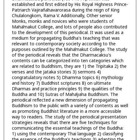
established and first edited by His Royal Highness Prince-
Patriarch Vajirañānavarorasa during the reign of King
Chulalongkorn, Rama V. Additionally, Other senior
Monks, monks and novices who were students of
Mahāmakut College, and lots of people also contributed
to the development of this periodical. It was used as a
medium for propagating Buddha's teaching that was
relevant to contemporary society according to the
purposes outlined by the Mahāmakut College. The study
of the periodical reveals that the Dharmacaksu's
contents can be categorized into ten categories which
are related to Buddhism, they are 1) the Tripitaka 2) the
verses and the Jataka stories 3) sermons 4)
congratulatory notes 5) Dhamma topics 6) mythology
and history 7) Buddhist scriptures 8) on ultimate
Dharmas and practice principles 9) the qualities of the
Buddha and 10) Sutras of Mahāyāna Buddhism. The
periodical reflected a new dimension of propagating
Buddhism to the public with a variety of contents as well
as promoting Buddhist literature in a more accessible
way to readers. The study of the periodical presentation
strategies reveals that there are five techniques for
communicating the essential teachings of the Buddha:
1) using the contemporary Thai language 2) classifying
the essence of the Buddha's teachings 3) adapting the