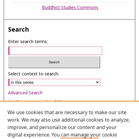
Buddhist Studies Commons
Search
Enter search terms:
Select context to search:
Advanced Search
Notify me via email or
RSS
We use cookies that are necessary to make our site
Browse
work. We may also use additional cookies to analyze,
Collections
improve, and personalize our content and your
digital experience. You can manage your cookie
Disciplines