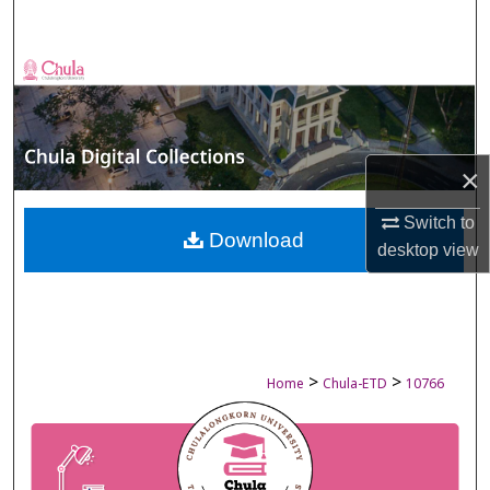
Search
Browse Collections
My Account
×
About
Switch to
Digital Commons Network™
Download
desktop
view
>
>
Home
Chula-ETD
10766