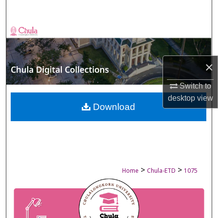
Search
Browse Collections
My Account
×
About
Switch to
desktop
view
Digital Commons Network™
Download
>
>
Home
Chula-ETD
1075