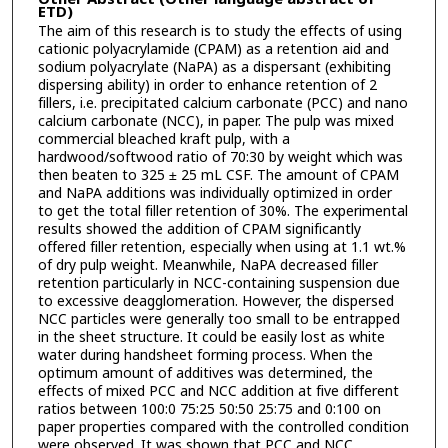
ETD)
The aim of this research is to study the effects of using
cationic polyacrylamide (CPAM) as a retention aid and
sodium polyacrylate (NaPA) as a dispersant (exhibiting
dispersing ability) in order to enhance retention of 2
fillers, i.e. precipitated calcium carbonate (PCC) and nano
calcium carbonate (NCC), in paper. The pulp was mixed
commercial bleached kraft pulp, with a
hardwood/softwood ratio of 70:30 by weight which was
then beaten to 325 ± 25 mL CSF. The amount of CPAM
and NaPA additions was individually optimized in order
to get the total filler retention of 30%. The experimental
results showed the addition of CPAM significantly
offered filler retention, especially when using at 1.1 wt.%
of dry pulp weight. Meanwhile, NaPA decreased filler
retention particularly in NCC-containing suspension due
to excessive deagglomeration. However, the dispersed
NCC particles were generally too small to be entrapped
in the sheet structure. It could be easily lost as white
water during handsheet forming process. When the
optimum amount of additives was determined, the
effects of mixed PCC and NCC addition at five different
ratios between 100:0 75:25 50:50 25:75 and 0:100 on
paper properties compared with the controlled condition
were observed. It was shown that PCC and NCC