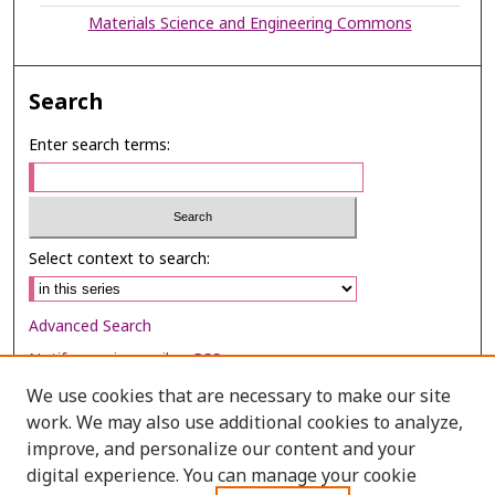
Materials Science and Engineering Commons
Search
Enter search terms:
Select context to search:
Advanced Search
Notify me via email or
RSS
We use cookies that are necessary to make our site
Browse
work. We may also use additional cookies to analyze,
improve, and personalize our content and your
Collections
digital experience. You can manage your cookie
Disciplines