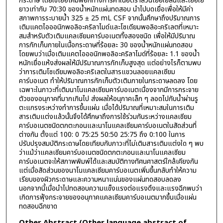
กระดาษ โดยใช้เยื่อเคมีฟอกทางการค้าในอัตราส่วนเยื่อใยสั้นและเยื่อใย
ยาวเท่ากับ 70:30 ของน้ำหนักแผ่นทดสอบ นำไปบดเยื่อเพื่อให้มีค่า
สภาพการระบายน้ำ 325 ± 25 mL CSF จากนั้นศึกษาถึงปริมาณการ
เติมแคตไอออนิกพอลิอะคริลาไมด์และโซเดียมพอลิอะคริเลตที่เหมาะ
สมสำหรับตัวเติมแคลเซียมคาร์บอเนตทั้งสองชนิด เพื่อให้มีปริมาณ
การกักเก็บภายในเนื้อกระดาษที่ร้อยละ 30 ของน้ำหนักแผ่นทดสอบ
โดยพบว่าเมื่อเติมแคตไอออนิกพอลิอะคริลาไมด์ที่ร้อยละ 1.1 ของน้ำ
หนักเยื่อแห้งส่งผลให้มีปริมาณการกักเก็บสูงสุด แต่อย่างไรก็ตามพบ
ว่าการเติมโซเดียมพอลิอะคริเลตในสารแขวนลอยแคลเซียม
คาร์บอเนต ทำให้ปริมาณการกักเก็บตัวเติมภายในกระดาษลดลง โดย
เฉพาะในภาวะที่เติมนาโนแคลเซียมคาร์บอเนตเนื่องจากมีการกระจาย
ตัวของอนุภาคที่มากเกินไป ส่งผลให้อนุภาคเล็ก ๆ ลอดไปกับน้ำผ่านรู
ตะแกรงระหว่างทำการขึ้นแผ่น เมื่อได้ปริมาณที่เหมาะสมในการเติม
สารเติมแต่งแล้วนั้นจึงได้ศึกษาถึงการใช้ร่วมกันระหว่างแคลเซียม
คาร์บอเนตชนิดตกตะกอนและนาโนแคลเซียมคาร์บอเนตในสัดส่วนที่
ต่างกัน ตั้งแต่ 100: 0 75:25 50:50 25:75 ถึง 0:100 ในการ
ปรับปรุงสมบัติกระดาษโดยเทียบกับภาวะที่ไม่เติมสารเติมแต่งใด ๆ พบ
ว่าแม้ว่าแคลเซียมคาร์บอเนตชนิดตกตะกอนและนาโนแคลเซียม
คาร์บอเนตจะให้สภาพพิมพ์ได้และสมบัติทางทัศนศาสตร์ใกล้เคียงกัน
แต่เมื่อสัดส่วนของนาโนแคลเซียมคาร์บอเนตเพิ่มขึ้นกลับทำให้ความ
เรียบของผิวกระดาษและความหนาแน่นของแผ่นทดสอบลดลง
นอกจากนี้เมื่อนำไปทดสอบความแข็งแรงต่อแรงดึงและแรงฉีกพบว่า
เกิดการฟุ้งกระจายของอนุภาคแคลเซียมคาร์บอเนตมากขึ้นเมื่อแผ่น
ทดสอบฉีกขาด
Other Abstract (Other language abstract of