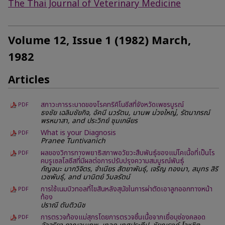
The Thai Journal of Veterinary Medicine
Volume 12, Issue 1 (1982) March,
1982
Articles
สภาวะการระบาดของโรคทริคิโนซีสที่จังหวัดเพชรบูรณ์
PDF
ธงชัย เฉลิมชัยกิจ, อัคนี นวรัตน, มานพ ม่วงใหญ่, รัตนาภรณ์
พรหมาสา, and ประวิทย์ ชุมเกษียร
What is your Diagnosis
PDF
Pranee Tuntivanich
ผลของวิการทางพยาธิสภาพอวัยวะสืบพันธุ์ของแม่โคเนื้อที่เป็นโร
PDF
คบรูเซลโลซีสที่มีผลต่อการปรับปรุงความสมบูรณ์พันธุ์
กัญจนะ มากวิจิตร, จำเนียร สัตยาพันธุ์, เจริญ ทองมา, สมุทร สิริ
เวชพันธุ์, and มานิตย์ วิมลรัตน์
การใช้เนมบิวทอลที่ไขสันหลังสุนัขในการผ่าตัดเอาลูกออกทางหน้า
PDF
ท้อง
ปราณี ตันติวนิช
การตรวจท้องแม่สุกรโดยการตรวจชิ้นเนื้อจากเยื่อบุช่องคลอด
PDF