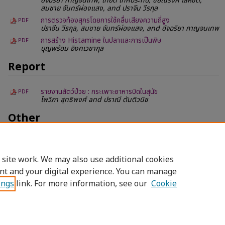
อัจฉริยา กาญจนเทพ, เทอด เทศประทีป, ชัยณรงค์ โลหชิต,
สมชาย จันทร์ผ่องแสง, and ปราจีน วีรกุล
การตรวจท้องสุกรโดยการใช้คลื่นเสียงความถี่สูง
PDF
ปราจีน วีรกุล, สมชาย จันทร์ผ่องแสง, and อัจฉริยา กาญจนเทพ
การสร้าง Histamine ในปลาและการเป็นพิษ
PDF
บุญพร้อม อิงคเวชากุล
Report
รายงานสัตว์ป่วย : กระเพาะอาหารบิดในสุนัข
PDF
ไพวิภา สุทธิพงศ์ and ปราณี ตันติวนิช
Other
ย่อเอกสาร
PDF
n/a
 site work. We may also use additional cookies
nt and your digital experience. You can manage
ings
link. For more information, see our
Cookie
Home
|
About
|
FAQ
|
My Account
|
Access
Privacy
Copyright