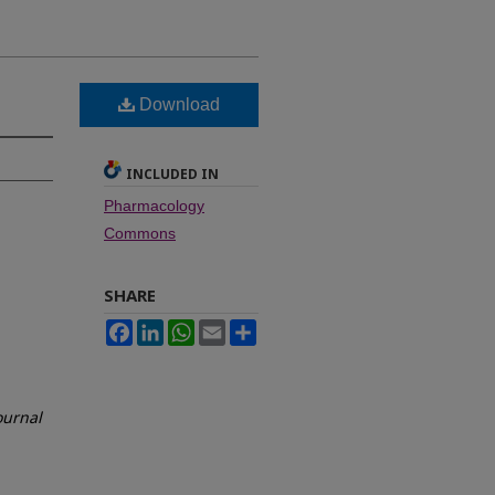
Download
INCLUDED IN
Pharmacology
Commons
SHARE
Facebook
LinkedIn
WhatsApp
Email
Share
ournal