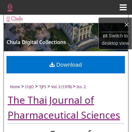
Menu
Home
Search
×
Browse Collections
Switch to
desktop
view
My Account
About
Download
Digital Commons Network™
>
>
>
>
Home
CUJO
TJPS
Vol. 3 (1978)
Iss. 2
The Thai Journal of
Pharmaceutical Sciences