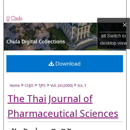
Search
Browse Collections
×
My Account
Switch to
desktop
view
About
Digital Commons Network™
Download
>
>
>
>
Home
CUJO
TJPS
Vol. 24 (2000)
Iss. 1
The Thai Journal of
Pharmaceutical Sciences