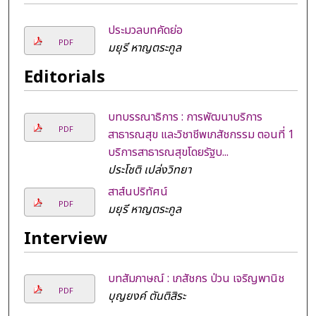
ประมวลบทคัดย่อ
PDF
มยุรี หาญตระกูล
Editorials
บทบรรณาธิการ : การพัฒนาบริการ
PDF
สาธารณสุข และวิชาชีพเภสัชกรรม ตอนที่ 1
บริการสาธารณสุขโดยรัฐบ...
ประโชติ เปล่งวิทยา
สาส์นปริทัศน์
PDF
มยุรี หาญตระกูล
Interview
บทสัมภาษณ์ : เภสัชกร ป่วน เจริญพานิช
PDF
บุญยงค์ ตันติสิระ