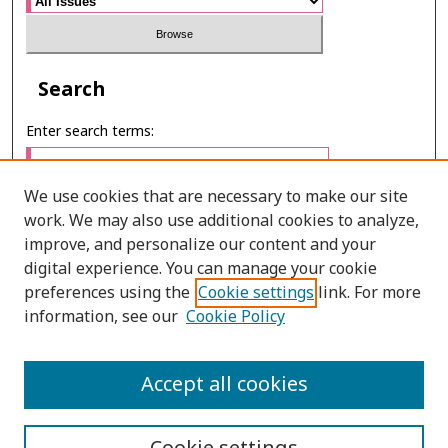
Search
Enter search terms:
We use cookies that are necessary to make our site
work. We may also use additional cookies to analyze,
Select context to search:
improve, and personalize our content and your
digital experience. You can manage your cookie
preferences using the
Cookie settings
link. For more
Advanced Search
information, see our
Cookie Policy
E-ISSN: 3027-7922
Accept all cookies
PRINT ISSN: 1905-4637