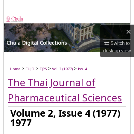
Search
Browse Collections
×
My Account
Switch to
About
desktop
view
Digital Commons Network™
>
>
>
>
Home
CUJO
TJPS
Vol. 2 (1977)
Iss. 4
The Thai Journal of
Pharmaceutical Sciences
Volume 2, Issue 4 (1977)
1977