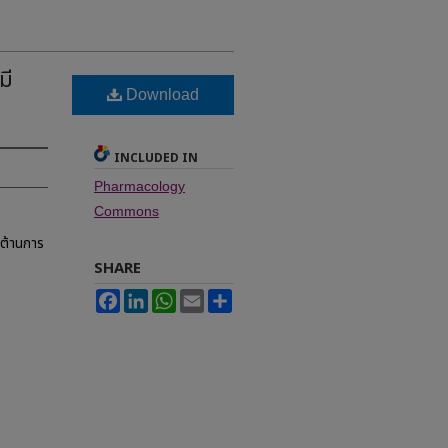
มี
Download
INCLUDED IN
Pharmacology
Commons
ต้านการ
SHARE
Facebook
LinkedIn
WhatsApp
Email
Share