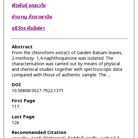
พีรพันธุ์ ครุธเวโช
ชำนาญ ภัตราพานิช
อธิวัตร หัชลีฬหา
Abstract
From the chloroform extract of Garden Balsam leaves,
2-methoxy- 1,4-naphthoquinone was isolated. The
characterisation was carried out by means of physical
and chemical studies together with spectroscopic data
compared with those of authentic sample. The ...
DOI
10.56808/3027-7922.1371
First Page
117
Last Page
126
Recommended Citation