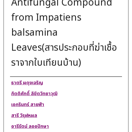
Antifungal Compound
from Impatiens
balsamina
Leaves(สารประกอบที่ฆ่าเชื้อ
ราจากใบเทียนบ้าน)
Authors
ธาตรี ผดุงเจริญ
กิตติศักดิ์ ลิขิตวิทยาวุฒิ
เอกรินทร์ สายฟ้า
สารี วิรุฬหผล
อารีรัตน์ ลออปักษา