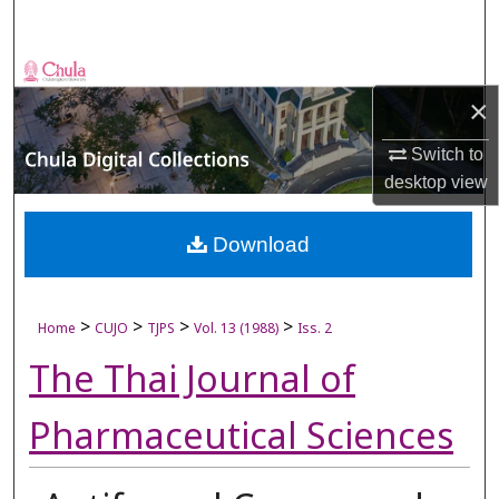
Search
Browse Collections
×
My Account
Switch to
desktop
view
About
Digital Commons Network™
Download
>
>
>
>
Home
CUJO
TJPS
Vol. 13 (1988)
Iss. 2
The Thai Journal of
Pharmaceutical Sciences