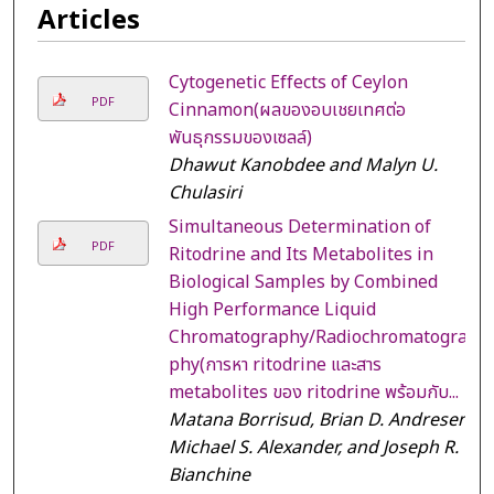
Articles
Cytogenetic Effects of Ceylon
PDF
Cinnamon(ผลของอบเชยเทศต่อ
พันธุกรรมของเซลล์)
Dhawut Kanobdee and Malyn U.
Chulasiri
Simultaneous Determination of
PDF
Ritodrine and Its Metabolites in
Biological Samples by Combined
High Performance Liquid
Chromatography/Radiochromatogra
phy(การหา ritodrine และสาร
metabolites ของ ritodrine พร้อมกับ...
Matana Borrisud, Brian D. Andresen,
Michael S. Alexander, and Joseph R.
Bianchine