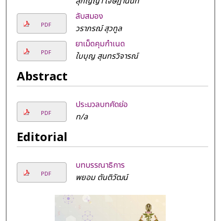
สุกัญญา เจษฎานนท์
ลับสมอง
PDF
วราภรฌ์ สุวทูล
ยาเม็ดคุมกำเนด
PDF
ใบบุญ สุนทรวิจารณ์
Abstract
ประมวลบทคัดย่อ
PDF
n/a
Editorial
บทบรรณาธิการ
PDF
พยอม ตันติวัฒน์