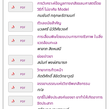
การวิเคราะห์ข้อมูลทางเภสัชจลนศาสตร์โดย
PDF
วิธีที่ ไม่อาศัย Model
ทมยันต์ ทฤกษะริตานนท์
ตัวเลขนัยสำคัญ
PDF
นวลศรี นิวัติศัยวงศ์
การเสื่อมพิษโดยขบวนการทางชีวภาพ ในสิ่ง
PDF
แวดล้อมทะเล
พาลาภ สิงหเสนี
ย่อยข่าวยา
PDF
สนันท์ พงษ์สามารถ
วิทยาการก้าวหน้า
PDF
กิตติศักดิ์ ลิขิตวิทยาวุฒิ
จรรยาบรรณแห่งวิชาชีพเภสัชกรรม
PDF
n/a
ฤทธิ์ไม่พึงประสงค์ของยา ยาทำให้เกิดอาการ
PDF
จิตประสาท