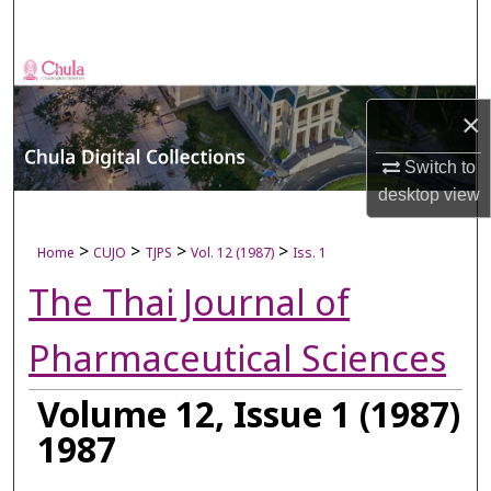
Search
Browse Collections
×
My Account
Switch to
About
desktop
view
Digital Commons Network™
>
>
>
>
Home
CUJO
TJPS
Vol. 12 (1987)
Iss. 1
The Thai Journal of
Pharmaceutical Sciences
Volume 12, Issue 1 (1987)
1987