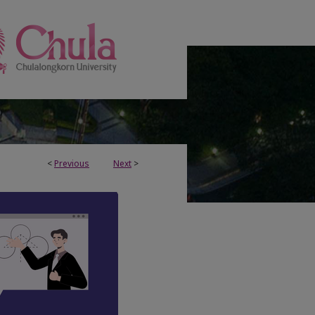
<
Previous
Next
>