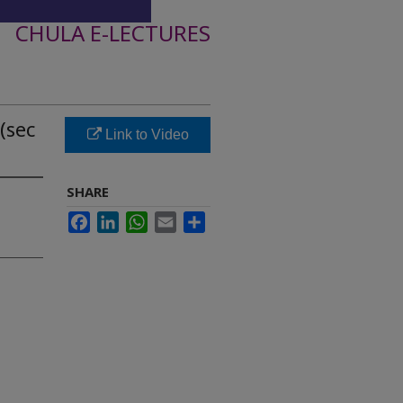
CHULA E-LECTURES
(sec
Link to Video
SHARE
Facebook
LinkedIn
WhatsApp
Email
Share