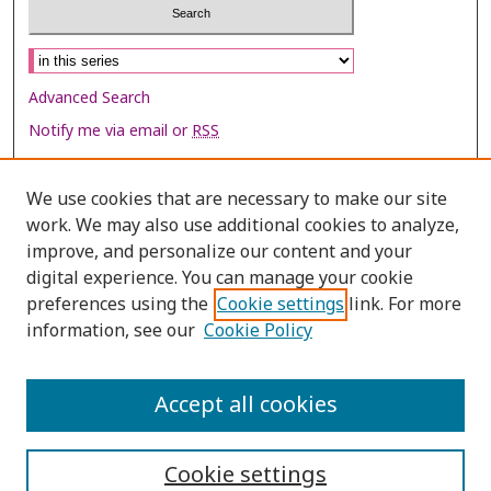
Select context to search:
Advanced Search
Notify me via email or
RSS
Browse
We use cookies that are necessary to make our site
Collections
work. We may also use additional cookies to analyze,
improve, and personalize our content and your
Disciplines
digital experience. You can manage your cookie
Authors
preferences using the
Cookie settings
link. For more
information, see our
Cookie Policy
Author Corner
Author FAQ
Accept all cookies
Policies
Cookie settings